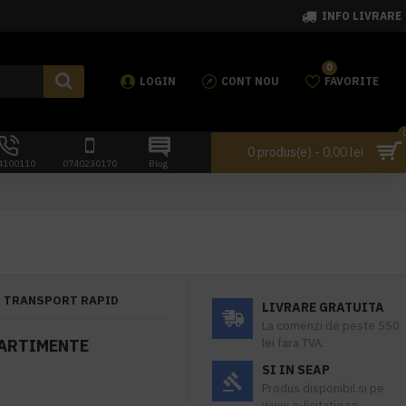
INFO LIVRARE
0
LOGIN
CONT NOU
FAVORITE
0 produs(e) - 0,00 lei
4100110
0740230170
Blog
TRANSPORT RAPID
LIVRARE GRATUITA
La comenzi de peste 550
PARTIMENTE
lei fara TVA.
SI IN SEAP
Produs disponibil si pe
www.e-licitatie.ro