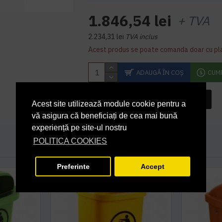
1.846,54 lei
+ TVA
2.234,31 lei
TVA inclus
Acest produs se poate comanda doar cu pl
ADAUGĂ ÎN COŞ
CUM
INTREABA DESPRE ACEST PRODUS
Acest site utilizează module cookie pentru a
vă asigura că beneficiați de cea mai bună
experiență pe site-ul nostru
POLITICA COOKIES
Preferinte
Accept