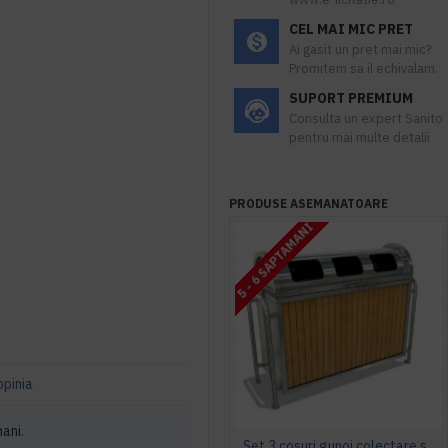
CEL MAI MIC PRET
Ai gasit un pret mai mic?
Promitem sa il echivalam.
SUPORT PREMIUM
Consulta un expert Sanito
pentru mai multe detalii
PRODUSE ASEMANATOARE
5 - 6 SAPTAMANI
opinia
mani.
Set 3 cosuri gunoi colectare selectiva, 3 compartimente, Metal si Lemn