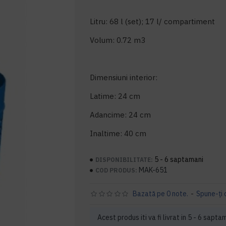
Litru: 68 l (set); 17 l/ compartiment
Volum: 0.72 m3
Dimensiuni interior:
Latime: 24 cm
Adancime: 24 cm
Inaltime: 40 cm
5 - 6 saptamani
DISPONIBILITATE:
MAK-651
COD PRODUS:
Bazată pe 0 note.
-
Spune-ţi 
Acest produs iti va fi livrat in 5 - 6 sapta