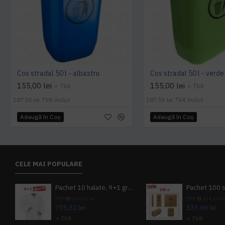
Cos stradal 50 l - albastru
Cos stradal 50 l - verde
155,00 lei
155,00 lei
+ TVA
+ TVA
187,55 lei
TVA inclus
187,55 lei
TVA inclus
Adaugă în Coş
Adaugă în Coş
CELE MAI POPULARE
Pachet 10 halate, 9+1 gratuit
PRP
839,80 lei
PRP
624,10 le
755,82 lei
533,69 lei
+ TVA
+ TVA