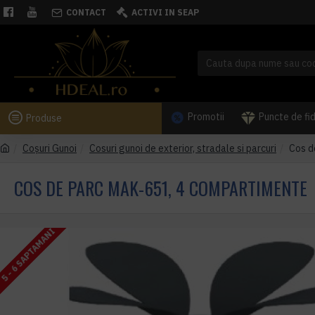
CONTACT
ACTIVI IN SEAP
Promotii
Puncte de fi
Produse
Coşuri Gunoi
Cosuri gunoi de exterior, stradale si parcuri
Cos d
COS DE PARC MAK-651, 4 COMPARTIMENTE
5 - 6 SAPTAMANI