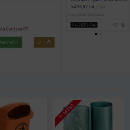
5.495,67 lei
+ TVA
6.649,76 lei
TVA inclus
Adaugă în Coş
ata Card sau OP
PARA ACUM
7 - 10 ZILE