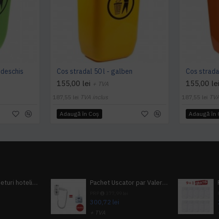
 deschis
Cos stradal 50 l - galben
Cos stradal
155,00 lei
155,00 le
+ TVA
187,55 lei
TVA inclus
187,55 lei
TVA
Adaugă în Coş
Adaugă în
Pachet 100 seturi hoteliere, set dentar, set barbierit, casca de dus, pila unghii, set cusut
Pachet Uscator par Valera Action Super Plus + GRATUIT Sampon si gel de dus Tork
i
PRP
377,99 lei
300,72 lei
+ TVA