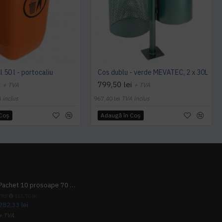
 50 l - portocaliu
Cos dublu - verde MEVATEC, 2 x 30L
i
799,50 lei
+ TVA
+ TVA
 inclus
967,40 lei
TVA inclus
 Coş
Adaugă în Coş
Pachet 10 prosoape 70 x 140cm 9 + 1 gratuit
PRP
313,70 lei
282,33 lei
+ TVA