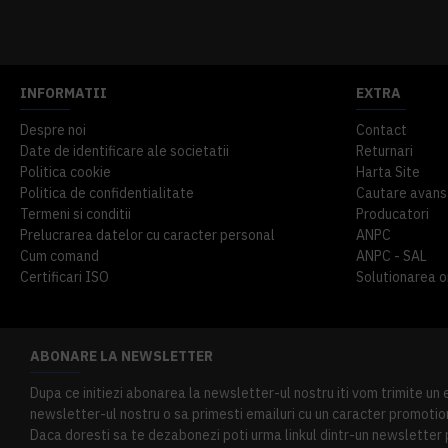
914,54 lei
TVA inclus
645,76 lei
TV
INFORMATII
EXTRA
Despre noi
Contact
Date de identificare ale societatii
Returnari
Politica cookie
Harta Site
Politica de confidentialitate
Cautare avans
Termeni si conditii
Producatori
Prelucrarea datelor cu caracter personal
ANPC
Cum comand
ANPC - SAL
Certificari ISO
Solutionarea onl
ABONARE LA NEWSLETTER
Dupa ce initiezi abonarea la newsletter-ul nostru iti vom trimite un
newsletter-ul nostru o sa primesti emailuri cu un caracter promotion
Daca doresti sa te dezabonezi poti urma linkul dintr-un newsletter pr