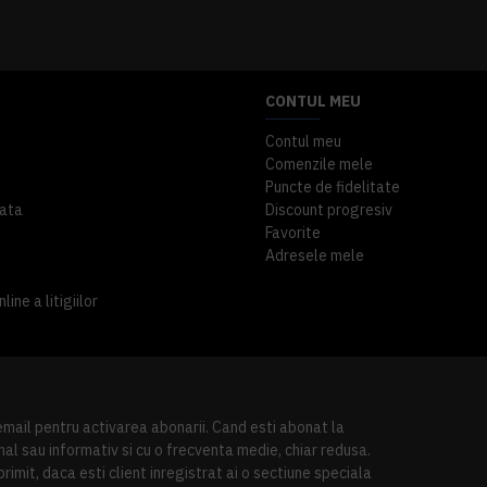
A inclus
363,87 lei
TVA inclus
CONTUL MEU
Contul meu
Comenzile mele
Puncte de fidelitate
ata
Discount progresiv
Favorite
Adresele mele
ine a litigiilor
 email pentru activarea abonarii. Cand esti abonat la
al sau informativ si cu o frecventa medie, chiar redusa.
imit, daca esti client inregistrat ai o sectiune speciala