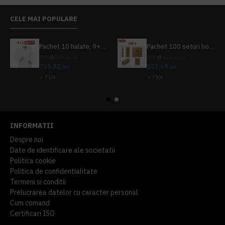
CELE MAI POPULARE
Pachet 10 halate, 9+1 gratuit
Pachet 100 seturi hoteliere, set dentar, set barbierit, casca de dus, pila unghii, set cusut
PRP
839,80 lei
PRP
624,10 lei
755,82 lei
533,69 lei
+ TVA
+ TVA
914,54 lei
TVA inclus
645,76 lei
TVA inclus
INFORMATII
Despre noi
Date de identificare ale societatii
Politica cookie
Politica de confidentialitate
Termeni si conditii
Prelucrarea datelor cu caracter personal
Cum comand
Certificari ISO