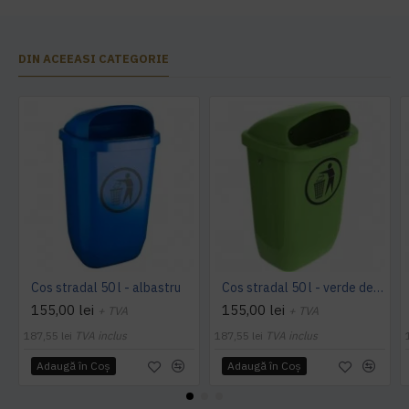
DIN ACEEASI CATEGORIE
Cos stradal 50 l - albastru
Cos stradal 50 l - verde deschis
155,00 lei
155,00 lei
+ TVA
+ TVA
187,55 lei
TVA inclus
187,55 lei
TVA inclus
Adaugă în Coş
Adaugă în Coş