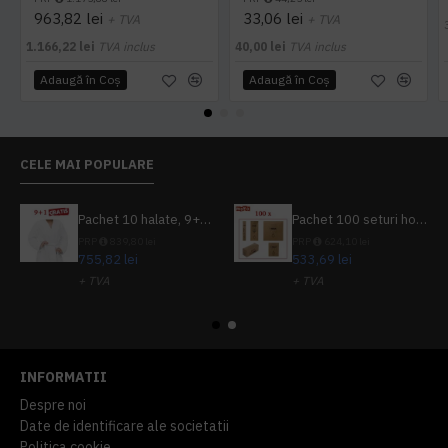
963,82 lei
33,06 lei
+ TVA
+ TVA
1.166,22 lei
TVA inclus
40,00 lei
TVA inclus
Adaugă în Coş
Adaugă în Coş
CELE MAI POPULARE
Pachet 10 halate, 9+1 gratuit
Pachet 100 seturi hoteliere, set dentar, set barbierit, casca de dus, pila unghii, set cusut
PRP
839,80 lei
PRP
624,10 lei
755,82 lei
533,69 lei
+ TVA
+ TVA
914,54 lei
TVA inclus
645,76 lei
TVA inclus
INFORMATII
Despre noi
Date de identificare ale societatii
Politica cookie