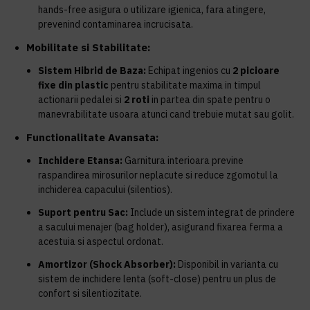
hands-free asigura o utilizare igienica, fara atingere,
prevenind contaminarea incrucisata.
Mobilitate si Stabilitate:
Sistem Hibrid de Baza:
Echipat ingenios cu
2 picioare
fixe din plastic
pentru stabilitate maxima in timpul
actionarii pedalei si
2 roti
in partea din spate pentru o
manevrabilitate usoara atunci cand trebuie mutat sau golit.
Functionalitate Avansata:
Inchidere Etansa:
Garnitura interioara previne
raspandirea mirosurilor neplacute si reduce zgomotul la
inchiderea capacului (silentios).
Suport pentru Sac:
Include un sistem integrat de prindere
a sacului menajer (bag holder), asigurand fixarea ferma a
acestuia si aspectul ordonat.
Amortizor (Shock Absorber):
Disponibil in varianta cu
sistem de inchidere lenta (soft-close) pentru un plus de
confort si silentiozitate.