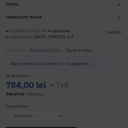
OPINII
TRANSPORT RAPID
3 - 4 saptamani
DISPONIBILITATE:
SaniBIN
SANTR_DMK0501-A-S
COD PRODUS:
Bazată pe 0 note.
-
Spune-ţi opinia
Acest produs iti va fi livrat in 3 - 4 saptamani.
PRP
962,00 lei
784,00 lei
+ TVA
948,64 lei
TVA inclus
Capacitate