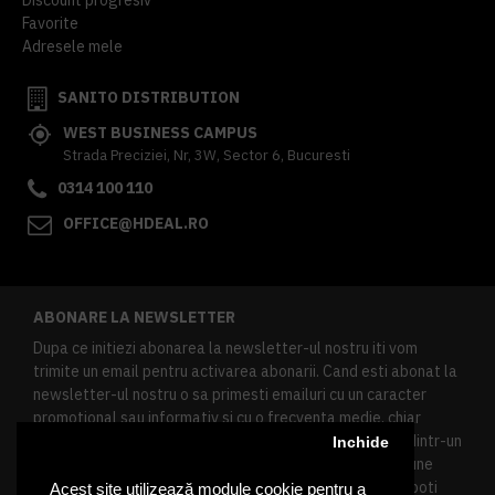
Favorite
Adresele mele
SANITO DISTRIBUTION
WEST BUSINESS CAMPUS
Strada Preciziei, Nr, 3W, Sector 6, Bucuresti
0314 100 110
OFFICE@HDEAL.RO
ABONARE LA NEWSLETTER
Dupa ce initiezi abonarea la newsletter-ul nostru iti vom
trimite un email pentru activarea abonarii. Cand esti abonat la
newsletter-ul nostru o sa primesti emailuri cu un caracter
promotional sau informativ si cu o frecventa medie, chiar
redusa. Daca doresti sa te dezabonezi poti urma linkul dintr-un
Inchide
newsletter primit, daca esti client inregistrat ai o sectiune
speciala in contul tau in acest scop, si de asemenea ne poti
Acest site utilizează module cookie pentru a