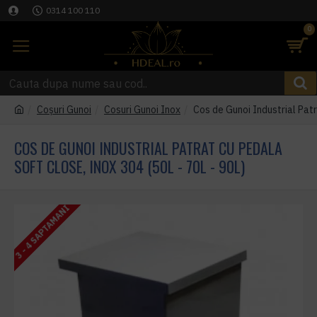
0314 100 110
0
Coşuri Gunoi
Cosuri Gunoi Inox
Cos de Gunoi Industrial Patr
COS DE GUNOI INDUSTRIAL PATRAT CU PEDALA
SOFT CLOSE, INOX 304 (50L - 70L - 90L)
3 - 4 SAPTAMANI