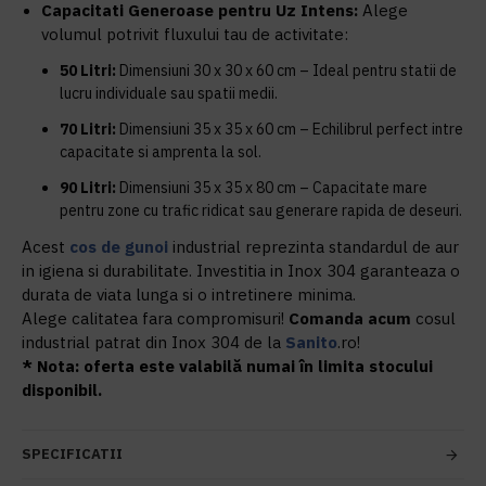
Capacitati Generoase pentru Uz Intens:
Alege
volumul potrivit fluxului tau de activitate:
50 Litri:
Dimensiuni 30 x 30 x 60 cm – Ideal pentru statii de
lucru individuale sau spatii medii.
70 Litri:
Dimensiuni 35 x 35 x 60 cm – Echilibrul perfect intre
capacitate si amprenta la sol.
90 Litri:
Dimensiuni 35 x 35 x 80 cm – Capacitate mare
pentru zone cu trafic ridicat sau generare rapida de deseuri.
Acest
cos de gunoi
industrial reprezinta standardul de aur
in igiena si durabilitate. Investitia in Inox 304 garanteaza o
durata de viata lunga si o intretinere minima.
Alege calitatea fara compromisuri!
Comanda acum
cosul
industrial patrat din Inox 304 de la
Sanito
.ro!
* Nota: oferta este valabilă numai în limita stocului
disponibil.
SPECIFICATII