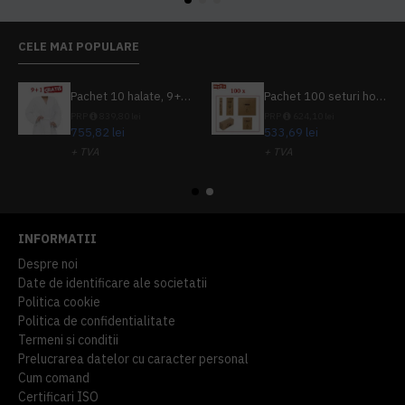
CELE MAI POPULARE
Pachet 10 halate, 9+1 gratuit
Pachet 100 seturi hoteliere, set dentar, set barbierit, casca de dus, pila unghii, set cusut
PRP
839,80 lei
PRP
624,10 lei
755,82 lei
533,69 lei
+ TVA
+ TVA
914,54 lei
TVA inclus
645,76 lei
TVA inclus
INFORMATII
Despre noi
Date de identificare ale societatii
Politica cookie
Politica de confidentialitate
Termeni si conditii
Prelucrarea datelor cu caracter personal
Cum comand
Certificari ISO