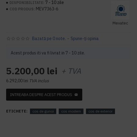
7 - 10 zile
DISPONIBILITATE:
MEV7363-6
COD PRODUS:
Mevatec
Bazată pe 0 note.
-
Spune-ţi opinia
Acest produs iti va fi livrat in 7 - 10 zile.
5.200,00 lei
+ TVA
6.292,00 lei
TVA inclus
INTREABA DESPRE ACEST PRODUS
ETICHETE:
cos de gunoi
cos modern
cos de exterior