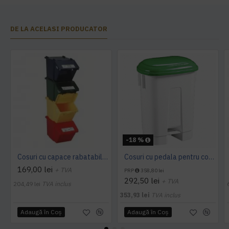
DE LA ACELASI PRODUCATOR
-18 %
Cosuri cu capace rabatabile 45L, colectare selectiva - pret per cos
Cosuri cu pedala pentru colectarea selectiva 30, 60L, rosu, galben, verbe, albastru, alb
169,00 lei
+ TVA
PRP
358,80 lei
292,50 lei
+ TVA
204,49 lei
TVA inclus
353,93 lei
TVA inclus
Adaugă în Coş
Adaugă în Coş