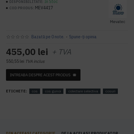
În Stoc
DISPONIBILITATE:
MEV4417
COD PRODUS:
Mevatec
Bazată pe 0 note.
-
Spune-ţi opinia
455,00 lei
+ TVA
550,55 lei
TVA inclus
INTREABA DESPRE ACEST PRODUS
ETICHETE:
cos
cos gunoi
colectare selectiva
cosuri
DIN ACEEASI CATEGORIE
DE LA ACELASI PRODUCATOR