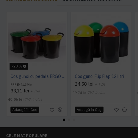
-20 %
Cos gunoi cu pedala ERGO - 10 litri
Cos gunoi Flip Flap 12 litri
24,58 lei
+ TVA
PRP
41,39 lei
33,11 lei
+ TVA
29,74 lei
TVA inclus
40,06 lei
TVA inclus
Adaugă în Coş
Adaugă în Coş
CELE MAI POPULARE