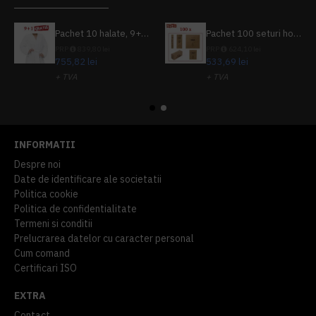
Pachet 10 halate, 9+1 gratuit
Pachet 100 seturi hoteliere, set dentar, set barbierit, casca de dus, pila unghii, set cusut
PRP
839,80 lei
PRP
624,10 lei
755,82 lei
533,69 lei
+ TVA
+ TVA
914,54 lei
TVA inclus
645,76 lei
TVA inclus
INFORMATII
Despre noi
Date de identificare ale societatii
Politica cookie
Politica de confidentialitate
Termeni si conditii
Prelucrarea datelor cu caracter personal
Cum comand
Certificari ISO
EXTRA
Contact