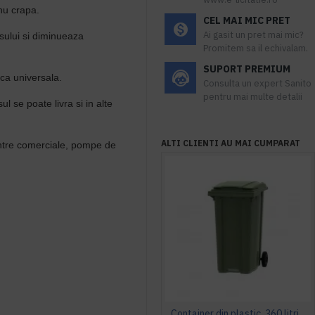
nu crapa.
CEL MAI MIC PRET
Ai gasit un pret mai mic?
osului si diminueaza
Promitem sa il echivalam.
SUPORT PREMIUM
sca universala.
Consulta un expert Sanito
pentru mai multe detalii
se poate livra si in alte
ALTI CLIENTI AU MAI CUMPARAT
entre comerciale, pompe de
Container din plastic, 360 litri verde transport inclus