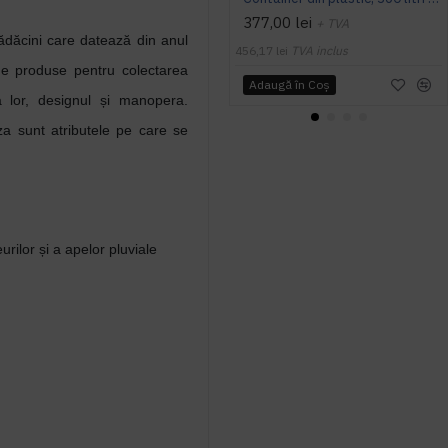
377,00 lei
+ TVA
dăcini care datează din anul
456,17 lei
TVA inclus
de produse pentru colectarea
Adaugă în Coş
a lor, designul și manopera.
teza sunt atributele pe care se
rilor și a apelor pluviale