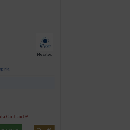
Mevatec
opinia
ata Card sau OP