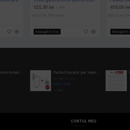
Cosuri cu pedala pentru colectarea selectiva 30, 60L, rosu, galben, verbe, albastru, alb
Cosuri gunoi exterior pentru reciclare, 45 L
521,30 lei
455,00 le
+ TVA
630,77 lei
TVA inclus
550,55 lei
TVA
Adaugă în Coş
Adaugă în
Pachet 100 seturi hoteliere, set dentar, set barbierit, casca de dus, pila unghii, set cusut
Pachet Uscator par Valera Action Super Plus + GRATUIT Sampon si gel de dus Tork
i
PRP
377,99 lei
300,72 lei
+ TVA
A inclus
363,87 lei
TVA inclus
CONTUL MEU