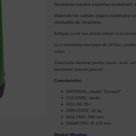
Rezistenta maxima impotriva vandalizarii, 
Materialul de calitate asigura fiabilitatea c
cheltuielile de intretinere.
Echipat cu un vas zincat robust si cu broa
La o comanda mai mare de 10 buc, produsul 
culori.
Cosul este destinat pentru orase, scoli, c
benzinarii, parcari,parcuri.
Caracteristici
:
MATERIAL: plastic "Durapol"
CULOARE: verde
VOLUM: 85 l
GREUTATE: 12 kg
INALTIME: 990 mm
DIAMETRU: Ø 470 mm
Despre
Mevatec