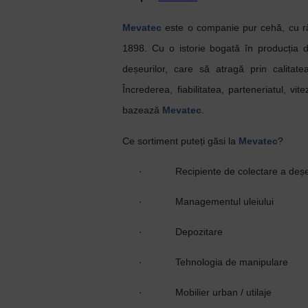
Mevatec
este o companie pur cehă, cu ră
1898. Cu o istorie bogată în producția 
deșeurilor, care să atragă prin calitate
Încrederea, fiabilitatea, parteneriatul, vi
bazează
Mevatec
.
Ce sortiment puteți găsi la
Mevatec
?
·
Recipiente de colectare a deșeu
·
Managementul uleiului
·
Depozitare
·
Tehnologia de manipulare
·
Mobilier urban / utilaje