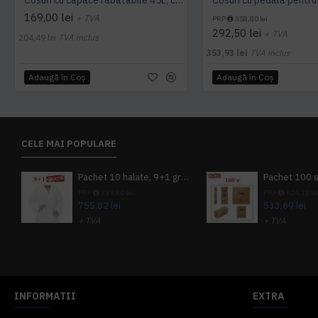
Cosuri cu capace rabatabile 45L, colectare selectiva - pret per cos
169,00 lei
+ TVA
PRP
358,80 lei
292,50 lei
+ TVA
204,49 lei
TVA inclus
353,93 lei
TVA inclus
Adaugă în Coş
Adaugă în Coş
CELE MAI POPULARE
Pachet 10 halate, 9+1 gratuit
PRP
839,80 lei
PRP
624,10 le
755,82 lei
533,69 lei
+ TVA
+ TVA
914,54 lei
TVA inclus
645,76 lei
TV
INFORMATII
EXTRA