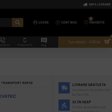
INFO LIVRARE
0
LOGIN
CONT NOU
FAVORITE
0 produs(e) - 0,00 lei
4100110
0740230170
Blog
TRANSPORT RAPID
LIVRARE GRATUITA
La comenzi de peste 550
lei fara TVA.
EVATEC
SI IN SEAP
.
Produs disponibil si pe
www.e-licitatie.ro