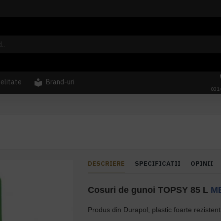
delitate
Brand-uri
031
DESCRIERE
SPECIFICATII
OPINII
Cosuri de gunoi TOPSY 85 L
M
Produs din Durapol, plastic foarte rezistent