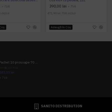
Pubela colectare selectiva deseuri, 100 L
Cos inox cu pedala, 12L
i
390,00 lei
+ TVA
+ TVA
 inclus
471,90 lei
TVA inclus
 Coş
Adaugă în Coş
Pachet 10 prosoape 70 x 140cm 9 + 1 gratuit
PRP
313,70 lei
282,33 lei
+ TVA
341,62 lei
TVA inclus
SANITO DISTRIBUTION