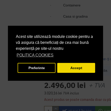
·
Containere
·
Casa si gradina
7 - 10 zile
DISPONIBILITATE:
MEV4143
COD PRODUS:
Acest site utilizează module cookie pentru a
vă asigura că beneficiați de cea mai bună
experiență pe site-ul nostru
POLITICA COOKIES
Bazată pe 0 note.
-
Spune-ţi 
Preferinte
Accept
Acest produs iti va fi livrat in 7 - 10 zile.
2.496,00 lei
+ TVA
3.020,16 lei
TVA inclus
Acest produs se poate comanda doar cu pl