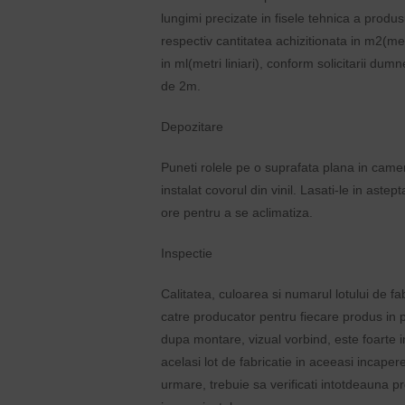
lungimi precizate in fisele tehnica a produsu
respectiv cantitatea achizitionata in m2(metri
in ml(metri liniari), conform solicitarii du
de 2m.
Depozitare
Puneti rolele pe o suprafata plana in came
instalat covorul din vinil. Lasati-le in aste
ore pentru a se aclimatiza.
Inspectie
Calitatea, culoarea si numarul lotului de f
catre producator pentru fiecare produs in p
dupa montare, vizual vorbind, este foarte im
acelasi lot de fabricatie in aceeasi incaper
urmare, trebuie sa verificati intotdeauna pr