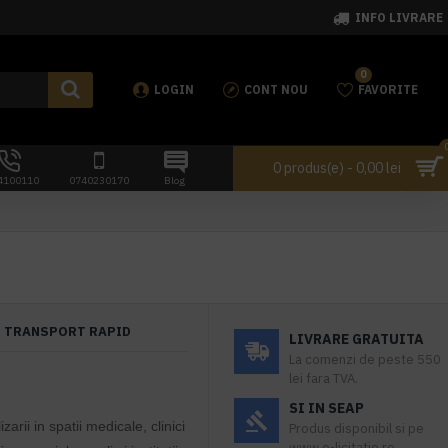
INFO LIVRARE
0
LOGIN
CONT NOU
FAVORITE
0 produs(e) - 0,00 lei
4100110
0740230170
Blog
TRANSPORT RAPID
LIVRARE GRATUITA
La comenzi de peste 550
lei fara TVA.
SI IN SEAP
lizarii in spatii medicale, clinici
Produs disponibil si pe
www.e-licitatie.ro