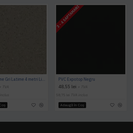
3 - 4 SAPTAMANI
PVC Expoline Gri Latime 4 metri Liana 663
PVC Expotop Negru
48,55 lei
+ TVA
+ TVA
inclus
58,75 lei
TVA inclus
 Coş
Adaugă în Coş