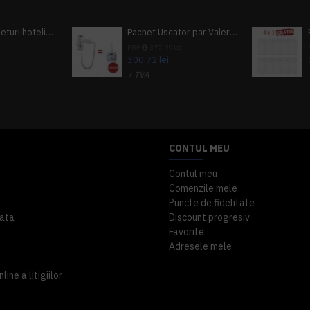
Pachet 100 seturi hoteliere, set dentar, set barbierit, casca de dus, pila unghii, set cusut
Pachet Uscator par Valera Action Super Plus + GRATUIT Sampon si gel de dus Tork
i
PRP
377,99 lei
300,72 lei
+ TVA
A inclus
363,87 lei
TVA inclus
CONTUL MEU
Contul meu
Comenzile mele
Puncte de fidelitate
ata
Discount progresiv
Favorite
Adresele mele
ine a litigiilor