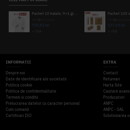
Pachet 10 halate, 9+1 gratuit
PRP
839,80 lei
PRP
624,10 le
755,82 lei
533,69 lei
+ TVA
+ TVA
914,54 lei
TVA inclus
645,76 lei
TV
INFORMATII
EXTRA
Despre noi
Contact
Date de identificare ale societatii
Returnari
Politica cookie
Harta Site
Politica de confidentialitate
Cautare avans
Termeni si conditii
Producatori
Prelucrarea datelor cu caracter personal
ANPC
Cum comand
ANPC - SAL
Certificari ISO
Solutionarea onl