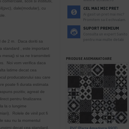
omerciale, scoli si institutii,
nil(pvc), dale(modular), cu
CEL MAI MIC PRET
Ai gasit un pret mai mic?
iple.
Promitem sa il echivalam.
SUPORT PREMIUM
Consulta un expert Sanito
pentru mai multe detalii
d de 2 m. Daca doriti sa
ea standard , este important
au mesaj) si sa ne transmiteti
PRODUSE ASEMANATOARE
ns. Noi vom verifica daca
 alta latime decat cea
ocul producatorului sau care
care poate fi durata estimata
aspuns pozitiv, agreat de
rect pentru finalizarea
ula la o lungime
ari). Rolele de vinil pot fi
le sau nu la momentul
te lungimi decat cea standard,
PVC Plaza Amadorra 990D