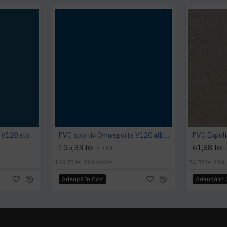
PVC sportiv Omnisports V120 albastru Night Blue
PVC sportiv Omnisports V120 albastru Royal Blue
135,33 lei
61,88 lei
+ TVA
163,75 lei
TVA inclus
74,87 lei
TVA 
Adaugă în Coş
Adaugă în