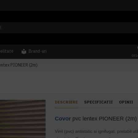
delitate
Brand-uri
031
lentex PIONEER (2m)
DESCRIERE
SPECIFICATII
OPINII
Covor
pvc lentex PIONEER (2m)
Vinil (pvc) antistatic si ignifugat, pretabil uti