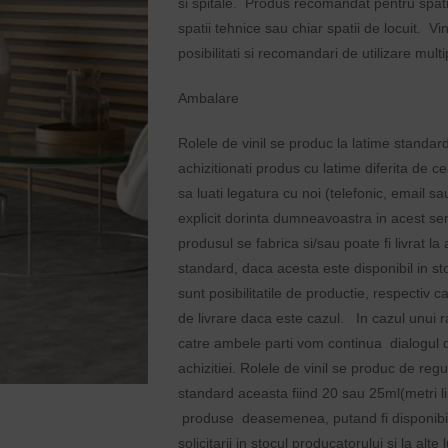
si spitale. Produs recomandat pentru spatii c
spatii tehnice sau chiar spatii de locuit. Vi
posibilitati si recomandari de utilizare mult
Ambalare
Rolele de vinil se produc la latime standar
achizitionati produs cu latime diferita de c
sa luati legatura cu noi (telefonic, email s
explicit dorinta dumneavoastra in acest se
produsul se fabrica si/sau poate fi livrat la
standard, daca acesta este disponibil in st
sunt posibilitatile de productie, respectiv 
de livrare daca este cazul. In cazul unui r
catre ambele parti vom continua dialogul di
achizitiei. Rolele de vinil se produc de reg
standard aceasta fiind 20 sau 25ml(metri lini
produse deasemenea, putand fi disponibi
solicitarii in stocul producatorului si la al