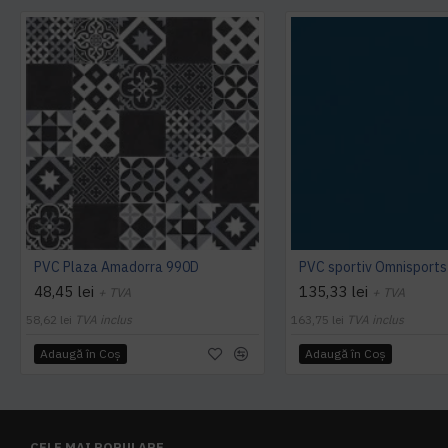
PVC Plaza Amadorra 990D
48,45 lei
135,33 lei
+ TVA
+ TVA
58,62 lei
TVA inclus
163,75 lei
TVA inclus
Adaugă în Coş
Adaugă în Coş
CELE MAI POPULARE