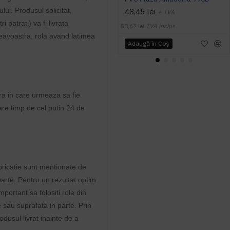
lui. Produsul solicitat,
48,45 lei
+ TVA
 patrati) va fi livrata
58,62 lei
TVA inclus
mneavoastra, rola avand latimea
Adaugă în Coş
ra in care urmeaza sa fie
ptare timp de cel putin 24 de
abricatie sunt mentionate de
arte. Pentru un rezultat optim
portant sa folositi role din
e sau suprafata in parte. Prin
odusul livrat inainte de a