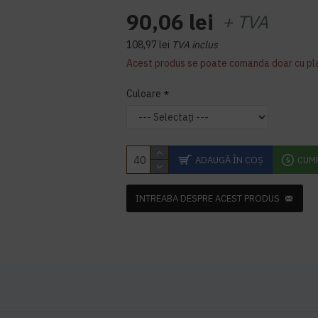
90,06 lei
+ TVA
108,97 lei
TVA inclus
Acest produs se poate comanda doar cu pl
Culoare
ADAUGĂ ÎN COŞ
CUM
INTREABA DESPRE ACEST PRODUS