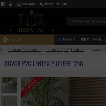
CONTACT
ACTIVI IN SEAP
Promotii
Puncte de fi
Produse
Covorase Profesionale
Podele PVC, LVT, Linoleum
Covor pvc 
COVOR PVC LENTEX PIONEER (2M)
7 - 10 ZILE