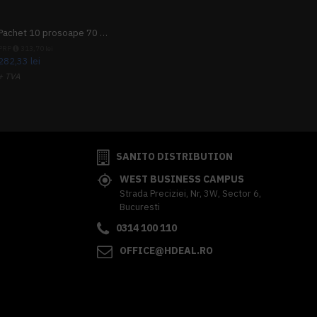
Pachet 10 prosoape 70 x 140cm 9 + 1 gratuit
PRP
313,70 lei
282,33 lei
+ TVA
341,62 lei
TVA inclus
SANITO DISTRIBUTION
WEST BUSINESS CAMPUS
Strada Preciziei, Nr, 3W, Sector 6,
Bucuresti
0314 100 110
OFFICE@HDEAL.RO