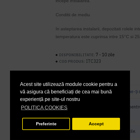
incepe instalarea.
Conditii de mediu
In asteptarea instalarii, depozitati rolele i
temperatura este cuprinsa intre 15°C si 25
7 - 10 zile
DISPONIBILITATE:
ITC323
COD PRODUS:
Acest site utilizează module cookie pentru a
Bazată pe 0 note.
-
Spune-ţi 
vă asigura că beneficiați de cea mai bună
experiență pe site-ul nostru
Cantitate minimă de comandat pentr
POLITICA COOKIES
bucati
Preferinte
Accept
Acest produs iti va fi livrat in 7 - 10 zile.