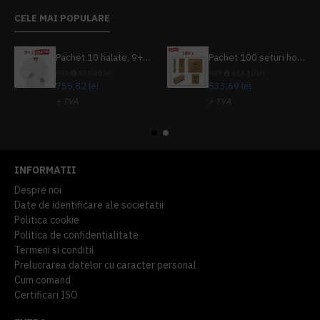
CELE MAI POPULARE
Pachet 10 halate, 9+1 gratuit
Pachet 100 seturi hoteliere, set dentar, set barbierit, casca de dus, pila unghii, set cusut
PRP
839,80 lei
PRP
624,10 lei
755,82 lei
533,69 lei
+ TVA
+ TVA
914,54 lei
TVA inclus
645,76 lei
TVA inclus
INFORMATII
Despre noi
Date de identificare ale societatii
Politica cookie
Politica de confidentialitate
Termeni si conditii
Prelucrarea datelor cu caracter personal
Cum comand
Certificari ISO