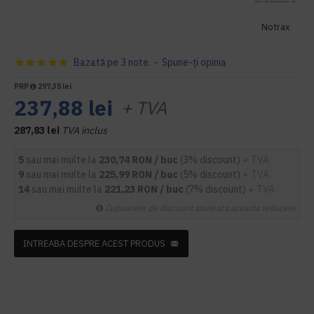
Notrax
Bazată pe 3 note.
-
Spune-ţi opinia
PRP
297,35 lei
237,88 lei
+ TVA
287,83 lei
TVA inclus
5
sau mai multe la
230,74 RON / buc
(3% discount)
+ TVA
9
sau mai multe la
225,99 RON / buc
(5% discount)
+ TVA
14
sau mai multe la
221,23 RON / buc
(7% discount)
+ TVA
Cupoanele de discount anuleaza aceasta reducere
INTREABA DESPRE ACEST PRODUS