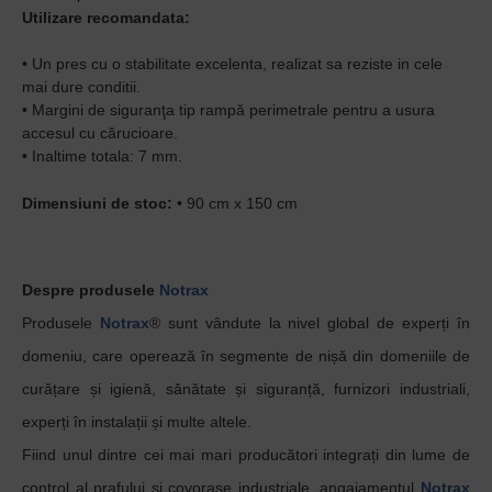
Utilizare recomandata:
• Un pres cu o stabilitate excelenta, realizat sa reziste in cele
mai dure conditii.
• Margini de siguranţa tip rampă perimetrale pentru a usura
accesul cu cărucioare.
• Inaltime totala: 7 mm.
Dimensiuni de stoc:
• 90 cm x 150 cm
Despre produsele
Notrax
Produsele
Notrax
® sunt vândute la nivel global de experți în
domeniu, care operează în segmente de nișă din domeniile de
curățare și igienă, sănătate și siguranță, furnizori industriali,
experți în instalații și multe altele.
Fiind unul dintre cei mai mari producători integrați din lume de
control al prafului și covorașe industriale, angajamentul
Notrax