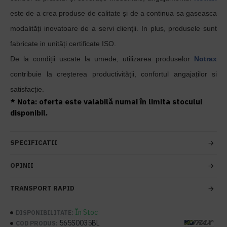
este de a crea produse de calitate și de a continua sa gaseasca
modalități inovatoare de a servi clienții. In plus, produsele sunt
fabricate in unități certificate ISO.
De la condiții uscate la umede, utilizarea produselor
Notrax
contribuie la creșterea productivității, confortul angajaților si
satisfacție.
* Nota: oferta este valabilă numai în limita stocului
disponibil.
SPECIFICATII
OPINII
TRANSPORT RAPID
În Stoc
DISPONIBILITATE:
565S0035BL
COD PRODUS: