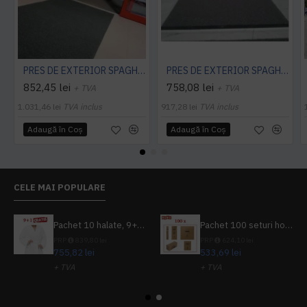
PRES DE EXTERIOR SPAGHETTI CITI 10 MM, CU STRAT SUPORT
PRES DE EXTERIOR SPAGHETTI CITI 14 MM, FARA STRAT SUPORT, CARBUNE
852,45 lei
758,08 lei
+ TVA
+ TVA
1.031,46 lei
TVA inclus
917,28 lei
TVA inclus
Adaugă în Coş
Adaugă în Coş
CELE MAI POPULARE
Pachet 10 halate, 9+1 gratuit
Pachet 100 seturi hoteliere, set dentar, set barbierit, casca de dus, pila unghii, set cusut
PRP
839,80 lei
PRP
624,10 lei
755,82 lei
533,69 lei
+ TVA
+ TVA
914,54 lei
TVA inclus
645,76 lei
TVA inclus