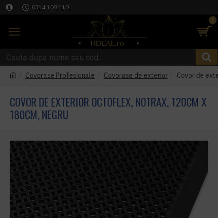
0314 100 110
0
Covorase Profesionale
Covorase de exterior
Covor de ext
COVOR DE EXTERIOR OCTOFLEX, NOTRAX, 120CM X
180CM, NEGRU