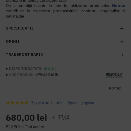
fabricate in unități certificate ISO.
De la condiții uscate la umede, utilizarea produselor
Notrax
contribuie la creșterea productivității, confortul angajaților si
satisfacție.
SPECIFICATII
OPINII
TRANSPORT RAPID
În Stoc
DISPONIBILITATE:
599B0046OB
COD PRODUS:
Notrax
Bazată pe 2 note.
-
Spune-ţi opinia
680,00 lei
+ TVA
822,80 lei
TVA inclus