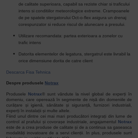
de calitate superioara, capabil sa reziste chiar si traficului
intens si conditiilor meteorologice extreme. Crampoanele
de pe spatele stergatorului Oct-o-flex asigura un drenaj
corespunzator si reduce riscul de alunecare a presului.
Utilizare recomandata: partea exterioara a zonelor cu
trafic intens
Datorita elementelor de legatura, stergatrul este livrabil la
orice dimensiune dorita de catre client
Descarca Fisa Tehnica
Despre produsele
Notrax
Produsele
Notrax
® sunt vândute la nivel global de experți în
domeniu, care operează în segmente de nișă din domeniile de
curățare și igienă, sănătate și siguranță, furnizori industriali,
experți în instalații și multe altele.
Fiind unul dintre cei mai mari producători integrați din lume de
control al prafului și covorașe industriale, angajamentul
Notrax
este de a crea produse de calitate și de a continua sa gaseasca
modalități inovatoare de a servi clienții. In plus, produsele sunt