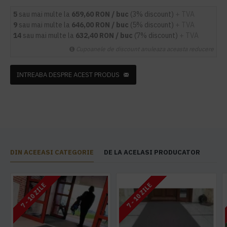
5
sau mai multe la
659,60 RON / buc
(3% discount)
+ TVA
9
sau mai multe la
646,00 RON / buc
(5% discount)
+ TVA
14
sau mai multe la
632,40 RON / buc
(7% discount)
+ TVA
Cupoanele de discount anuleaza aceasta reducere
INTREABA DESPRE ACEST PRODUS
DIN ACEEASI CATEGORIE
DE LA ACELASI PRODUCATOR
7 - 10 ZILE
7 - 10 ZILE