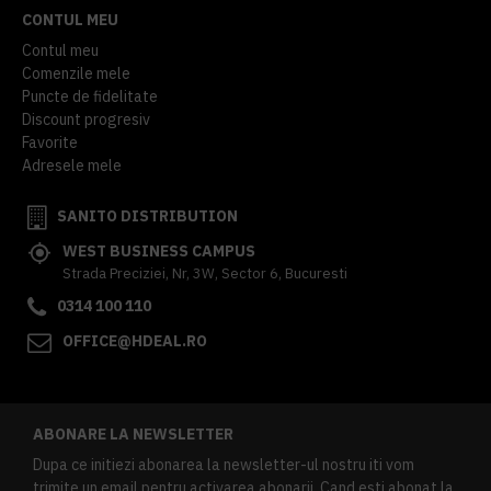
CONTUL MEU
Contul meu
Comenzile mele
Puncte de fidelitate
Discount progresiv
Favorite
Adresele mele
SANITO DISTRIBUTION
WEST BUSINESS CAMPUS
Strada Preciziei, Nr, 3W, Sector 6, Bucuresti
0314 100 110
OFFICE@HDEAL.RO
ABONARE LA NEWSLETTER
Dupa ce initiezi abonarea la newsletter-ul nostru iti vom
trimite un email pentru activarea abonarii. Cand esti abonat la