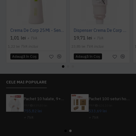
Crema De Corp 25 Ml - Sense
Dispenser Crema De Corp 450 Ml - Botanika
1,01 lei
19,71 lei
+ TVA
+ TVA
1,22 lei
TVA inclus
23,85 lei
TVA inclus
Adaugă în Coş
Adaugă în Coş
CELE MAI POPULARE
Pachet 10 halate, 9+1 gratuit
Pachet 100 seturi hoteliere, set dentar, set barbierit, casca de dus, pila unghii, set cusut
PRP
839,80 lei
PRP
624,10 lei
755,82 lei
533,69 lei
+ TVA
+ TVA
914,54 lei
TVA inclus
645,76 lei
TVA inclus