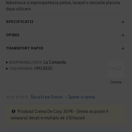
hidrateaza si improspateaza pielea, lasand o senzatie placuta
dupa utilizare.
SPECIFICATII
OPINII
TRANSPORT RAPID
La Comanda
DISPONIBILITATE:
HM14850
COD PRODUS:
Omnia
Bazată pe 0 note.
-
Spune-ţi opinia
Produsul Crema De Corp 30 Ml - Omnia nu poate fi
cumparat decat in multiplu de 250 bucati