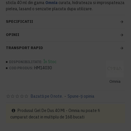
sticla 40 ml din gama
Omnia
curata, hidrateaza si improspateaza
pielea, lasand o senzatie placuta dupa utilizare.
SPECIFICATII
OPINII
TRANSPORT RAPID
În Stoc
DISPONIBILITATE:
HM14030
COD PRODUS:
Omnia
Bazată pe 0 note.
-
Spune-ţi opinia
Produsul Gel De Dus 40 Ml - Omnia nu poate fi
cumparat decat in multiplu de 168 bucati