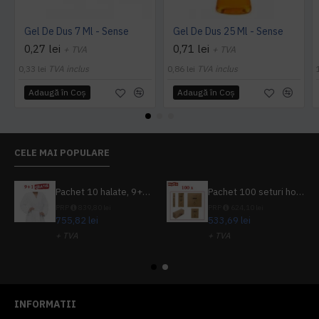
Gel De Dus 7 Ml - Sense
Gel De Dus 25 Ml - Sense
0,27 lei
0,71 lei
+ TVA
+ TVA
0,33 lei
TVA inclus
0,86 lei
TVA inclus
Adaugă în Coş
Adaugă în Coş
CELE MAI POPULARE
Pachet 10 halate, 9+1 gratuit
Pachet 100 seturi hoteliere, set dentar, set barbierit, casca de dus, pila unghii, set cusut
PRP
839,80 lei
PRP
624,10 lei
755,82 lei
533,69 lei
+ TVA
+ TVA
914,54 lei
TVA inclus
645,76 lei
TVA inclus
INFORMATII