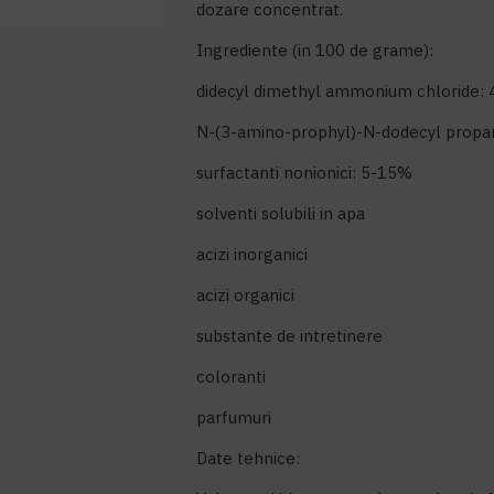
dozare concentrat.
Ingrediente (in 100 de grame):
didecyl dimethyl ammonium chloride:
N-(3-amino-prophyl)-N-dodecyl propa
surfactanti nonionici: 5-15%
solventi solubili in apa
acizi inorganici
acizi organici
substante de intretinere
coloranti
parfumuri
Date tehnice: