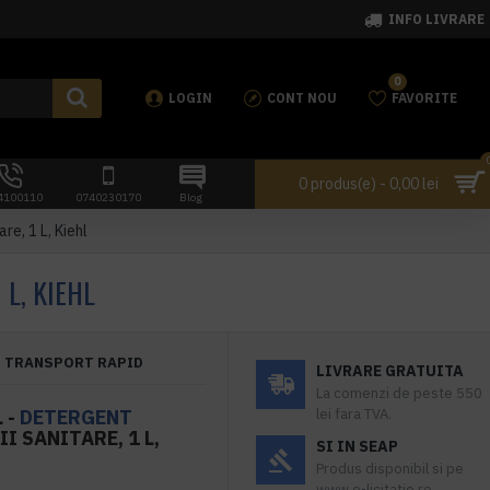
INFO LIVRARE
0
LOGIN
CONT NOU
FAVORITE
0 produs(e) - 0,00 lei
4100110
0740230170
Blog
e, 1 L, Kiehl
L, KIEHL
TRANSPORT RAPID
LIVRARE GRATUITA
La comenzi de peste 550
 -
DETERGENT
lei fara TVA.
 SANITARE, 1 L,
SI IN SEAP
Produs disponibil si pe
www.e-licitatie.ro