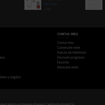
300,72 lei
+ TVA
A inclus
363,87 lei
TVA inclus
CONTUL MEU
Contul meu
Comenzile mele
Puncte de fidelitate
ata
Discount progresiv
Favorite
Adresele mele
ine a litigiilor
 email pentru activarea abonarii. Cand esti abonat la