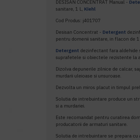
DESISAN CONCENTRAT Manual -
Dete
sanitare, 1 L,
Kiehl
Cod Produs: j401707
Desisan Concentrat -
Detergent
dezinf
pentru domenii sanitare, in flacon de 1 
Detergent
dezinfectant fara aldehide si
suprafetele si obiectele rezistente la 
Dizolva depunerile zilnice de calcar, s
murdarii uleioase si unsuroase.
Dezvolta un miros placut in timpul prelu
Solutia de intrebuintare produce un st
si a murdariei.
Este recomandat pentru curatirea dome
producatorii de armaturi sanitare.
Solutia de intrebuintare se prepara cu 