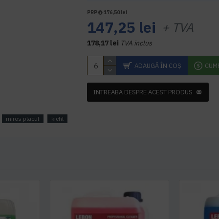
PRP
176,50 lei
147,25 lei
+ TVA
178,17 lei
TVA inclus
ADAUGĂ ÎN COŞ
CUM
INTREABA DESPRE ACEST PRODUS
miros placut
kiehl