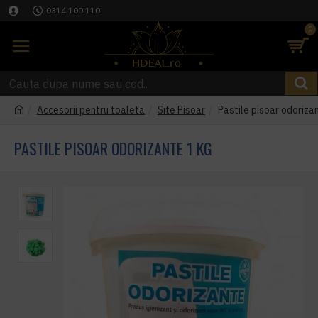
0314 100 110
0
Accesorii pentru toaleta
Site Pisoar
Pastile pisoar odoriza
PASTILE PISOAR ODORIZANTE 1 KG