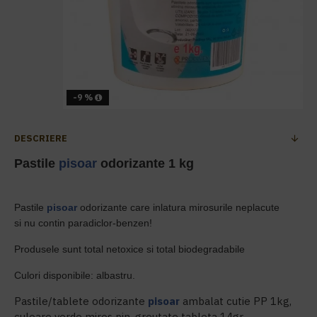
-9 %
DESCRIERE
Pastile
pisoar
odorizante 1 kg
Pastile
pisoar
odorizante care inlatura mirosurile neplacute
si nu contin paradiclor-benzen!
Produsele sunt total netoxice si total biodegradabile
Culori disponibile: albastru.
Pastile/tablete odorizante
pisoar
ambalat cutie PP 1kg,
culoare verde miros pin, greutate tableta 14gr.