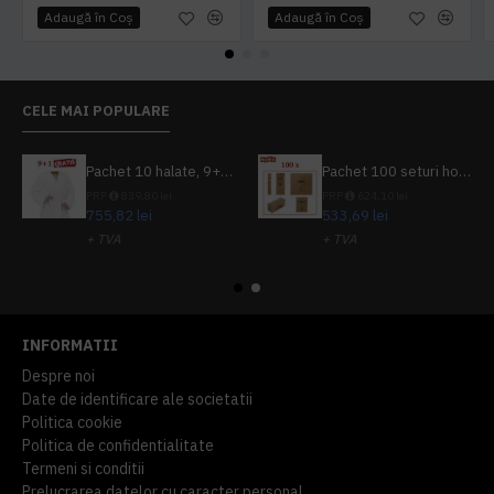
Adaugă în Coş
Adaugă în Coş
CELE MAI POPULARE
Pachet 10 halate, 9+1 gratuit
Pachet 100 seturi hoteliere, set dentar, set barbierit, casca de dus, pila unghii, set cusut
PRP
839,80 lei
PRP
624,10 lei
755,82 lei
533,69 lei
+ TVA
+ TVA
914,54 lei
TVA inclus
645,76 lei
TVA inclus
INFORMATII
Despre noi
Date de identificare ale societatii
Politica cookie
Politica de confidentialitate
Termeni si conditii
Prelucrarea datelor cu caracter personal