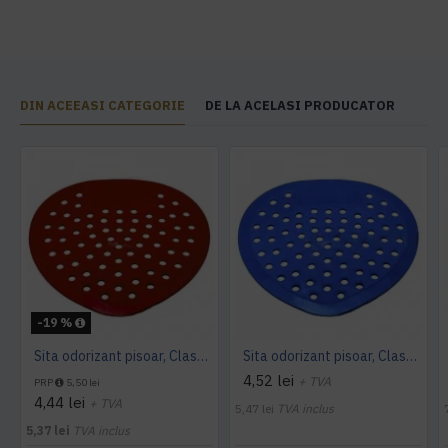
DIN ACEEASI CATEGORIE
DE LA ACELASI PRODUCATOR
-19 %
Sita odorizant pisoar, Classic Red
Sita odorizant pisoar, Classic Blue
4,52 lei
+ TVA
PRP
5,50 lei
4,44 lei
+ TVA
5,47 lei
TVA inclus
5,37 lei
TVA inclus