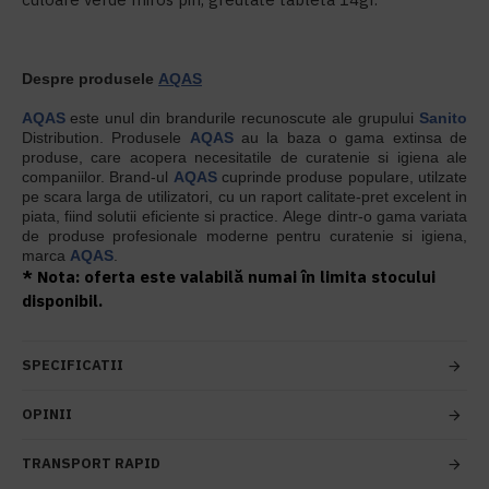
Despre produsele
AQAS
AQAS
este unul din brandurile recunoscute ale grupului
Sanito
Distribution. Produsele
AQAS
au la baza o gama extinsa de
produse, care acopera necesitatile de curatenie si igiena ale
companiilor. Brand-ul
AQAS
cuprinde produse populare, utilzate
pe scara larga de utilizatori, cu un raport calitate-pret excelent in
piata, fiind solutii eficiente si practice. Alege dintr-o gama variata
de produse profesionale moderne pentru curatenie si igiena,
marca
AQAS
.
* Nota: oferta este valabilă numai în limita stocului
disponibil.
SPECIFICATII
OPINII
TRANSPORT RAPID