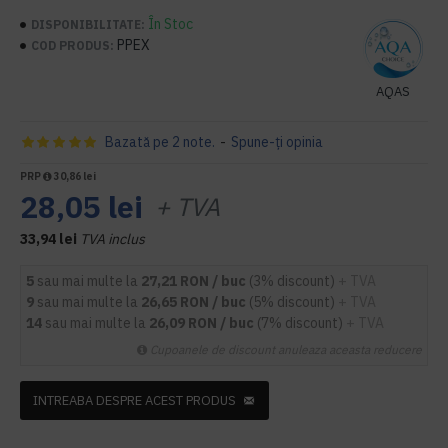
În Stoc
DISPONIBILITATE:
PPEX
COD PRODUS:
AQAS
Bazată pe 2 note.
-
Spune-ţi opinia
PRP
30,86 lei
28,05 lei
+ TVA
33,94 lei
TVA inclus
5
sau mai multe la
27,21 RON / buc
(3% discount)
+ TVA
9
sau mai multe la
26,65 RON / buc
(5% discount)
+ TVA
14
sau mai multe la
26,09 RON / buc
(7% discount)
+ TVA
Cupoanele de discount anuleaza aceasta reducere
INTREABA DESPRE ACEST PRODUS