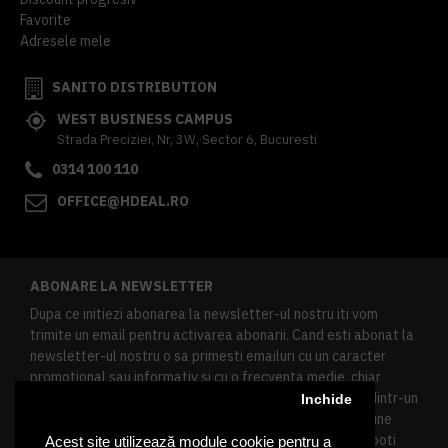
Favorite
Adresele mele
SANITO DISTRIBUTION
WEST BUSINESS CAMPUS
Strada Preciziei, Nr, 3W, Sector 6, Bucuresti
0314 100 110
OFFICE@HDEAL.RO
ABONARE LA NEWSLETTER
Dupa ce initiezi abonarea la newsletter-ul nostru iti vom
trimite un email pentru activarea abonarii. Cand esti abonat la
newsletter-ul nostru o sa primesti emailuri cu un caracter
promotional sau informativ si cu o frecventa medie, chiar
redusa. Daca doresti sa te dezabonezi poti urma linkul dintr-un
Inchide
newsletter primit, daca esti client inregistrat ai o sectiune
speciala in contul tau in acest scop, si de asemenea ne poti
Acest site utilizează module cookie pentru a