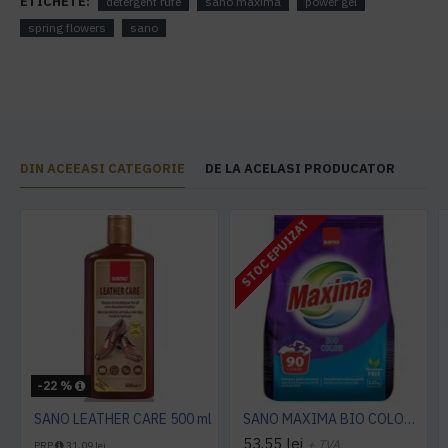
ETICHETE:
detergent rufe
sano maxima
power gel
spring flowers
sano
DIN ACEEASI CATEGORIE
DE LA ACELASI PRODUCATOR
STOC EPUIZAT
-22 %
SANO LEATHER CARE 500 ml
SANO MAXIMA BIO COLOR DETERGENT PUDRA, 3.25 Kg
53,55 lei
+ TVA
PRP
31,09 lei