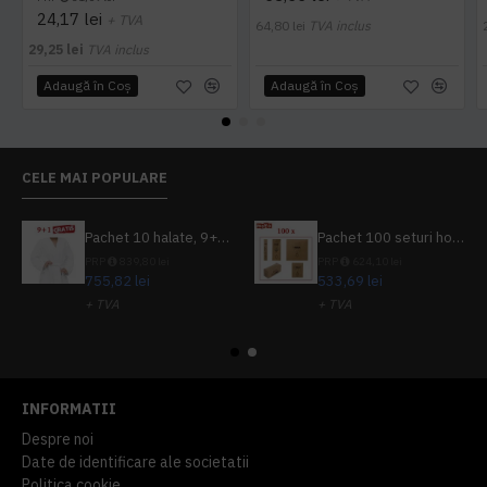
24,17 lei
+ TVA
64,80 lei
TVA inclus
29,25 lei
TVA inclus
Adaugă în Coş
Adaugă în Coş
CELE MAI POPULARE
Pachet 10 halate, 9+1 gratuit
Pachet 100 seturi hoteliere, set dentar, set barbierit, casca de dus, pila unghii, set cusut
PRP
839,80 lei
PRP
624,10 lei
755,82 lei
533,69 lei
+ TVA
+ TVA
914,54 lei
TVA inclus
645,76 lei
TVA inclus
INFORMATII
Despre noi
Date de identificare ale societatii
Politica cookie