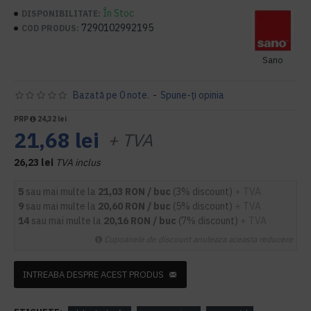
În Stoc
DISPONIBILITATE:
7290102992195
COD PRODUS:
Sano
Bazată pe 0 note.
-
Spune-ţi opinia
PRP
24,32 lei
21,68 lei
+ TVA
26,23 lei
TVA inclus
5
sau mai multe la
21,03 RON / buc
(3% discount)
+ TVA
9
sau mai multe la
20,60 RON / buc
(5% discount)
+ TVA
14
sau mai multe la
20,16 RON / buc
(7% discount)
+ TVA
Cupoanele de discount anuleaza aceasta reducere
INTREABA DESPRE ACEST PRODUS