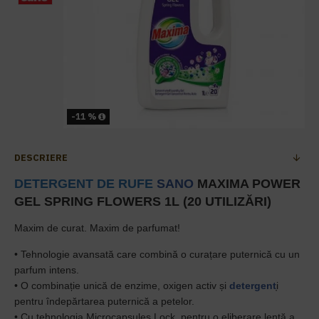
-11 %
DESCRIERE
DETERGENT DE RUFE
SANO
MAXIMA POWER
GEL SPRING FLOWERS 1L (20 UTILIZĂRI)
Maxim de curat. Maxim de parfumat!
• Tehnologie avansată care combină o curațare puternică cu un
parfum intens.
• O combinație unică de enzime, oxigen activ și
detergent
̦i
pentru îndepărtarea puternică a petelor.
• Cu tehnologia Microcapsules Lock, pentru o eliberare lentă a