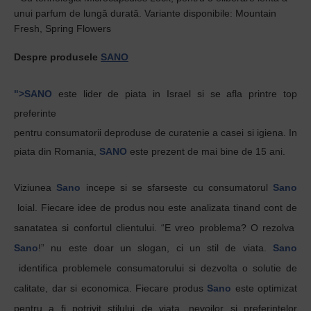
unui parfum de lungă durată. Variante disponibile: Mountain
Fresh, Spring Flowers
Despre produsele
SANO
">SANO
este lider de piata in Israel si se afla printre top
preferinte
pentru
consumatorii
deproduse
de
curatenie
a
casei
s
i
igiena
. In
piata din Romania,
SANO
este
prezent
de
mai
bine de 15
ani
.
Viziunea
Sano
incepe si se sfarseste cu consumatorul
Sano
loial. Fiecare idee de produs nou este analizata tinand cont de
sanatatea si confortul clientului.
“E vreo problema? O rezolva
Sano
!”
nu este doar un slogan, ci un stil de viata.
Sano
identifica problemele consumatorului si dezvolta o solutie de
calitate, dar si economica. Fiecare produs
Sano
este optimizat
pentru a fi potrivit stilului de viata, nevoilor si preferintelor