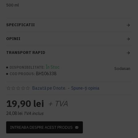
500 ml
SPECIFICATII
OPINII
TRANSPORT RAPID
În Stoc
DISPONIBILITATE:
Sodasan
BH106338
COD PRODUS:
Bazată pe 0 note.
-
Spune-ţi opinia
19,90 lei
+ TVA
24,08 lei
TVA inclus
INTREABA DESPRE ACEST PRODUS