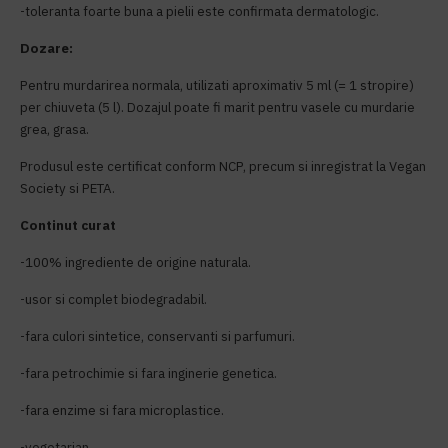
-toleranta foarte buna a pielii este confirmata dermatologic.
Dozare:
Pentru murdarirea normala, utilizati aproximativ 5 ml (= 1 stropire)
per chiuveta (5 l). Dozajul poate fi marit pentru vasele cu murdarie
grea, grasa.
Produsul este certificat conform NCP, precum si inregistrat la Vegan
Society si PETA.
Continut curat
-100% ingrediente de origine naturala.
-usor si complet biodegradabil.
-fara culori sintetice, conservanti si parfumuri.
-fara petrochimie si fara inginerie genetica.
-fara enzime si fara microplastice.
-vegetarian.