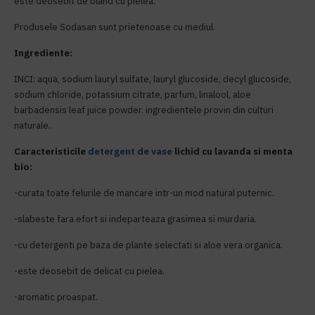
este deosebit de bland cu pielea.
Produsele Sodasan sunt prietenoase cu mediul.
Ingrediente:
INCI: aqua, sodium lauryl sulfate, lauryl glucoside, decyl glucoside,
sodium chloride, potassium citrate, parfum, linalool, aloe
barbadensis leaf juice powder. ingredientele provin din culturi
naturale.
Caracteristicile
detergent de vase
lichid cu lavanda si menta
bio:
-curata toate felurile de mancare intr-un mod natural puternic.
-slabeste fara efort si indeparteaza grasimea si murdaria.
-cu detergenti pe baza de plante selectati si aloe vera organica.
-este deosebit de delicat cu pielea.
-aromatic proaspat.