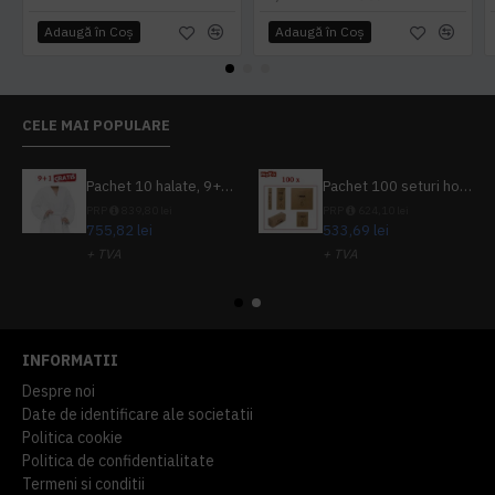
Adaugă în Coş
Adaugă în Coş
CELE MAI POPULARE
Pachet 10 halate, 9+1 gratuit
Pachet 100 seturi hoteliere, set dentar, set barbierit, casca de dus, pila unghii, set cusut
PRP
839,80 lei
PRP
624,10 lei
755,82 lei
533,69 lei
+ TVA
+ TVA
914,54 lei
TVA inclus
645,76 lei
TVA inclus
INFORMATII
Despre noi
Date de identificare ale societatii
Politica cookie
Politica de confidentialitate
Termeni si conditii