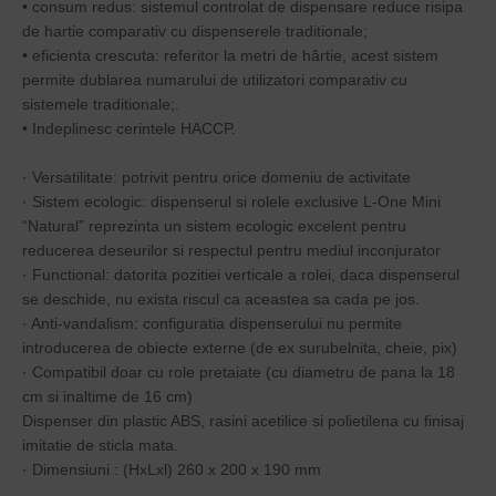
• consum redus: sistemul controlat de dispensare reduce risipa
de hartie comparativ cu dispenserele traditionale;
• eficienta crescuta: referitor la metri de hârtie, acest sistem
permite dublarea numarului de utilizatori comparativ cu
sistemele traditionale;.
• Indeplinesc cerintele HACCP.
· Versatilitate: potrivit pentru orice domeniu de activitate
· Sistem ecologic: dispenserul si rolele exclusive L-One Mini
“Natural” reprezinta un sistem ecologic excelent pentru
reducerea deseurilor si respectul pentru mediul inconjurator
· Functional: datorita pozitiei verticale a rolei, daca dispenserul
se deschide, nu exista riscul ca aceastea sa cada pe jos.
· Anti-vandalism: configuratia dispenserului nu permite
introducerea de obiecte externe (de ex surubelnita, cheie, pix)
· Compatibil doar cu role pretaiate (cu diametru de pana la 18
cm si inaltime de 16 cm)
Dispenser din plastic ABS, rasini acetilice si polietilena cu finisaj
imitatie de sticla mata.
· Dimensiuni : (HxLxl) 260 x 200 x 190 mm