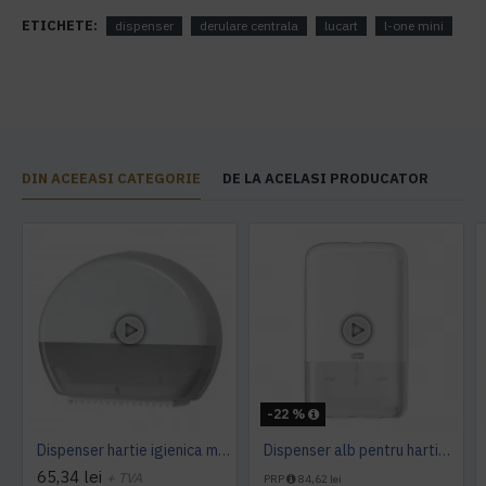
ETICHETE:
dispenser
derulare centrala
lucart
l-one mini
DIN ACEEASI CATEGORIE
DE LA ACELASI PRODUCATOR
-22 %
Dispenser hartie igienica mini Jumbo Tork alb
Dispenser alb pentru hartie igienica pliata, bulk, Tork
65,34 lei
+ TVA
PRP
84,62 lei