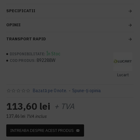
SPECIFICATII
OPINII
TRANSPORT RAPID
În Stoc
DISPONIBILITATE:
892288W
COD PRODUS:
Lucart
Bazată pe 0 note.
-
Spune-ţi opinia
113,60 lei
+ TVA
137,46 lei
TVA inclus
INTREABA DESPRE ACEST PRODUS