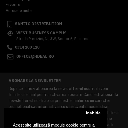
Favorite
Adresele mele
SANITO DISTRIBUTION
WEST BUSINESS CAMPUS
Strada Preciziei, Nr, 3W, Sector 6, Bucuresti
0314 100 110
OFFICE@HDEAL.RO
ABONARE LA NEWSLETTER
Dupa ce initiezi abonarea la newsletter-ul nostru iti vom
trimite un email pentru activarea abonarii. Cand esti abonat la
newsletter-ul nostru o sa primesti emailuri cu un caracter
promotional sau informativ si cu o frecventa medie, chiar
redusa. Daca doresti sa te dezabonezi poti urma linkul dintr-un
Inchide
newsletter primit, daca esti client inregistrat ai o sectiune
speciala in contul tau in acest scop, si de asemenea ne poti
Acest site utilizează module cookie pentru a