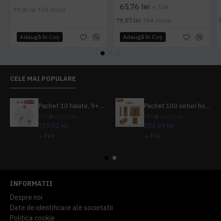
65,76 lei
+ TVA
79,06 lei
TVA inclus
79,57 lei
TVA inclus
Adaugă în Coş
Adaugă în Coş
CELE MAI POPULARE
Pachet 10 halate, 9+1 gratuit
Pachet 100 seturi hoteliere, set dentar, set barbierit, casca de dus, pila unghii, set cusut
PRP
839,80 lei
PRP
624,10 lei
755,82 lei
533,69 lei
+ TVA
+ TVA
914,54 lei
TVA inclus
645,76 lei
TVA inclus
INFORMATII
Despre noi
Date de identificare ale societatii
Politica cookie