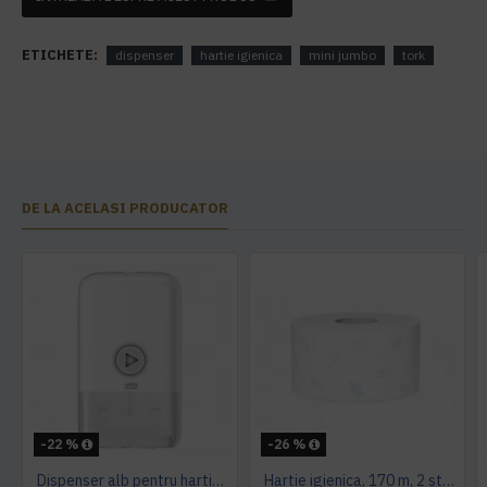
ETICHETE:
dispenser
hartie igienica
mini jumbo
tork
DE LA ACELASI PRODUCATOR
-22 %
-26 %
Dispenser alb pentru hartie igienica pliata, bulk, Tork
Hartie igienica, 170 m, 2 straturi, Tork