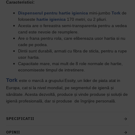
Caracteristici:
Dispenserul pentru hartie igienica
mini-jumbo
Tork
de
foloseste
hartie igienica
170 metri, cu 2 pliuri.
Acesta are o fereastra semi-transparenta pentru a vedea
cand este nevoie de reumplere.
Are o frana pentru rola, care elibereaza usor hartia si nu
cade pe podea.
Dintii sunt durabili, armati cu fibra de sticla, pentru a rupe
usor hartia.
Capacitate mare, mai mult de 8 role normale de hartie,
economiseste timpul de intretinere.
Tor
k
este
o marcă a grupului Essity, un lider de piata atat in
Europa, cat si
la nivel mondial, pe segmentul de igienă și
sănătate. Acesta dezvoltă, produce și vinde produse și soluții de
igienă profesională, dar si produse
de îngrijire personală.
SPECIFICATII
OPINII