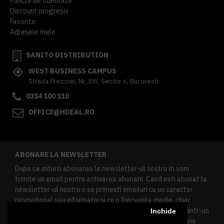
Puncte de fidelitate
Discount progresiv
Favorite
Adresele mele
SANITO DISTRIBUTION
WEST BUSINESS CAMPUS
Strada Preciziei, Nr, 3W, Sector 6, Bucuresti
0314 100 110
OFFICE@HDEAL.RO
ABONARE LA NEWSLETTER
Dupa ce initiezi abonarea la newsletter-ul nostru iti vom
trimite un email pentru activarea abonarii. Cand esti abonat la
newsletter-ul nostru o sa primesti emailuri cu un caracter
promotional sau informativ si cu o frecventa medie, chiar
redusa. Daca doresti sa te dezabonezi poti urma linkul dintr-un
Inchide
newsletter primit, daca esti client inregistrat ai o sectiune