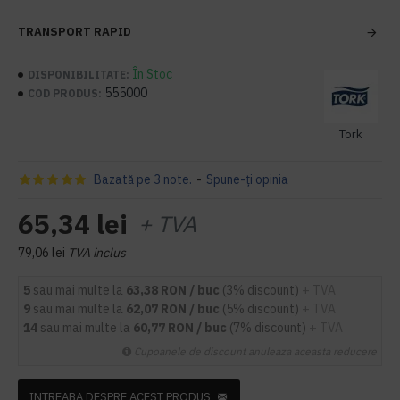
TRANSPORT RAPID
În Stoc
DISPONIBILITATE:
555000
COD PRODUS:
Tork
Bazată pe 3 note.
-
Spune-ţi opinia
65,34 lei
+ TVA
79,06 lei
TVA inclus
5
sau mai multe la
63,38 RON / buc
(3% discount)
+ TVA
9
sau mai multe la
62,07 RON / buc
(5% discount)
+ TVA
14
sau mai multe la
60,77 RON / buc
(7% discount)
+ TVA
Cupoanele de discount anuleaza aceasta reducere
INTREABA DESPRE ACEST PRODUS