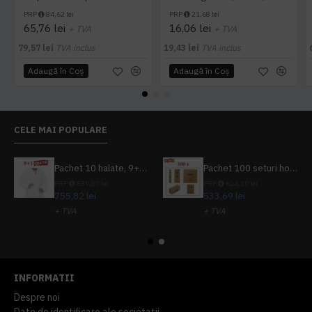
PRP
84,62 lei
PRP
21,68 lei
65,76 lei
16,06 lei
+ TVA
+ TVA
79,57 lei
TVA inclus
19,43 lei
TVA inclus
Adaugă în Coş
Adaugă în Coş
CELE MAI POPULARE
Pachet 10 halate, 9+1 gratuit
Pachet 100 seturi hoteliere, set dentar, set barbierit, casca de dus, pila unghii, set cusut
PRP
839,80 lei
PRP
624,10 lei
755,82 lei
533,69 lei
+ TVA
+ TVA
914,54 lei
TVA inclus
645,76 lei
TVA inclus
INFORMATII
Despre noi
Date de identificare ale societatii