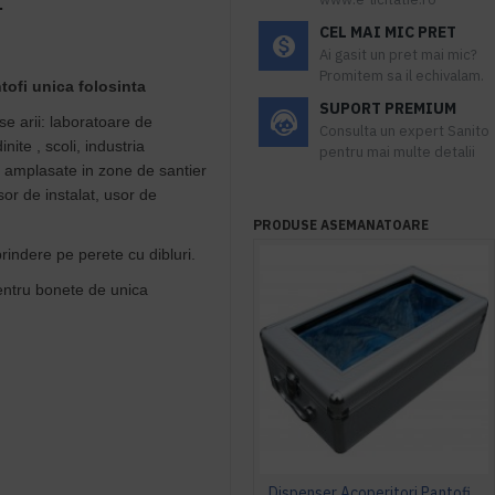
.
CEL MAI MIC PRET
Ai gasit un pret mai mic?
Promitem sa il echivalam.
tofi unica folosinta
SUPORT PREMIUM
se arii: laboratoare de
Consulta un expert Sanito
nite , scoli, industria
pentru mai multe detalii
ri amplasate in zone de santier
or de instalat, usor de
PRODUSE ASEMANATOARE
rindere pe perete cu dibluri.
 pentru bonete de unica
Dispenser Acoperitori Pantofi, StepN go' DeLuxe, model MS 106