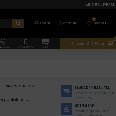
INFO LIVRARE
0
LOGIN
CONT NOU
FAVORITE
0 produs(e) - 0,00 lei
4100110
0740230170
Blog
TRANSPORT RAPID
LIVRARE GRATUITA
La comenzi de peste 550
lei fara TVA.
i pantofi unica
SI IN SEAP
Produs disponibil si pe
www.e-licitatie.ro