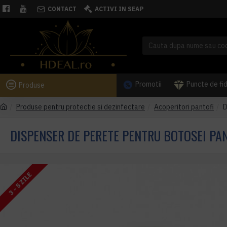
CONTACT
ACTIVI IN SEAP
Promotii
Puncte de fi
Produse
Produse pentru protectie si dezinfectare
Acoperitori pantofi
D
DISPENSER DE PERETE PENTRU BOTOSEI PA
3 - 5 ZILE