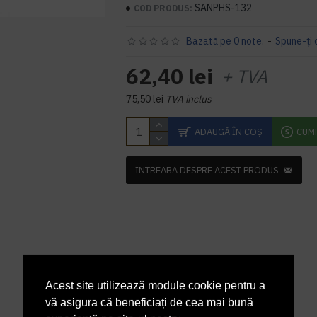
SANPHS-132
COD PRODUS:
Bazată pe 0 note.
-
Spune-ţi 
62,40 lei
+ TVA
75,50 lei
TVA inclus
ADAUGĂ ÎN COŞ
CUM
INTREABA DESPRE ACEST PRODUS
Acest site utilizează module cookie pentru a
vă asigura că beneficiați de cea mai bună