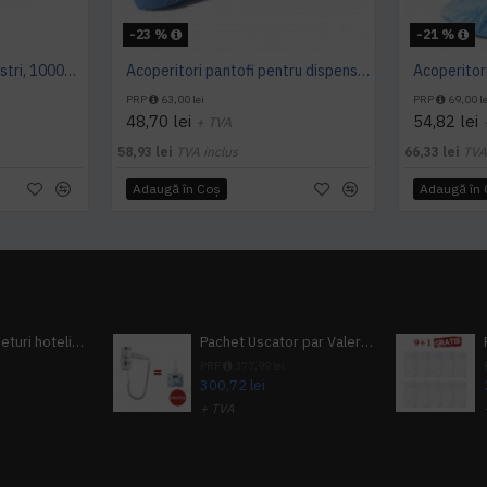
-23 %
-21 %
Acoperitori pantofi albastri, 1000buc/set, grosime 22 microni
Acoperitori pantofi pentru dispenser trafic mediu MS 603 - 100buc
PRP
63,00 lei
PRP
69,00 le
48,70 lei
54,82 lei
+ TVA
58,93 lei
TVA inclus
66,33 lei
TVA
Adaugă în Coş
Adaugă în
Pachet 100 seturi hoteliere, set dentar, set barbierit, casca de dus, pila unghii, set cusut
Pachet Uscator par Valera Action Super Plus + GRATUIT Sampon si gel de dus Tork
i
PRP
377,99 lei
300,72 lei
+ TVA
A inclus
363,87 lei
TVA inclus