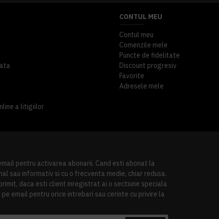
CONTUL MEU
Contul meu
Comenzile mele
Puncte de fidelitate
ata
Discount progresiv
Favorite
Adresele mele
ine a litigiilor
 email pentru activarea abonarii. Cand esti abonat la
al sau informativ si cu o frecventa medie, chiar redusa.
imit, daca esti client inregistrat ai o sectiune speciala
pe email pentru orice intrebari sau cerinte cu privire la