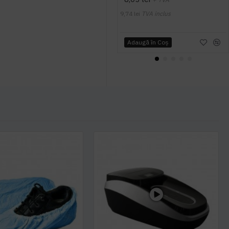
9,74 lei
TVA inclus
Adaugă în Coş