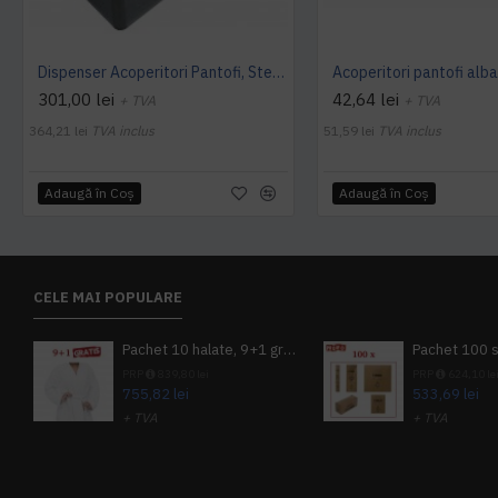
Dispenser Acoperitori Pantofi, StepN go' DeLuxe, model MS 106
301,00 lei
42,64 lei
+ TVA
+ TVA
364,21 lei
TVA inclus
51,59 lei
TVA inclus
Adaugă în Coş
Adaugă în Coş
CELE MAI POPULARE
Pachet 10 halate, 9+1 gratuit
PRP
839,80 lei
PRP
624,10 le
755,82 lei
533,69 lei
+ TVA
+ TVA
914,54 lei
TVA inclus
645,76 lei
TV