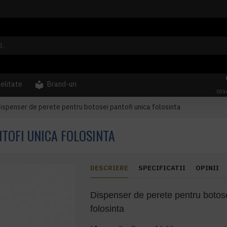
delitate
Brand-uri
031
ispenser de perete pentru botosei pantofi unica folosinta
NTOFI UNICA FOLOSINTA
DESCRIERE
SPECIFICATII
OPINII
Dispenser de perete pentru botose
folosinta