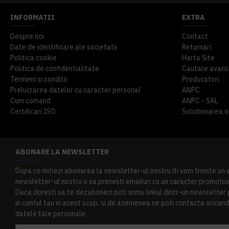
INFORMATII
EXTRA
Despre noi
Contact
Date de identificare ale societatii
Returnari
Politica cookie
Harta Site
Politica de confidentialitate
Cautare avans
Termeni si conditii
Producatori
Prelucrarea datelor cu caracter personal
ANPC
Cum comand
ANPC - SAL
Certificari ISO
Solutionarea onl
ABONARE LA NEWSLETTER
Dupa ce initiezi abonarea la newsletter-ul nostru iti vom trimite un
newsletter-ul nostru o sa primesti emailuri cu un caracter promotion
Daca doresti sa te dezabonezi poti urma linkul dintr-un newsletter pr
in contul tau in acest scop, si de asemenea ne poti contacta oricand 
datele tale personale.