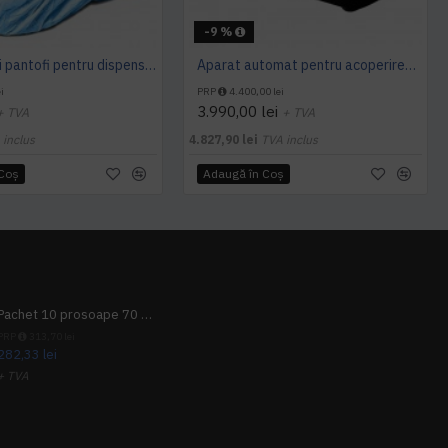
-9 %
Acoperitori pantofi pentru dispenser trafic intens MS L100 - 200 buc
Aparat automat pentru acoperirea pantofilor Dr.Mayer
i
PRP
4.400,00 lei
3.990,00 lei
+ TVA
+ TVA
 inclus
4.827,90 lei
TVA inclus
 Coş
Adaugă în Coş
Pachet 10 prosoape 70 x 140cm 9 + 1 gratuit
PRP
313,70 lei
282,33 lei
+ TVA
341,62 lei
TVA inclus