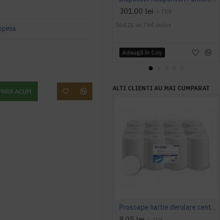
301,00 lei
+ TVA
364,21 lei
TVA inclus
opinia
Adaugă în Coş
ALTI CLIENTI AU MAI CUMPARAT
PARA ACUM
Prosoape hartie derulare centrala, Lucart Eco 14 CF, 55 m
8,05 lei
+ TVA