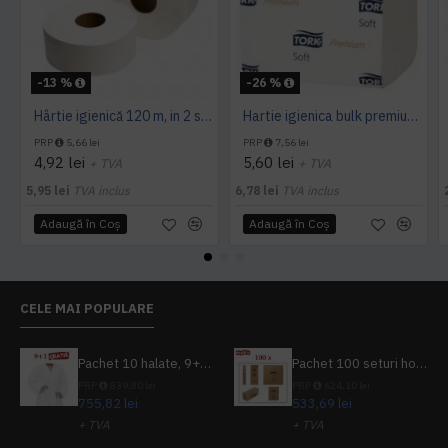
-13 %
-26 %
Hârtie igienică 120 m, in 2 straturi, extra albă, Mini Jumbo, AQAS
Hartie igienica bulk premium, 2 straturi 252 buc / pachet, Tork
PRP
5,66 lei
PRP
7,56 lei
4,92 lei
5,60 lei
+ TVA
+ TVA
5,95 lei
TVA inclus
6,78 lei
TVA inclus
Adaugă în Coş
Adaugă în Coş
CELE MAI POPULARE
Pachet 10 halate, 9+1 gratuit
Pachet 100 seturi hoteliere, set dentar, set barbierit, casca de dus, pila unghii, set cusut
PRP
839,80 lei
PRP
624,10 lei
755,82 lei
533,69 lei
+ TVA
+ TVA
914,54 lei
TVA inclus
645,76 lei
TVA inclus