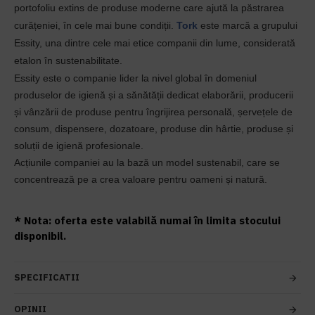
portofoliu extins de produse moderne care ajută la păstrarea
curățeniei, în cele mai bune condiții.
Tork
este marcă a grupului
Essity, una dintre cele mai etice companii din lume, considerată
etalon în sustenabilitate.
Essity este o companie lider la nivel global în domeniul
produselor de igienă și a sănătății dedicat elaborării, producerii
și vânzării de produse pentru îngrijirea personală, șervețele de
consum, dispensere, dozatoare, produse din hârtie, produse și
soluții de igienă profesionale.
Acțiunile companiei au la bază un model sustenabil, care se
concentrează pe a crea valoare pentru oameni și natură.
* Nota: oferta este valabilă numai în limita stocului
disponibil.
SPECIFICATII
OPINII