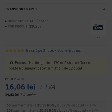
TRANSPORT RAPID
În Stoc
DISPONIBILITATE:
110253
COD PRODUS:
Tork
Bazată pe 3 note.
-
Spune-ţi opinia
Produsul Hartie igienica, 170 m, 2 straturi, Tork nu
poate fi cumparat decat in multiplu de 12 bucati
PRP
21,68 lei
16,06 lei
+ TVA
19,43 lei
TVA inclus
60
sau mai multe la
15,58 RON / buc
(3% discount)
+ TVA
108
sau mai multe la
15,26 RON / buc
(5% discount)
+ TVA