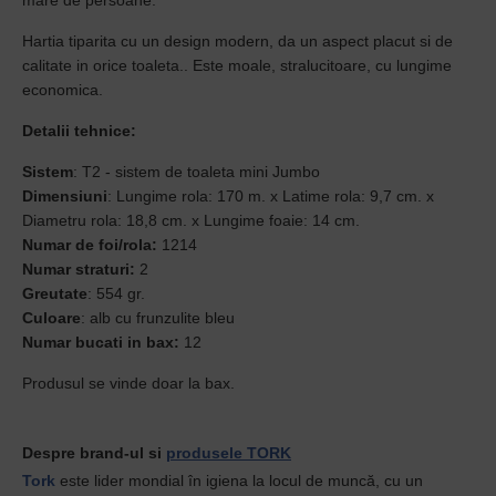
mare de persoane.
Hartia tiparita cu un design modern, da un aspect placut si de
calitate in orice toaleta.. Este moale, stralucitoare, cu lungime
economica.
Detalii tehnice:
Sistem
: T2 - sistem de toaleta mini Jumbo
Dimensiuni
: Lungime rola: 170 m. x Latime rola: 9,7 cm. x
Diametru rola: 18,8 cm. x Lungime foaie: 14 cm.
Numar de foi/rola:
1214
Numar straturi:
2
Greutate
: 554 gr.
Culoare
: alb cu frunzulite bleu
Numar bucati in bax:
12
Produsul se vinde doar la bax.
Despre brand-ul si
produsele TORK
Tork
este lider mondial în igiena la locul de muncă, cu un