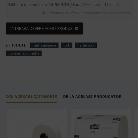
168
sau mai multe la
14,94 RON / buc
(7% discount)
+ TVA
Cupoanele de discount anuleaza aceasta reducere
INTREABA DESPRE ACEST PRODUS
ETICHETE:
hartie igienica
tork
hartie tork
consumabil hartie
DIN ACEEASI CATEGORIE
DE LA ACELASI PRODUCATOR