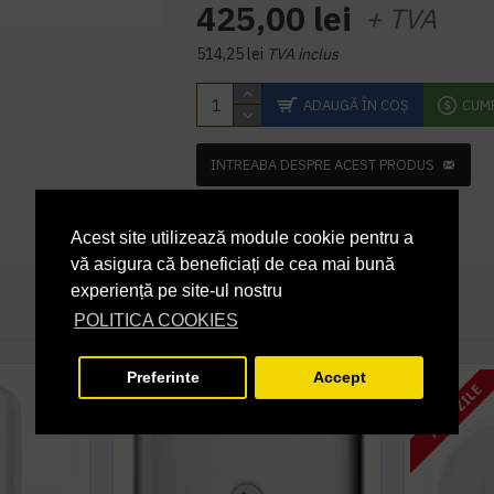
425,00 lei
+ TVA
514,25 lei
TVA inclus
ADAUGĂ ÎN COŞ
CUM
INTREABA DESPRE ACEST PRODUS
Acest site utilizează module cookie pentru a
vă asigura că beneficiați de cea mai bună
experiență pe site-ul nostru
POLITICA COOKIES
Preferinte
Accept
7 - 10 ZILE