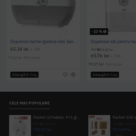
-22 %
Dispenser hartie igienica mini Jumbo Tork alb
65,34 lei
+ TVA
PRP
84,62 lei
65,76 lei
+ TVA
79,06 lei
TVA inclus
79,57 lei
TVA inclus
Adaugă în Coş
Adaugă în Coş
CELE MAI POPULARE
Pachet 10 halate, 9+1 gratuit
PRP
839,80 lei
PRP
624,10 le
755,82 lei
533,69 lei
+ TVA
+ TVA