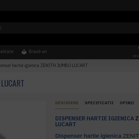
delitate
Brand-uri
031
penser hartie igienica ZENITH JUMBO LUCART
 LUCART
DESCRIERE
SPECIFICATII
OPINII
DISPENSER HARTIE IGIENICA
Z
LUCART
Dispenser hartie igienica
ZENI