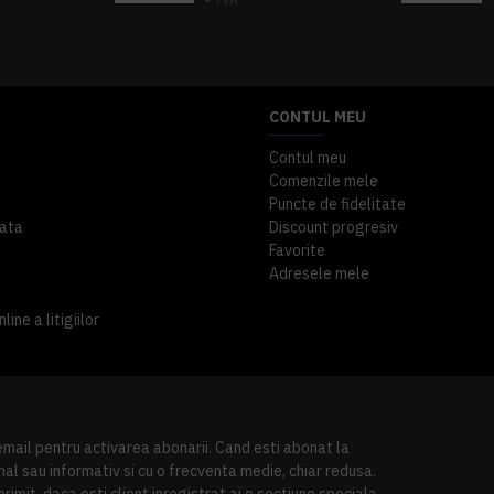
A inclus
363,87 lei
TVA inclus
CONTUL MEU
Contul meu
Comenzile mele
Puncte de fidelitate
ata
Discount progresiv
Favorite
Adresele mele
ine a litigiilor
 email pentru activarea abonarii. Cand esti abonat la
al sau informativ si cu o frecventa medie, chiar redusa.