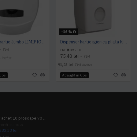
-16 %
Dispenser hartie Jumbo LIMIPIO DP 1200 JS2
Dispenser hartie igienica pliata Kimberly-Clark Aquarius
+ TVA
PRP
89,25 lei
75,40 lei
+ TVA
 inclus
91,23 lei
TVA inclus
 Coş
Adaugă în Coş
Pachet 10 prosoape 70 x 140cm 9 + 1 gratuit
PRP
313,70 lei
282,33 lei
+ TVA