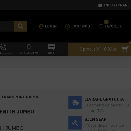
INFO LIVRARE
0
LOGIN
CONT NOU
FAVORITE
0 produs(e) - 0,00 lei
4100110
0740230170
Blog
TRANSPORT RAPID
LIVRARE GRATUITA
La comenzi de peste 550
ENITH JUMBO
lei fara TVA.
SI IN SEAP
Produs disponibil si pe
TH JUMBO
www.e-licitatie.ro