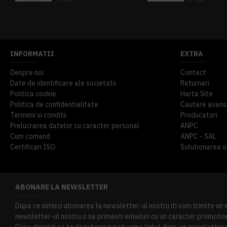
914,54 lei
TVA inclus
645,76 lei
TV
INFORMATII
EXTRA
Despre noi
Contact
Date de identificare ale societatii
Returnari
Politica cookie
Harta Site
Politica de confidentialitate
Cautare avans
Termeni si conditii
Producatori
Prelucrarea datelor cu caracter personal
ANPC
Cum comand
ANPC - SAL
Certificari ISO
Solutionarea onl
ABONARE LA NEWSLETTER
Dupa ce initiezi abonarea la newsletter-ul nostru iti vom trimite un
newsletter-ul nostru o sa primesti emailuri cu un caracter promotion