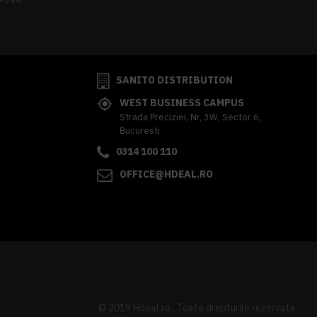
341,62 lei
TVA inclus
SANITO DISTRIBUTION
WEST BUSINESS CAMPUS
Strada Preciziei, Nr, 3W, Sector 6,
Bucuresti
0314 100 110
OFFICE@HDEAL.RO
© 2019 Hdeal.ro , Toate drepturile rezervate