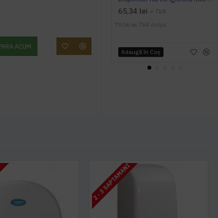
65,34 lei
+ TVA
79,06 lei
TVA inclus
PARA ACUM
Adaugă în Coş
2 - 3 SAPTAMANI