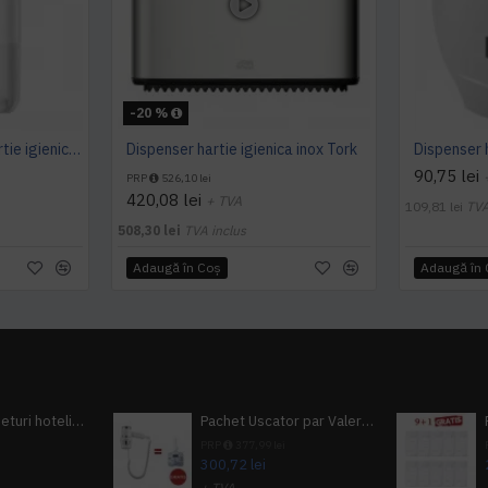
-20 %
Dispenser alb pentru hartie igienica pliata, bulk, Tork
Dispenser hartie igienica inox Tork
90,75 lei
PRP
526,10 lei
420,08 lei
+ TVA
109,81 lei
TVA
508,30 lei
TVA inclus
Adaugă în Coş
Adaugă în
Pachet 100 seturi hoteliere, set dentar, set barbierit, casca de dus, pila unghii, set cusut
Pachet Uscator par Valera Action Super Plus + GRATUIT Sampon si gel de dus Tork
i
PRP
377,99 lei
300,72 lei
+ TVA