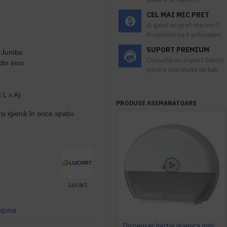
CEL MAI MIC PRET
Ai gasit un pret mai mic?
Promitem sa il echivalam.
SUPORT PREMIUM
că Jumbo
Consulta un expert Sanito
din inox
pentru mai multe detalii
 L x A)
PRODUSE ASEMANATOARE
și igienă în orice spațiu
Lucart
opinia
Dispenser hartie igienica mini Jumbo Tork alb