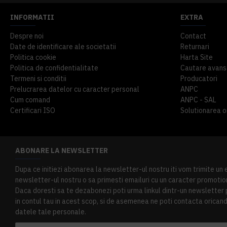
INFORMATII
EXTRA
Despre noi
Contact
Date de identificare ale societatii
Returnari
Politica cookie
Harta Site
Politica de confidentialitate
Cautare avans
Termeni si conditii
Producatori
Prelucrarea datelor cu caracter personal
ANPC
Cum comand
ANPC - SAL
Certificari ISO
Solutionarea onl
ABONARE LA NEWSLETTER
Dupa ce initiezi abonarea la newsletter-ul nostru iti vom trimite un
newsletter-ul nostru o sa primesti emailuri cu un caracter promotion
Daca doresti sa te dezabonezi poti urma linkul dintr-un newsletter pr
in contul tau in acest scop, si de asemenea ne poti contacta oricand 
datele tale personale.