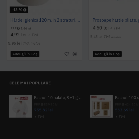
-13 %
Hârtie igienică 120 m, in 2 straturi, extra albă, Mini Jumbo, AQAS
4,50 lei
+ TVA
PRP
5,66 lei
4,92 lei
+ TVA
5,45 lei
TVA inclus
5,95 lei
TVA inclus
Adaugă în Coş
Adaugă în Coş
CELE MAI POPULARE
Pachet 10 halate, 9+1 gratuit
PRP
839,80 lei
PRP
624,10 le
755,82 lei
533,69 lei
+ TVA
+ TVA
914,54 lei
TVA inclus
645,76 lei
TV