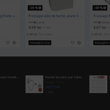
-26 %
-20 %
Prosoape hartie pliate, gofrate, verzi, 25 x 23 cm, V fold, 1 strat, AQAS, 250 buc/pachet
Prosoape albe de hartie, pliate V fold, 25 x 23 cm, in 2 straturi, 160 buc/pachet, 20 pac/bax, AQAS
PRP
6,67 lei
PRP
5,84 lei
4,94 lei
4,67 lei
+ TVA
+
5,98 lei
TVA inclus
5,65 lei
TVA i
Adaugă în Coş
Adaugă în
Pachet 100 seturi hoteliere, set dentar, set barbierit, casca de dus, pila unghii, set cusut
Pachet Uscator par Valera Action Super Plus + GRATUIT Sampon si gel de dus Tork
i
PRP
377,99 lei
300,72 lei
+ TVA
A inclus
363,87 lei
TVA inclus