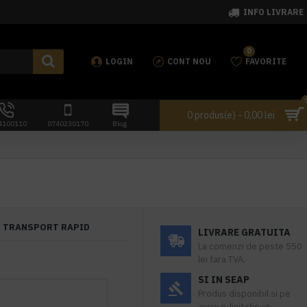
INFO LIVRARE
0
LOGIN
CONT NOU
FAVORITE
0 produs(e) - 0,00 lei
4100110
0740230170
Blog
TRANSPORT RAPID
LIVRARE GRATUITA
La comenzi de peste 550
lei fara TVA.
SI IN SEAP
Produs disponibil si pe
www.e-licitatie.ro