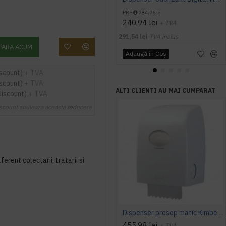
PRP
284,75 lei
240,94 lei
+ TVA
291,54 lei
TVA inclus
PARA ACUM
Adaugă în Coş
iscount)
+ TVA
iscount)
+ TVA
ALTI CLIENTI AU MAI CUMPARAT
discount)
+ TVA
scount anuleaza aceasta reducere
ferent colectarii, tratarii si
Dispenser prosop matic Kimberly-Clark Aquarius
455,98 lei
+ TVA