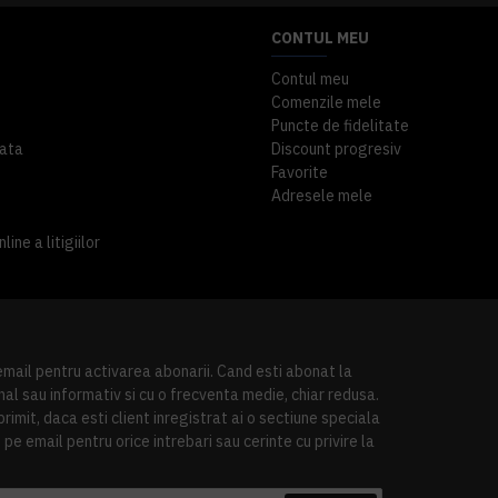
CONTUL MEU
Contul meu
Comenzile mele
Puncte de fidelitate
ata
Discount progresiv
Favorite
Adresele mele
ine a litigiilor
 email pentru activarea abonarii. Cand esti abonat la
al sau informativ si cu o frecventa medie, chiar redusa.
imit, daca esti client inregistrat ai o sectiune speciala
pe email pentru orice intrebari sau cerinte cu privire la