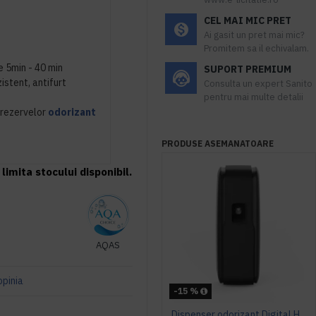
CEL MAI MIC PRET
Ai gasit un pret mai mic?
Promitem sa il echivalam.
re 5min - 40 min
SUPORT PREMIUM
istent, antifurt
Consulta un expert Sanito
pentru mai multe detalii
 rezervelor
odorizant
PRODUSE ASEMANATOARE
limita stocului disponibil.
AQAS
opinia
-15 %
Dispenser odorizant Digital Hygiene4you - negru