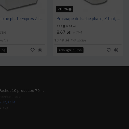
-10 %
Prosoape hartie pliate Expres Z fold, 160 buc / pachet, 2 straturi, 21 x 23 cm, 12 pac / bax, AQAS
Prosoape de hartie pliate, Z fold, 2 straturi, 23 x 23 cm, AQAS, 200 buc/pachet
PRP
9,64 lei
8,67 lei
 TVA
+ TVA
nclus
10,49 lei
TVA inclus
 Coş
Adaugă în Coş
Pachet 10 prosoape 70 x 140cm 9 + 1 gratuit
PRP
313,70 lei
282,33 lei
+ TVA
341,62 lei
TVA inclus