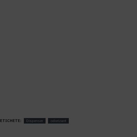
ETICHETE:
Dispenser
odorizant