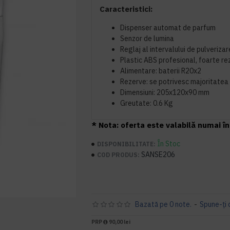
Caracteristici:
Dispenser automat de parfum
Senzor de lumina
Reglaj al intervalului de pulveriza
Plastic ABS profesional, foarte rez
Alimentare: baterii R20x2
Rezerve: se potrivesc majoritatea
Dimensiuni: 205x120x90 mm
Greutate: 0.6 Kg
* Nota: oferta este valabilă numai în 
În Stoc
DISPONIBILITATE:
SANSE206
COD PRODUS:
Bazată pe 0 note.
-
Spune-ţi 
PRP
90,00 lei