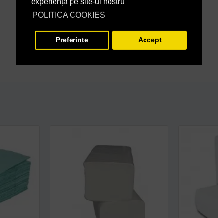
experiență pe site-ul nostru
POLITICA COOKIES
Preferinte
Accept