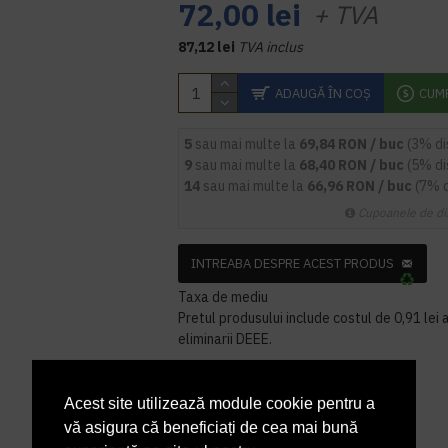
72,00 lei
+ TVA
87,12 lei
TVA inclus
ADAUGĂ ÎN COŞ
CUM
5
sau mai multe la
69,84 RON / buc
(3% d
9
sau mai multe la
68,40 RON / buc
(5% d
14
sau mai multe la
66,96 RON / buc
(7% 
Cupoanele de di
INTREABA DESPRE ACEST PRODUS
Taxa de mediu
Pretul produsului include costul de 0,91 lei a
eliminarii DEEE.
Acest site utilizează module cookie pentru a
vă asigura că beneficiați de cea mai bună