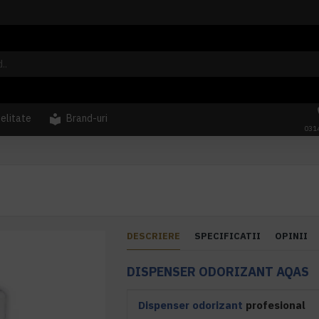
delitate
Brand-uri
031
DESCRIERE
SPECIFICATII
OPINII
DISPENSER ODORIZANT
AQAS
Dispenser odorizant
profesional