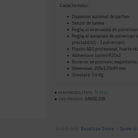
Caracteristici:
Dispenser automat de parfum
Senzor de lumina
Reglaj al intervalului de pulveriza
Reglaj al numarului de pulverizari l
prestabilit(1 - 3 pulverizari)
Plastic ABS profesional, foarte rez
Alimentare: baterii R20x2
Rezerve: se potrivesc majoritatea
Dimensiuni: 205x120x90 mm
Greutate: 0.6 Kg
În Stoc
DISPONIBILITATE:
SANSE208
COD PRODUS:
Bazată pe 0 note.
-
Spune-ţi 