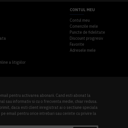
CONTUL MEU
Contul meu
Comenzile mele
Puncte de fidelitate
ata
Discount progresiv
Favorite
Adresele mele
ine a litigiilor
 email pentru activarea abonarii. Cand esti abonat la
al sau informativ si cu o frecventa medie, chiar redusa.
imit, daca esti client inregistrat ai o sectiune speciala
pe email pentru orice intrebari sau cerinte cu privire la