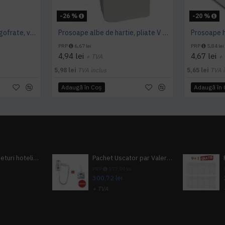
-26 %
-20 %
Prosoape hartie pliate, gofrate, verzi, 25 x 23 cm, V fold, 1 strat, AQAS, 250 buc/pachet
Prosoape albe de hartie, pliate V fold, 25 x 23 cm, in 2 straturi, 160 buc/pachet, 20 pac/bax, AQAS
PRP
6,67 lei
PRP
5,84 lei
4,94 lei
4,67 lei
+ TVA
+
5,98 lei
TVA inclus
5,65 lei
TVA i
Adaugă în Coş
Adaugă în
Pachet 100 seturi hoteliere, set dentar, set barbierit, casca de dus, pila unghii, set cusut
Pachet Uscator par Valera Action Super Plus + GRATUIT Sampon si gel de dus Tork
i
PRP
377,99 lei
300,72 lei
+ TVA
A inclus
363,87 lei
TVA inclus