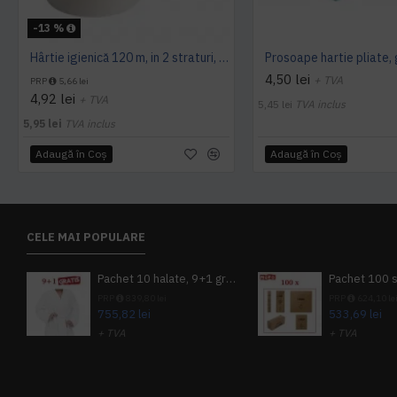
-13 %
Hârtie igienică 120 m, in 2 straturi, extra albă, Mini Jumbo, AQAS
4,50 lei
+ TVA
PRP
5,66 lei
4,92 lei
+ TVA
5,45 lei
TVA inclus
5,95 lei
TVA inclus
Adaugă în Coş
Adaugă în Coş
CELE MAI POPULARE
Pachet 10 halate, 9+1 gratuit
PRP
839,80 lei
PRP
624,10 le
755,82 lei
533,69 lei
+ TVA
+ TVA
914,54 lei
TVA inclus
645,76 lei
TV