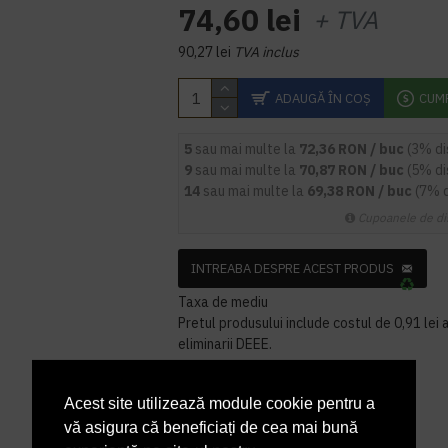
74,60 lei
+ TVA
90,27 lei
TVA inclus
ADAUGĂ ÎN COŞ
CUM
5
sau mai multe la
72,36 RON / buc
(3% d
9
sau mai multe la
70,87 RON / buc
(5% d
14
sau mai multe la
69,38 RON / buc
(7% 
Cupoanele de di
INTREABA DESPRE ACEST PRODUS
Taxa de mediu
Pretul produsului include costul de 0,91 lei a
eliminarii DEEE.
Acest site utilizează module cookie pentru a
vă asigura că beneficiați de cea mai bună