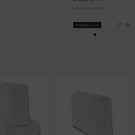
602,58 lei
TVA inclus
Adaugă în Coş