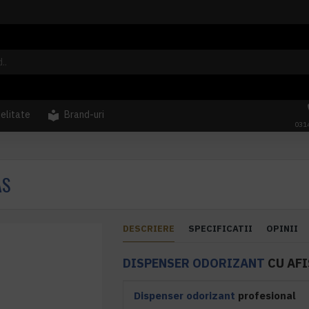
delitate
Brand-uri
031
AS
DESCRIERE
SPECIFICATII
OPINII
DISPENSER ODORIZANT
CU AFI
Dispenser odorizant
profesional