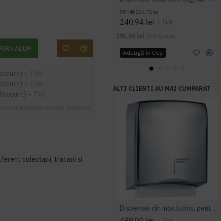
PRP
284,75 lei
240,94 lei
+ TVA
291,54 lei
TVA inclus
PARA ACUM
Adaugă în Coş
iscount)
+ TVA
iscount)
+ TVA
ALTI CLIENTI AU MAI CUMPARAT
discount)
+ TVA
scount anuleaza aceasta reducere
ferent colectarii, tratarii si
Dispenser din inox lucios, pentru prosoape pliate de hartie, Mediclinics
498,00 lei
+ TVA