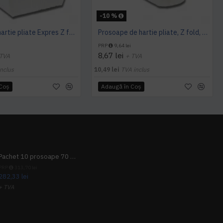
-10 %
Prosoape hartie pliate Expres Z fold, 160 buc / pachet, 2 straturi, 21 x 23 cm, 12 pac / bax, AQAS
Prosoape de hartie pliate, Z fold, 2 straturi, 23 x 23 cm, AQAS, 200 buc/pachet
PRP
9,64 lei
8,67 lei
 TVA
+ TVA
nclus
10,49 lei
TVA inclus
 Coş
Adaugă în Coş
Pachet 10 prosoape 70 x 140cm 9 + 1 gratuit
PRP
313,70 lei
282,33 lei
+ TVA
341,62 lei
TVA inclus