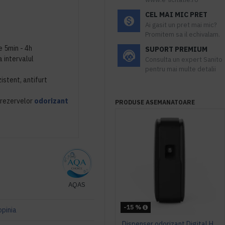
CEL MAI MIC PRET
Ai gasit un pret mai mic?
Promitem sa il echivalam.
re 5min - 4h
SUPORT PREMIUM
a intervalul
Consulta un expert Sanito
pentru mai multe detalii
istent, antifurt
 rezervelor
odorizant
PRODUSE ASEMANATOARE
AQAS
-15 %
opinia
Dispenser odorizant Digital Hygiene4you - negru