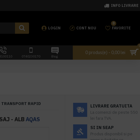
INFO LIVRARE
0
LOGIN
CONT NOU
FAVORITE
0 produs(e) - 0,00 lei
4100110
0740230170
Blog
TRANSPORT RAPID
LIVRARE GRATUITA
La comenzi de peste 550
SAJ - ALB
AQAS
lei fara TVA.
SI IN SEAP
Produs disponibil si pe
www.e-licitatie.ro