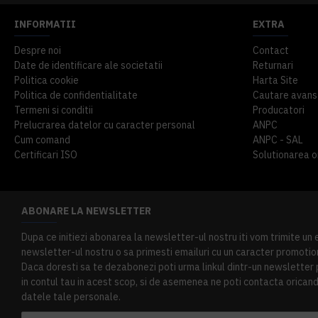
INFORMATII
EXTRA
Despre noi
Contact
Date de identificare ale societatii
Returnari
Politica cookie
Harta Site
Politica de confidentialitate
Cautare avans
Termeni si conditii
Producatori
Prelucrarea datelor cu caracter personal
ANPC
Cum comand
ANPC - SAL
Certificari ISO
Solutionarea onl
ABONARE LA NEWSLETTER
Dupa ce initiezi abonarea la newsletter-ul nostru iti vom trimite un
newsletter-ul nostru o sa primesti emailuri cu un caracter promotion
Daca doresti sa te dezabonezi poti urma linkul dintr-un newsletter pr
in contul tau in acest scop, si de asemenea ne poti contacta oricand 
datele tale personale.