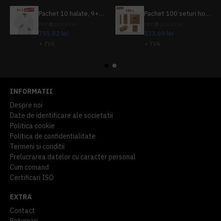
Pachet 10 halate, 9+1 gratuit
Pachet 100 seturi hoteliere, set dentar, set barbierit, casca de dus, pila unghii, set cusut
PRP
839,80 lei
PRP
624,10 lei
755,82 lei
533,69 lei
+ TVA
+ TVA
914,54 lei
TVA inclus
645,76 lei
TVA inclus
INFORMATII
Despre noi
Date de identificare ale societatii
Politica cookie
Politica de confidentialitate
Termeni si conditii
Prelucrarea datelor cu caracter personal
Cum comand
Certificari ISO
EXTRA
Contact
Returnari