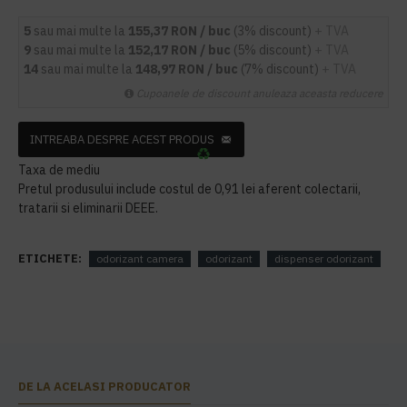
5
sau mai multe la
155,37 RON / buc
(3% discount)
+ TVA
9
sau mai multe la
152,17 RON / buc
(5% discount)
+ TVA
14
sau mai multe la
148,97 RON / buc
(7% discount)
+ TVA
Cupoanele de discount anuleaza aceasta reducere
INTREABA DESPRE ACEST PRODUS
Taxa de mediu
Pretul produsului include costul de 0,91 lei aferent colectarii,
tratarii si eliminarii DEEE.
ETICHETE:
odorizant camera
odorizant
dispenser odorizant
DE LA ACELASI PRODUCATOR