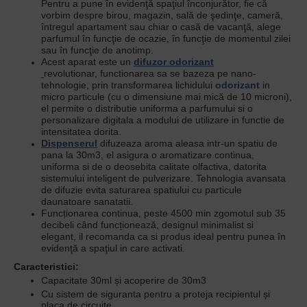
Pentru a pune în evidenţă spaţiul în­conjurător, fie că
vorbim despre birou, magazin, sală de şedinţe, cameră,
întregul apartament sau chiar o casă de vacanţă, alege
parfumul în funcţie de ocazie, în funcţie de momentul zilei
sau în funcţie de anotimp.
Acest aparat este un
difuzor odorizant
revolutionar,
functionarea sa
se bazeza pe nano-
tehnologie, prin transformarea lichidului
odorizant
in
micro particule (
cu o dimensiune
mai mică de 10 microni),
el
permite o distributie uniforma a parfumului si o
personalizare digitala a modului de utilizare in functie de
intensitatea dorita.
Dispenserul
difuzeaza aroma aleasa intr-un spatiu de
pana la
30m3, el a
sigura o aromatizare continua,
uniforma si de o deosebita calitate olfactiva, datorita
sistemului inteligent de pulverizare.
Tehnologia avansata
de difuzie evita saturarea spatiului cu particule
daunatoare sanatatii.
Funcționarea continua, peste 4500 min zgomotul sub 35
decibeli când
funcționează, designul minimalist si
elegant,
il recomanda ca si produs ideal pentru
punea în
evidenţă a spaţiul in care activati.
Caracteristici:
Capacitate 30ml și acoperire de 30m3
Cu sistem de siguranta pentru a proteja recipientul și
placa de circuite