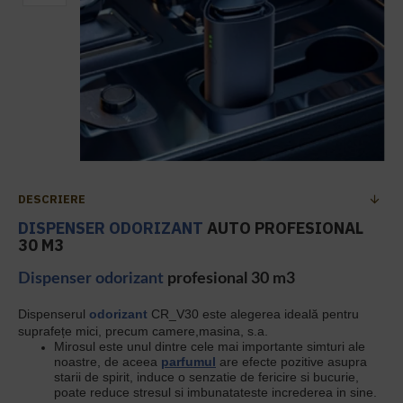
DESCRIERE
DISPENSER ODORIZANT
AUTO PROFESIONAL
30 M3
Dispenser odorizant
profesional 30 m3
Dispenserul
odorizant
CR_V30 este alegerea ideală pentru
suprafețe mici, precum camere,masina, s.a.
Mirosul este unul dintre cele mai importante simturi ale
noastre, de aceea
parfumul
are efecte pozitive asupra
starii de spirit, induce o senzatie de fericire si bucurie,
poate reduce stresul si imbunatateste increderea in sine.