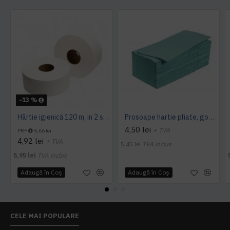
-13 %
Hârtie igienică 120 m, in 2 straturi, extra albă, Mini Jumbo, AQAS
Prosoape hartie pliate, gofrate, verzi, 25 x 23 cm, V fold, 1 strat, AQAS, 250 buc/pachet
4,50 lei
+ TVA
PRP
5,66 lei
4,92 lei
+ TVA
5,45 lei
TVA inclus
5,95 lei
TVA inclus
Adaugă în Coş
Adaugă în Coş
CELE MAI POPULARE