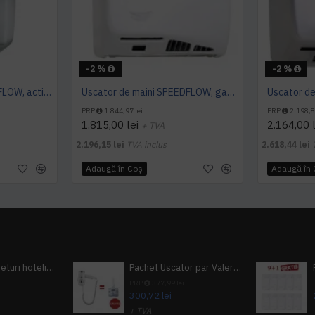
-2 %
-2 %
Uscator de maini MACHFLOW, actionare cu senzor, gama ECO, Mediclinics
Uscator de maini SPEEDFLOW, gama ECO, actionare cu senzor, Mediclinics
PRP
1.844,97 lei
PRP
2.198,8
1.815,00 lei
2.164,00 l
+ TVA
2.196,15 lei
TVA inclus
2.618,44 lei
Adaugă în Coş
Adaugă în
Pachet 100 seturi hoteliere, set dentar, set barbierit, casca de dus, pila unghii, set cusut
Pachet Uscator par Valera Action Super Plus + GRATUIT Sampon si gel de dus Tork
i
PRP
377,99 lei
300,72 lei
+ TVA