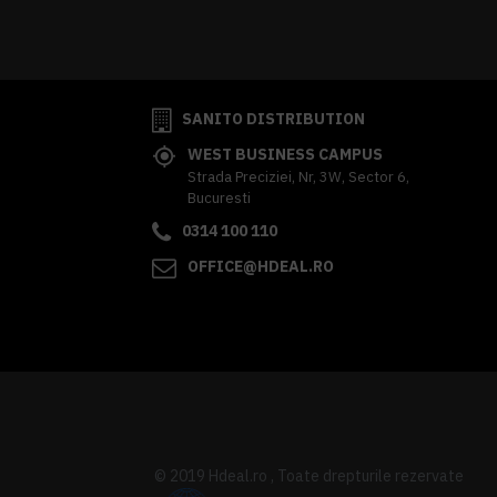
341,62 lei
TVA inclus
SANITO DISTRIBUTION
WEST BUSINESS CAMPUS
Strada Preciziei, Nr, 3W, Sector 6,
Bucuresti
0314 100 110
OFFICE@HDEAL.RO
© 2019 Hdeal.ro , Toate drepturile rezervate