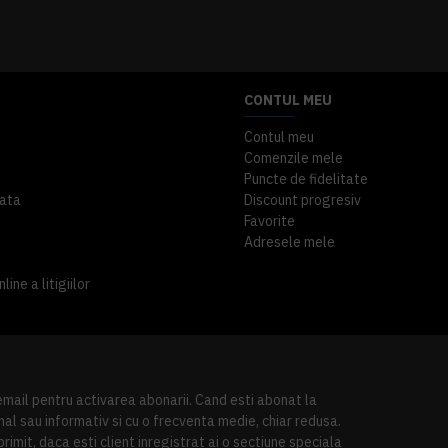
A inclus
363,87 lei
TVA inclus
CONTUL MEU
Contul meu
Comenzile mele
Puncte de fidelitate
ata
Discount progresiv
Favorite
Adresele mele
ine a litigiilor
 email pentru activarea abonarii. Cand esti abonat la
al sau informativ si cu o frecventa medie, chiar redusa.
imit, daca esti client inregistrat ai o sectiune speciala