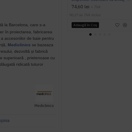
74,60 lei
+ TVA
90,27 lei
TVA inclus
tă la Barcelona
, care s-a
Adaugă în Coş
er în proiectarea, fabricarea
 a accesoriilor de baie pentru
nță,
Mediclinics
se bazeaza
esului, dezvoltă și fabrică
ate superioară
, prietenoase cu
dăugată ridicată tuturor
Mediclinics
opinia