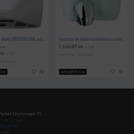
Uscator de maini SPEEDFLOW, actionare cu senzor, Mediclinics
Uscator de maini actionare cu senzor, SANIFLOW Mediclinics, alb
1.650,87 lei
+ TVA
8 lei
ei
+ TVA
1.997,55 lei
TVA inclus
TVA inclus
 Coş
Adaugă în Coş
Pachet 10 prosoape 70 x 140cm 9 + 1 gratuit
PRP
313,70 lei
282,33 lei
+ TVA