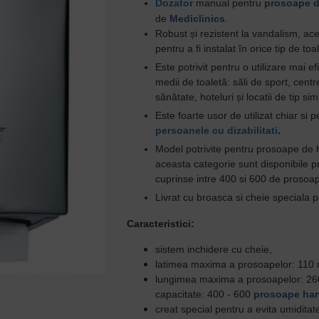
Dozator
manual pentru
prosoape d
de
Mediclinics
.
Robust și rezistent la vandalism, ace
pentru a fi instalat în orice tip de toa
Este potrivit pentru
o utilizare mai efi
medii de toaletă: săli de sport, centr
sănătate, hoteluri și locatii de tip simi
Este foarte usor de utilizat chiar si p
persoanele cu dizabilitati
.
Model potrivite pentru prosoape de hâ
aceasta categorie sunt disponibile p
cuprinse intre 400 si 600 de prosoa
Livrat cu broasca si cheie speciala 
Caracteristici:
sistem inchidere cu cheie,
latimea maxima
a prosoapelor: 110
lungimea maxima a prosoapelor: 2
capacitate: 400 - 600
prosoape har
creat special pentru a evita umiditat