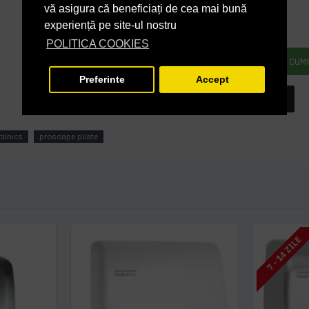
498,00 lei
+ TVA
vă asigura că beneficiați de cea mai bună
experiență pe site-ul nostru
602,58 lei
TVA inclus
POLITICA COOKIES
ADAUGĂ ÎN COŞ
CUM
Preferinte
Accept
INTREABA DESPRE ACEST PRODUS
linics
prosoape pliate
7 - 14 ZILE