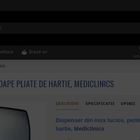
delitate
Brand-uri
031
ics
OAPE PLIATE DE HARTIE, MEDICLINICS
DESCRIERE
SPECIFICATII
OPINII
Dispenser din inox lucios, pent
hartie,
Mediclinics