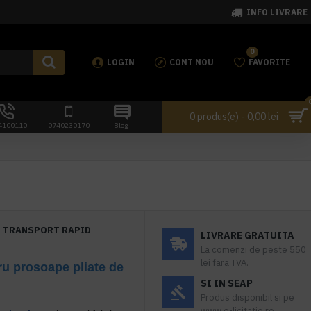
INFO LIVRARE
0
LOGIN
CONT NOU
FAVORITE
0 produs(e) - 0,00 lei
4100110
0740230170
Blog
TRANSPORT RAPID
LIVRARE GRATUITA
La comenzi de peste 550
lei fara TVA.
ru prosoape pliate de
SI IN SEAP
Produs disponibil si pe
www.e-licitatie.ro