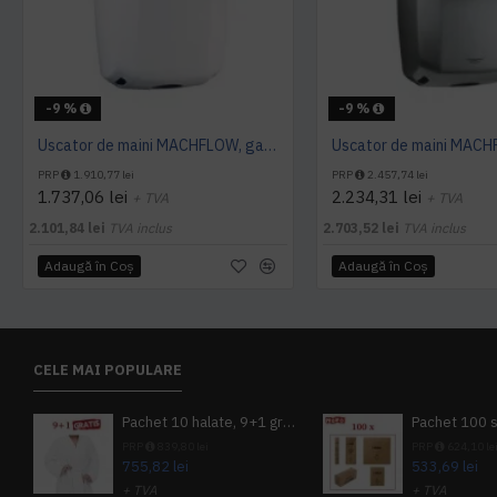
-9 %
-9 %
Uscator de maini MACHFLOW, gama Eco, actionare cu senzor, Mediclinics
PRP
1.910,77 lei
PRP
2.457,74 lei
1.737,06 lei
2.234,31 lei
+ TVA
+ TVA
2.101,84 lei
TVA inclus
2.703,52 lei
TVA inclus
Adaugă în Coş
Adaugă în Coş
CELE MAI POPULARE
Pachet 10 halate, 9+1 gratuit
PRP
839,80 lei
PRP
624,10 le
755,82 lei
533,69 lei
+ TVA
+ TVA