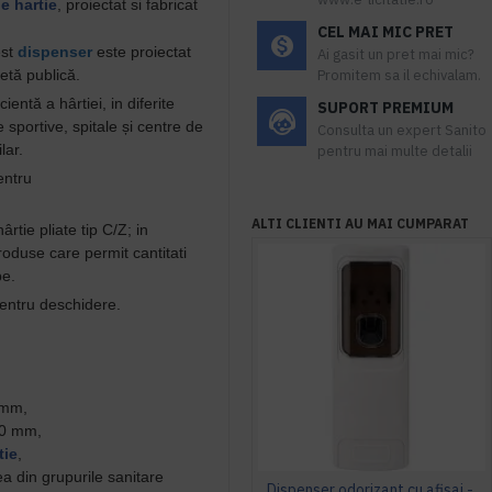
e hartie
, proiectat si fabricat
CEL MAI MIC PRET
st
dispenser
e
ste proiectat
Ai gasit un pret mai mic?
letă publică.
Promitem sa il echivalam.
cientă a hârtiei, in diferite
SUPORT PREMIUM
e sportive, spitale și centre de
Consulta un expert Sanito
lar.
pentru mai multe detalii
entru
ALTI CLIENTI AU MAI CUMPARAT
rtie pliate tip C/Z;
in
roduse care permit cantitati
pe.
pentru deschidere.
 mm,
60 mm,
tie
,
ea din grupurile sanitare
Dispenser odorizant cu afisaj - alb AQAS