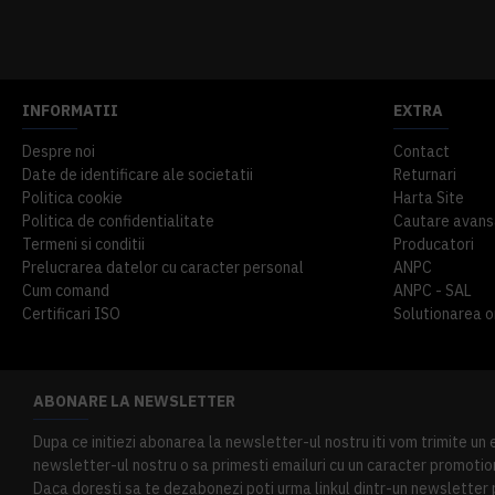
914,54 lei
TVA inclus
645,76 lei
TV
INFORMATII
EXTRA
Despre noi
Contact
Date de identificare ale societatii
Returnari
Politica cookie
Harta Site
Politica de confidentialitate
Cautare avans
Termeni si conditii
Producatori
Prelucrarea datelor cu caracter personal
ANPC
Cum comand
ANPC - SAL
Certificari ISO
Solutionarea onl
ABONARE LA NEWSLETTER
Dupa ce initiezi abonarea la newsletter-ul nostru iti vom trimite un
newsletter-ul nostru o sa primesti emailuri cu un caracter promotion
Daca doresti sa te dezabonezi poti urma linkul dintr-un newsletter pr