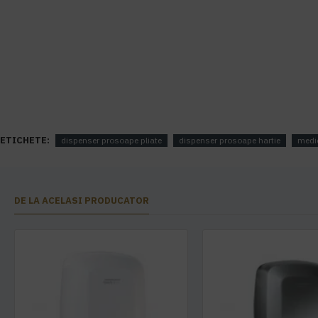
ETICHETE:
dispenser prosoape pliate
dispenser prosoape hartie
medic
DE LA ACELASI PRODUCATOR