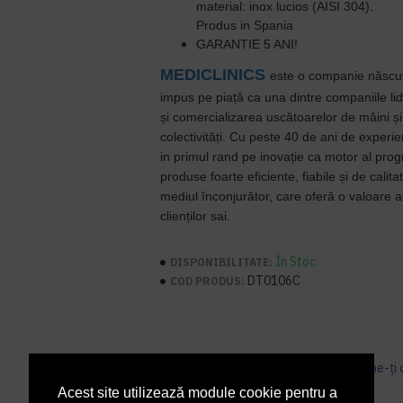
material: inox lucios (AISI 304).
Produs in Spania
GARANTIE 5 ANI!
MEDICLINICS
este o companie născu
impus pe piață ca una dintre companiile lid
și comercializarea uscătoarelor de mâini și
colectivități.
Cu
peste 40 de ani de experie
in primul rand pe inovație ca motor al progr
produse foarte
eficiente, fiabile și de calit
mediul înconjurător, care oferă o valoare a
clienților sai.
În Stoc
DISPONIBILITATE:
DT0106C
COD PRODUS:
Bazată pe 3 note.
-
Spune-ţi 
Acest site utilizează module cookie pentru a