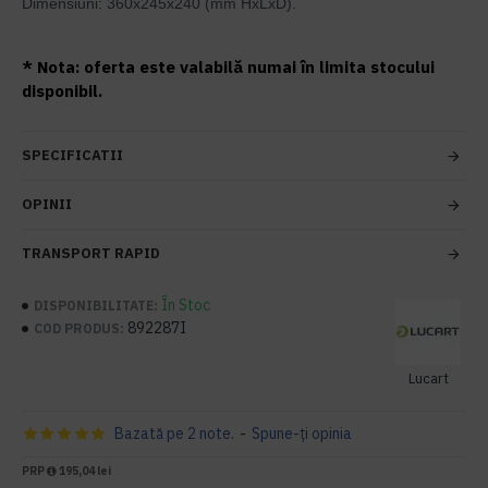
Dimensiuni: 360x245x240 (mm HxLxD).
* Nota: oferta este valabilă numai în limita stocului
disponibil.
SPECIFICATII
OPINII
TRANSPORT RAPID
În Stoc
DISPONIBILITATE:
892287I
COD PRODUS:
Lucart
Bazată pe 2 note.
-
Spune-ţi opinia
PRP
195,04 lei