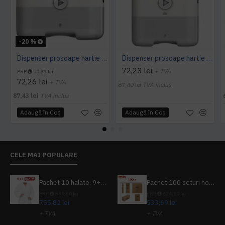
-20 %
Dispenser prosoape hartie mini Tork, V Fold, alb, capacitate 300 servetele
Dispenser prosoape hartie mare Tork, alb, V Fold, capacitate 500 servetele
72,23 lei
+ TVA
PRP
90,33 lei
72,26 lei
+ TVA
87,40 lei
TVA inclus
87,43 lei
TVA inclus
Adaugă în Coş
Adaugă în Coş
CELE MAI POPULARE
Pachet 10 halate, 9+1 gratuit
Pachet 100 seturi hoteliere, set dentar, set barbierit, casca de dus, pila unghii, set cusut
PRP
839,80 lei
PRP
624,10 lei
755,82 lei
533,69 lei
+ TVA
+ TVA
914,54 lei
TVA inclus
645,76 lei
TVA inclus