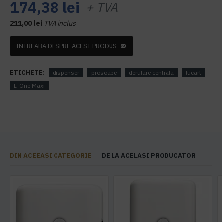
174,38 lei
+ TVA
211,00 lei
TVA inclus
INTREABA DESPRE ACEST PRODUS
ETICHETE:
dispenser
prosoape
derulare centrala
lucart
L-One Maxi
DIN ACEEASI CATEGORIE
DE LA ACELASI PRODUCATOR