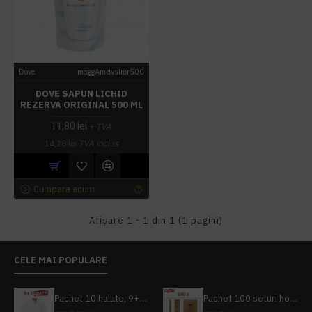
Dove
maggAmdvslror500
DOVE SAPUN LICHID
REZERVA ORIGINAL 500 ML
11,80 lei
+ TVA
14,28 lei
TVA inclus
Cumpara acum
Afişare 1 - 1 din 1 (1 pagini)
CELE MAI POPULARE
Pachet 10 halate, 9+1 gratuit
Pachet 100 seturi hoteliere, set dentar, set barbierit, casca de dus, pila unghii, set cusut