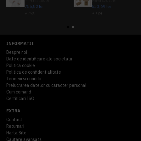
PRP
839,80 lei
PRP
624,10 lei
755,82 lei
533,69 lei
+ TVA
+ TVA
914,54 lei
TVA inclus
645,76 lei
TVA inclus
INFORMATII
Despre noi
Date de identificare ale societatii
Politica cookie
Politica de confidentialitate
Termeni si conditii
Prelucrarea datelor cu caracter personal
Cum comand
Certificari ISO
EXTRA
Contact
Returnari
Harta Site
Cautare avansata