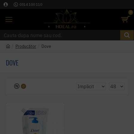
0314 100 110
0
Producător
Dove
DOVE
0