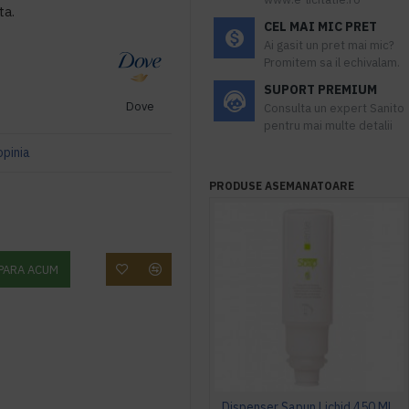
ta.
CEL MAI MIC PRET
Ai gasit un pret mai mic?
Promitem sa il echivalam.
SUPORT PREMIUM
Dove
Consulta un expert Sanito
pentru mai multe detalii
opinia
PRODUSE ASEMANATOARE
PARA ACUM
Dispenser Sapun Lichid 450 Ml - Sense