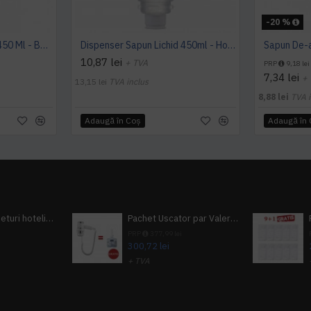
-20 %
Dispenser Sapun Lichid 450 Ml - Botanika
Dispenser Sapun Lichid 450ml - Holiday Care
10,87 lei
+ TVA
PRP
9,18 lei
7,34 lei
+
13,15 lei
TVA inclus
8,88 lei
TVA i
Adaugă în Coş
Adaugă în
Pachet 100 seturi hoteliere, set dentar, set barbierit, casca de dus, pila unghii, set cusut
Pachet Uscator par Valera Action Super Plus + GRATUIT Sampon si gel de dus Tork
i
PRP
377,99 lei
300,72 lei
+ TVA
A inclus
363,87 lei
TVA inclus