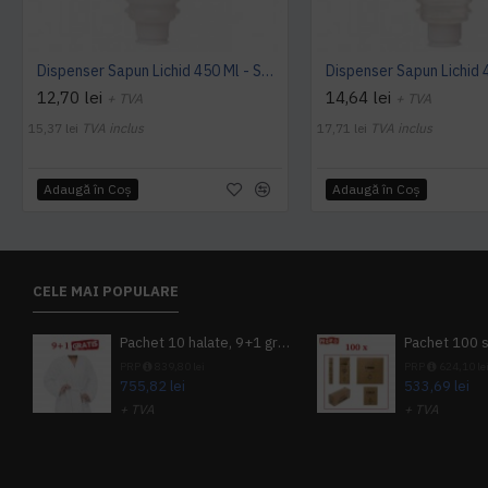
Dispenser Sapun Lichid 450 Ml - Sense
12,70 lei
14,64 lei
+ TVA
+ TVA
15,37 lei
TVA inclus
17,71 lei
TVA inclus
Adaugă în Coş
Adaugă în Coş
CELE MAI POPULARE
Pachet 10 halate, 9+1 gratuit
PRP
839,80 lei
PRP
624,10 le
755,82 lei
533,69 lei
+ TVA
+ TVA
914,54 lei
TVA inclus
645,76 lei
TV