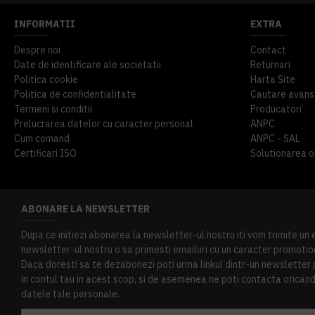
INFORMATII
EXTRA
Despre noi
Contact
Date de identificare ale societatii
Returnari
Politica cookie
Harta Site
Politica de confidentialitate
Cautare avans
Termeni si conditii
Producatori
Prelucrarea datelor cu caracter personal
ANPC
Cum comand
ANPC - SAL
Certificari ISO
Solutionarea onl
ABONARE LA NEWSLETTER
Dupa ce initiezi abonarea la newsletter-ul nostru iti vom trimite un
newsletter-ul nostru o sa primesti emailuri cu un caracter promotion
Daca doresti sa te dezabonezi poti urma linkul dintr-un newsletter pr
in contul tau in acest scop, si de asemenea ne poti contacta oricand 
datele tale personale.