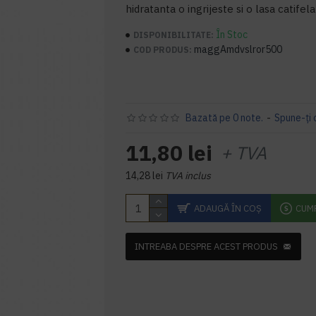
hidratanta o ingrijeste si o lasa catifela
În Stoc
DISPONIBILITATE:
maggAmdvslror500
COD PRODUS:
Bazată pe 0 note.
-
Spune-ţi 
11,80 lei
+ TVA
14,28 lei
TVA inclus
ADAUGĂ ÎN COŞ
CUM
INTREABA DESPRE ACEST PRODUS