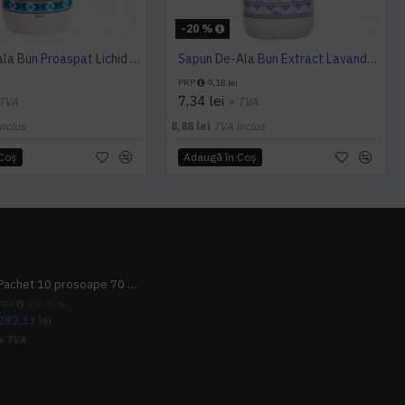
-20 %
Sapun De-ala Bun Proaspat Lichid 500ml
Sapun De-Ala Bun Extract Lavanda- Lichid 500ml
PRP
9,18 lei
7,34 lei
 TVA
+ TVA
nclus
8,88 lei
TVA inclus
 Coş
Adaugă în Coş
Pachet 10 prosoape 70 x 140cm 9 + 1 gratuit
PRP
313,70 lei
282,33 lei
+ TVA
341,62 lei
TVA inclus