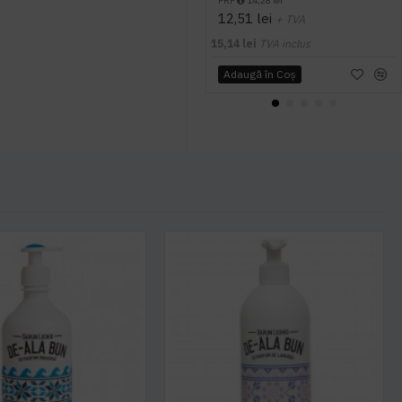
PRP
14,28 lei
12,51 lei
+ TVA
15,14 lei
TVA inclus
Adaugă în Coş