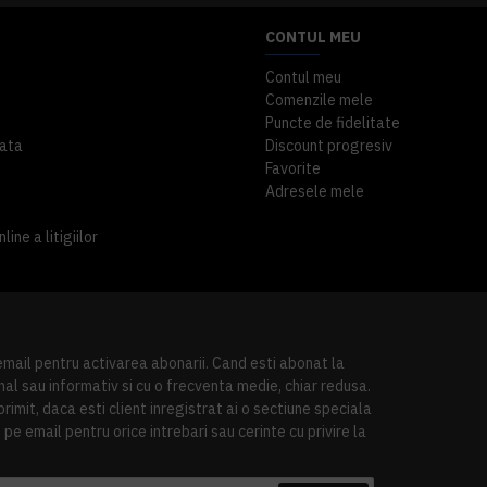
CONTUL MEU
Contul meu
Comenzile mele
Puncte de fidelitate
ata
Discount progresiv
Favorite
Adresele mele
ine a litigiilor
 email pentru activarea abonarii. Cand esti abonat la
al sau informativ si cu o frecventa medie, chiar redusa.
imit, daca esti client inregistrat ai o sectiune speciala
pe email pentru orice intrebari sau cerinte cu privire la