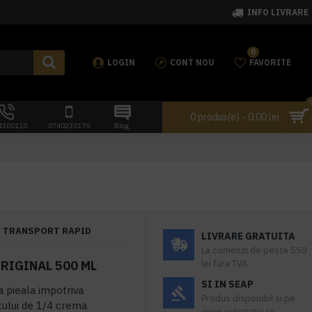
INFO LIVRARE
0
LOGIN
CONT NOU
FAVORITE
0 produs(e) - 0,00 lei
4100110
0740230170
Blog
TRANSPORT RAPID
LIVRARE GRATUITA
La comenzi de peste 550
RIGINAL 500 ML
lei fara TVA.
SI IN SEAP
a pieala impotriva
Produs disponibil si pe
utului de 1/4 crema
www.e-licitatie.ro