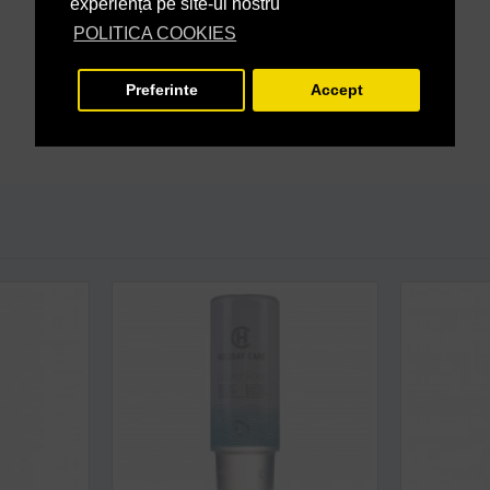
experiență pe site-ul nostru
POLITICA COOKIES
Preferinte
Accept