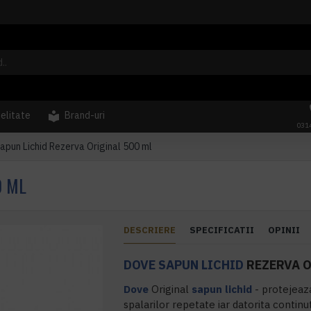
delitate
Brand-uri
031
pun Lichid Rezerva Original 500 ml
0 ML
DESCRIERE
SPECIFICATII
OPINII
DOVE
SAPUN LICHID
REZERVA O
Dove
Original
sapun lichid
- protejeaz
spalarilor repetate iar datorita contin