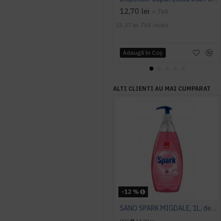
12,70 lei
+ TVA
15,37 lei
TVA inclus
Adaugă în Coş
ALTI CLIENTI AU MAI CUMPARAT
-12 %
SANO SPARK MIGDALE, 1L, detergent vase