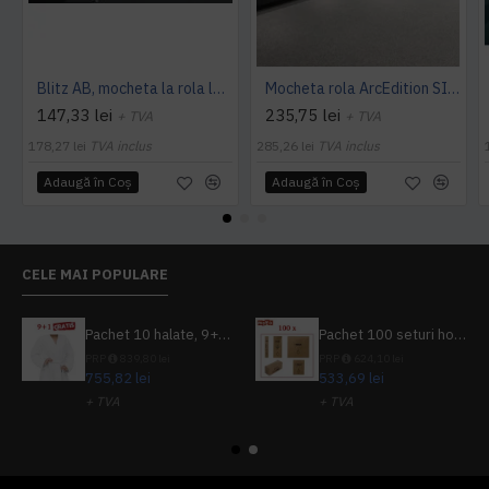
Blitz AB, mocheta la rola latime 4 m, Balta Industries
Mocheta rola ArcEdition SIRIOUS AB
147,33 lei
235,75 lei
+ TVA
+ TVA
178,27 lei
TVA inclus
285,26 lei
TVA inclus
Adaugă în Coş
Adaugă în Coş
CELE MAI POPULARE
Pachet 10 halate, 9+1 gratuit
Pachet 100 seturi hoteliere, set dentar, set barbierit, casca de dus, pila unghii, set cusut
PRP
839,80 lei
PRP
624,10 lei
755,82 lei
533,69 lei
+ TVA
+ TVA
914,54 lei
TVA inclus
645,76 lei
TVA inclus