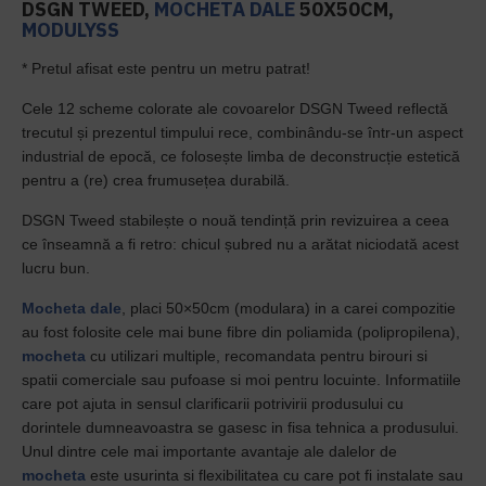
DSGN TWEED,
MOCHETA DALE
50X50CM,
MODULYSS
* Pretul afisat este pentru un metru patrat!
Cele 12 scheme colorate ale covoarelor DSGN Tweed reflectă
trecutul și prezentul timpului rece, combinându-se într-un aspect
industrial de epocă, ce folosește limba de deconstrucție estetică
pentru a (re) crea frumusețea durabilă.
DSGN Tweed stabilește o nouă tendință prin revizuirea a ceea
ce înseamnă a fi retro: chicul șubred nu a arătat niciodată acest
lucru bun.
Mocheta dale
, placi 50×50cm (modulara) in a carei compozitie
au fost folosite cele mai bune fibre din poliamida (polipropilena),
mocheta
cu utilizari multiple, recomandata pentru birouri si
spatii comerciale sau pufoase si moi pentru locuinte. Informatiile
care pot ajuta in sensul clarificarii potrivirii produsului cu
dorintele dumneavoastra se gasesc in fisa tehnica a produsului.
Unul dintre cele mai importante avantaje ale dalelor de
mocheta
este usurinta si flexibilitatea cu care pot fi instalate sau