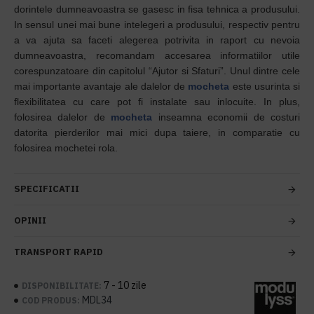
dorintele dumneavoastra se gasesc in fisa tehnica a produsului.
In sensul unei mai bune intelegeri a produsului, respectiv pentru
a va ajuta sa faceti alegerea potrivita in raport cu nevoia
dumneavoastra, recomandam accesarea informatiilor utile
corespunzatoare din capitolul “Ajutor si Sfaturi”. Unul dintre cele
mai importante avantaje ale dalelor de
mocheta
este usurinta si
flexibilitatea cu care pot fi instalate sau inlocuite. In plus,
folosirea dalelor de
mocheta
inseamna economii de costuri
datorita pierderilor mai mici dupa taiere, in comparatie cu
folosirea mochetei rola.
SPECIFICATII
OPINII
TRANSPORT RAPID
7 - 10 zile
DISPONIBILITATE:
MDL34
COD PRODUS: