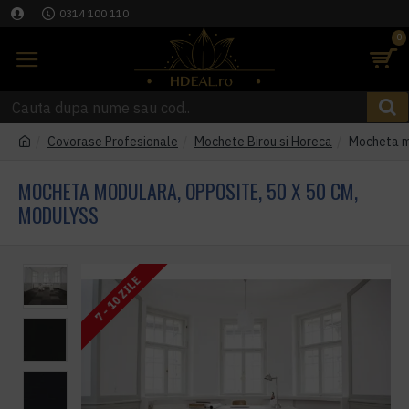
0314 100 110
0
Covorase Profesionale
Mochete Birou si Horeca
Mocheta m
MOCHETA MODULARA, OPPOSITE, 50 X 50 CM,
MODULYSS
7 - 10 ZILE