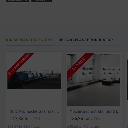
DIN ACEEASI CATEGORIE
DE LA ACELASI PRODUCATOR
2 - 3 SAPTAMANI
5 - 7 ZILE
Blitz AB, mocheta la rola latime 4 m, Balta Industries
Mocheta rola ArcEdition SIRIOUS AB
147,33 lei
235,75 lei
+ TVA
+ TVA
178,27 lei
TVA inclus
285,26 lei
TVA inclus