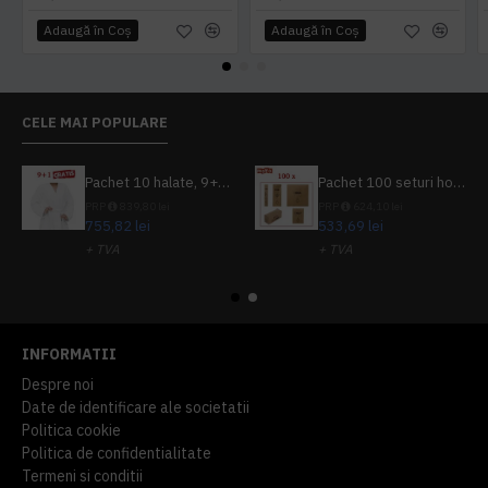
Adaugă în Coş
Adaugă în Coş
CELE MAI POPULARE
Pachet 10 halate, 9+1 gratuit
Pachet 100 seturi hoteliere, set dentar, set barbierit, casca de dus, pila unghii, set cusut
PRP
839,80 lei
PRP
624,10 lei
755,82 lei
533,69 lei
+ TVA
+ TVA
914,54 lei
TVA inclus
645,76 lei
TVA inclus
INFORMATII
Despre noi
Date de identificare ale societatii
Politica cookie
Politica de confidentialitate
Termeni si conditii