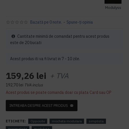
Modulyss
Bazată pe 0 note.
-
Spune-ţi opinia
Cantitate minimă de comandat pentru acest produs
este de 20 bucati
Acest produs iti va fi livrat in 7 - 10 zile.
159,26 lei
+ TVA
192,70 lei
TVA inclus
Acest produs se poate comanda doar cu plata Card sau OP
INTREABA DESPRE ACEST PRODUS
ETICHETE:
Opposite
mocheta modulara
simplista
minimalista
modulyss