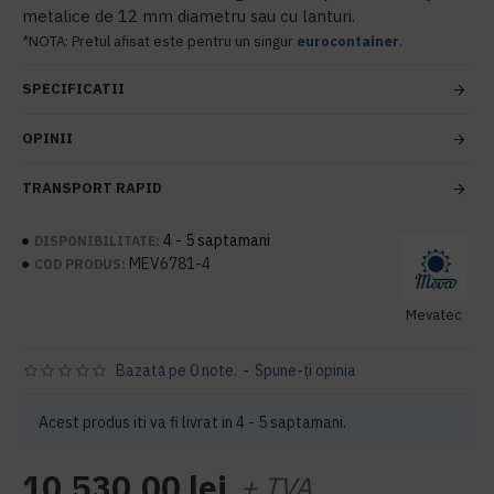
metalice de 12 mm diametru sau cu lanturi.
*NOTA: Pretul afisat este pentru un singur
eurocontainer
.
SPECIFICATII
OPINII
TRANSPORT RAPID
4 - 5 saptamani
DISPONIBILITATE:
MEV6781-4
COD PRODUS:
Mevatec
Bazată pe 0 note.
-
Spune-ţi opinia
Acest produs iti va fi livrat in 4 - 5 saptamani.
10.530,00 lei
+ TVA