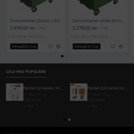
Eurocontainer plastic, 1100 L, verde, capac rotund - Transport Inclus
Eurocontainer verde din material plastic, cu capac plat, SULO, 1100 l - Transport Inclus
1.990,00 lei
1.278,00 lei
+ TVA
+ TVA
2.407,90 lei
TVA inclus
1.546,38 lei
TVA inclus
Adaugă în Coş
Adaugă în Coş
CELE MAI POPULARE
Pachet 10 halate, 9+1 gratuit
Pachet 100 seturi hoteliere, set dentar, set barbierit, casca de dus, pila unghii, set cusut
PRP
839,80 lei
PRP
624,10 lei
755,82 lei
533,69 lei
+ TVA
+ TVA
914,54 lei
TVA inclus
645,76 lei
TVA inclus