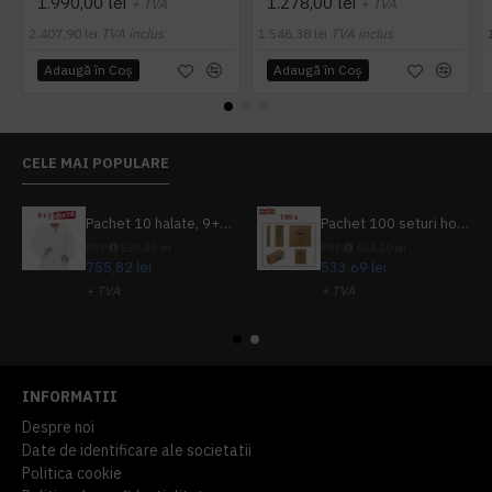
1.990,00 lei
1.278,00 lei
+ TVA
+ TVA
2.407,90 lei
TVA inclus
1.546,38 lei
TVA inclus
Adaugă în Coş
Adaugă în Coş
CELE MAI POPULARE
Pachet 10 halate, 9+1 gratuit
Pachet 100 seturi hoteliere, set dentar, set barbierit, casca de dus, pila unghii, set cusut
PRP
839,80 lei
PRP
624,10 lei
755,82 lei
533,69 lei
+ TVA
+ TVA
914,54 lei
TVA inclus
645,76 lei
TVA inclus
INFORMATII
Despre noi
Date de identificare ale societatii
Politica cookie