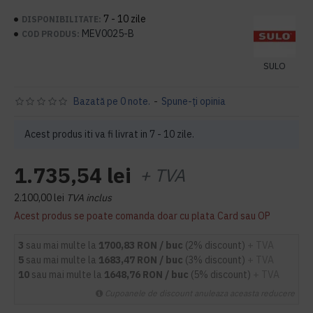
7 - 10 zile
DISPONIBILITATE:
MEV0025-B
COD PRODUS:
SULO
Bazată pe 0 note.
-
Spune-ţi opinia
Acest produs iti va fi livrat in 7 - 10 zile.
1.735,54 lei
+ TVA
2.100,00 lei
TVA inclus
Acest produs se poate comanda doar cu plata Card sau OP
3
sau mai multe la
1700,83 RON / buc
(2% discount)
+ TVA
5
sau mai multe la
1683,47 RON / buc
(3% discount)
+ TVA
10
sau mai multe la
1648,76 RON / buc
(5% discount)
+ TVA
Cupoanele de discount anuleaza aceasta reducere