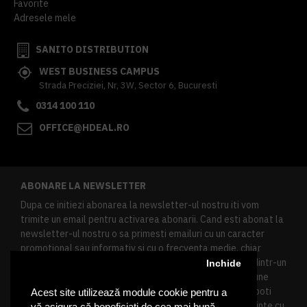
Favorite
Adresele mele
SANITO DISTRIBUTION
WEST BUSINESS CAMPUS
Strada Preciziei, Nr, 3W, Sector 6, Bucuresti
0314 100 110
OFFICE@HDEAL.RO
ABONARE LA NEWSLETTER
Dupa ce initiezi abonarea la newsletter-ul nostru iti vom
trimite un email pentru activarea abonarii. Cand esti abonat la
newsletter-ul nostru o sa primesti emailuri cu un caracter
promotional sau informativ si cu o frecventa medie, chiar
redusa. Daca doresti sa te dezabonezi poti urma linkul dintr-un
Inchide
newsletter primit, daca esti client inregistrat ai o sectiune
speciala in contul tau in acest scop, si de asemenea ne poti
Acest site utilizează module cookie pentru a
contacta oricand pe email pentru orice intrebari sau cerinte cu
vă asigura că beneficiați de cea mai bună