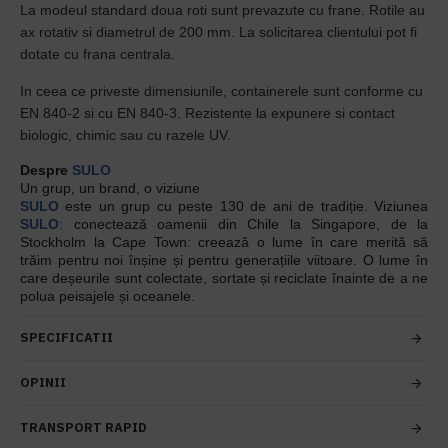
La modeul standard doua roti sunt prevazute cu frane. Rotile au
ax rotativ si diametrul de 200 mm. La solicitarea clientului pot fi
dotate cu frana centrala.
In ceea ce priveste dimensiunile, containerele sunt conforme cu
EN 840-2 si cu EN 840-3. Rezistente la expunere si contact
biologic, chimic sau cu razele UV.
Despre
SULO
Un grup, un brand, o viziune
SULO
este un grup cu peste 130 de ani de tradiție. Viziunea
SULO
: conectează oamenii din Chile la Singapore, de la
Stockholm la Cape Town: creează o lume în care merită să
trăim pentru noi înșine și pentru generațiile viitoare. O lume în
care deșeurile sunt colectate, sortate și reciclate înainte de a ne
polua peisajele și oceanele.
SPECIFICATII
OPINII
TRANSPORT RAPID