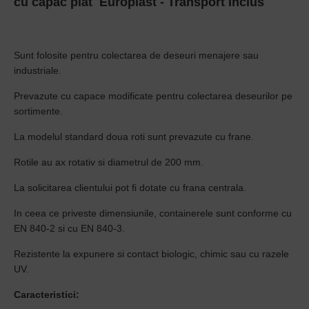
cu capac plat
Europlast
- Transport Inclus
Sunt folosite pentru colectarea de deseuri menajere sau
industriale.
Prevazute cu capace modificate pentru colectarea deseurilor pe
sortimente.
La modelul standard doua roti sunt prevazute cu frane.
Rotile au ax rotativ si diametrul de 200 mm.
La solicitarea clientului pot fi dotate cu frana centrala.
In ceea ce priveste dimensiunile, containerele sunt conforme cu
EN 840-2 si cu EN 840-3.
Rezistente la expunere si contact biologic, chimic sau cu razele
UV.
Caracteristici: