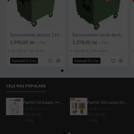
Eurocontainer plastic, 1100 L, verde, capac rotund - Transport Inclus
Eurocontainer verde din material plastic, cu capac plat, SULO, 1100 l - Transport Inclus
1.990,00 lei
1.278,00 lei
+ TVA
+ TVA
2.407,90 lei
TVA inclus
1.546,38 lei
TVA inclus
Adaugă în Coş
Adaugă în Coş
CELE MAI POPULARE
Pachet 10 halate, 9+1 gratuit
Pachet 100 seturi hoteliere, set dentar, set barbierit, casca de dus, pila unghii, set cusut
PRP
839,80 lei
PRP
624,10 lei
755,82 lei
533,69 lei
+ TVA
+ TVA
914,54 lei
TVA inclus
645,76 lei
TVA inclus