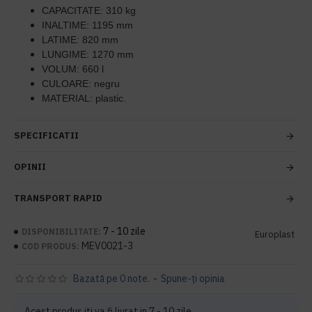
CAPACITATE: 310 kg
INALTIME: 1195 mm
LATIME: 820 mm
LUNGIME: 1270 mm
VOLUM: 660 l
CULOARE: negru
MATERIAL: plastic.
SPECIFICATII
OPINII
TRANSPORT RAPID
7 - 10 zile
DISPONIBILITATE:
Europlast
MEV0021-3
COD PRODUS:
Bazată pe 0 note.
-
Spune-ţi opinia
Acest produs iti va fi livrat in 7 - 10 zile.