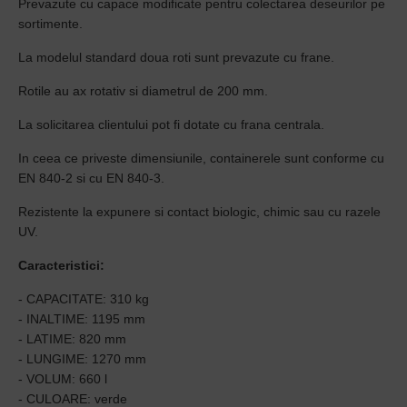
Prevazute cu capace modificate pentru colectarea deseurilor pe
sortimente.
La modelul standard doua roti sunt prevazute cu frane.
Rotile au ax rotativ si diametrul de 200 mm.
La solicitarea clientului pot fi dotate cu frana centrala.
In ceea ce priveste dimensiunile, containerele sunt conforme cu
EN 840-2 si cu EN 840-3.
Rezistente la expunere si contact biologic, chimic sau cu razele
UV.
Caracteristici:
- CAPACITATE: 310 kg
- INALTIME: 1195 mm
- LATIME: 820 mm
- LUNGIME: 1270 mm
- VOLUM: 660 l
- CULOARE: verde