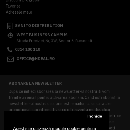
Favorite
Adresele mele
SANITO DISTRIBUTION
WEST BUSINESS CAMPUS
Strada Preciziei, Nr, 3W, Sector 6, Bucuresti
0314 100 110
OFFICE@HDEAL.RO
ABONARE LA NEWSLETTER
Dupa ce initiezi abonarea la newsletter-ul nostru iti vom
trimite un email pentru activarea abonarii. Cand esti abonat la
newsletter-ul nostru o sa primesti emailuri cu un caracter
promotional sau informativ si cu o frecventa medie, chiar
redusa. Daca doresti sa te dezabonezi poti urma linkul dintr-un
Inchide
newsletter primit, daca esti client inregistrat ai o sectiune
speciala in contul tau in acest scop, si de asemenea ne poti
Acest site utilizează module cookie pentru a