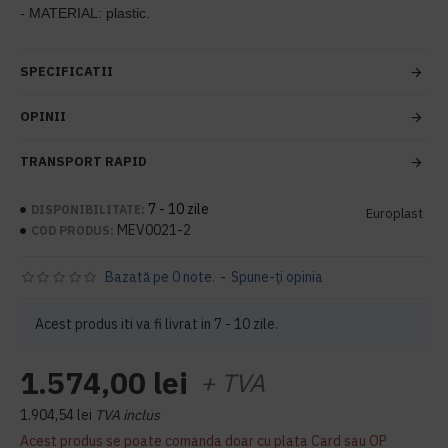
- MATERIAL: plastic.
SPECIFICATII
OPINII
TRANSPORT RAPID
7 - 10 zile
DISPONIBILITATE:
Europlast
MEV0021-2
COD PRODUS:
Bazată pe 0 note.
-
Spune-ţi opinia
Acest produs iti va fi livrat in 7 - 10 zile.
1.574,00 lei
+ TVA
1.904,54 lei
TVA inclus
Acest produs se poate comanda doar cu plata Card sau OP