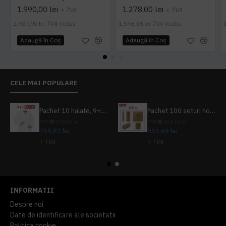
1.990,00 lei
1.278,00 lei
+ TVA
+ TVA
2.407,90 lei
TVA inclus
1.546,38 lei
TVA inclus
Adaugă în Coş
Adaugă în Coş
CELE MAI POPULARE
Pachet 10 halate, 9+1 gratuit
Pachet 100 seturi hoteliere, set dentar, set barbierit, casca de dus, pila unghii, set cusut
PRP
839,80 lei
PRP
624,10 lei
755,82 lei
533,69 lei
+ TVA
+ TVA
914,54 lei
TVA inclus
645,76 lei
TVA inclus
INFORMATII
Despre noi
Date de identificare ale societatii
Politica cookie