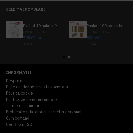
CELE MAI POPULARE
Pachet 10 halate, 9+1 gratuit
Pachet 100 seturi hoteliere, set dentar, set barbierit, casca de dus, pila unghii, set cusut
PRP
839,80 lei
PRP
624,10 lei
755,82 lei
533,69 lei
+ TVA
+ TVA
914,54 lei
TVA inclus
645,76 lei
TVA inclus
INFORMATII
Despre noi
Date de identificare ale societatii
Politica cookie
Politica de confidentialitate
Termeni si conditii
Prelucrarea datelor cu caracter personal
Cum comand
Certificari ISO