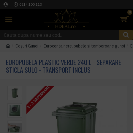
0314 100 110
0
Coşuri Gunoi
Eurocontainere, pubele si tomberoane gunoi
E
EUROPUBELA PLASTIC VERDE 240 L - SEPARARE
STICLA SULO - TRANSPORT INCLUS
2 - 3 SAPTAMANI