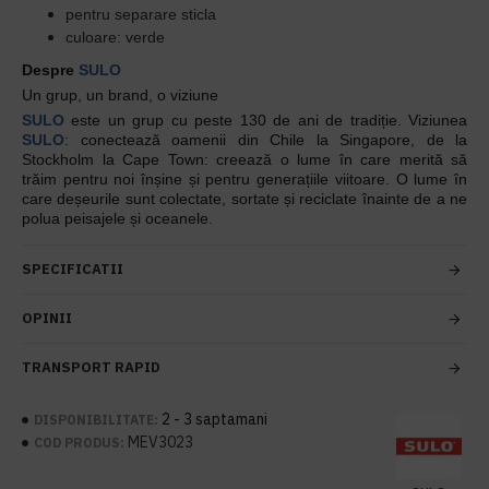
pentru separare sticla
culoare: verde
Despre
SULO
Un grup, un brand, o viziune
SULO
este un grup cu peste 130 de ani de tradiție. Viziunea
SULO
: conectează oamenii din Chile la Singapore, de la
Stockholm la Cape Town: creează o lume în care merită să
trăim pentru noi înșine și pentru generațiile viitoare. O lume în
care deșeurile sunt colectate, sortate și reciclate înainte de a ne
polua peisajele și oceanele.
SPECIFICATII
OPINII
TRANSPORT RAPID
2 - 3 saptamani
DISPONIBILITATE:
MEV3023
COD PRODUS: