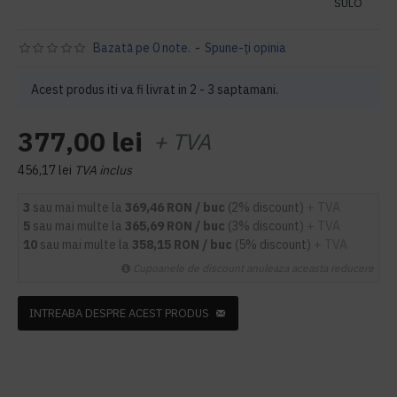
SULO
Bazată pe 0 note.
-
Spune-ţi opinia
Acest produs iti va fi livrat in 2 - 3 saptamani.
377,00 lei
+ TVA
456,17 lei
TVA inclus
3
sau mai multe la
369,46 RON / buc
(2% discount)
+ TVA
5
sau mai multe la
365,69 RON / buc
(3% discount)
+ TVA
10
sau mai multe la
358,15 RON / buc
(5% discount)
+ TVA
Cupoanele de discount anuleaza aceasta reducere
INTREABA DESPRE ACEST PRODUS