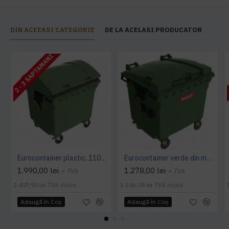
DIN ACEEASI CATEGORIE
DE LA ACELASI PRODUCATOR
2 - 3 SAPTAMANI
Eurocontainer plastic, 1100 L, verde, capac rotund - Transport Inclus
Eurocontainer verde din material plastic, cu capac plat, SULO, 1100 l - Transport Inclus
1.990,00 lei
1.278,00 lei
+ TVA
+ TVA
2.407,90 lei
TVA inclus
1.546,38 lei
TVA inclus
Adaugă în Coş
Adaugă în Coş