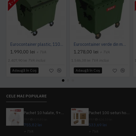
Eurocontainer plastic, 1100 L, verde, capac rotund - Transport Inclus
Eurocontainer verde din material plastic, cu capac plat, SULO, 1100 l - Transport Inclus
1.990,00 lei
1.278,00 lei
+ TVA
+ TVA
2.407,90 lei
TVA inclus
1.546,38 lei
TVA inclus
Adaugă în Coş
Adaugă în Coş
CELE MAI POPULARE
Pachet 10 halate, 9+1 gratuit
Pachet 100 seturi hoteliere, set dentar, set barbierit, casca de dus, pila unghii, set cusut
PRP
839,80 lei
PRP
624,10 lei
755,82 lei
533,69 lei
+ TVA
+ TVA