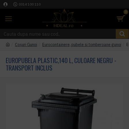
0314 100 110
0
Coşuri Gunoi
Eurocontainere, pubele si tomberoane gunoi
E
EUROPUBELA PLASTIC,140 L, CULOARE NEGRU -
TRANSPORT INCLUS