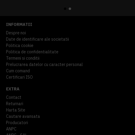
914,54 lei
TVA inclus
645,76 lei
TVA inclus
INFORMATII
Despre noi
Date de identificare ale societatii
Politica cookie
Politica de confidentialitate
Termeni si conditii
Prelucrarea datelor cu caracter personal
Cum comand
Certificari ISO
EXTRA
Contact
Returnari
Harta Site
Cautare avansata
Producatori
ANPC