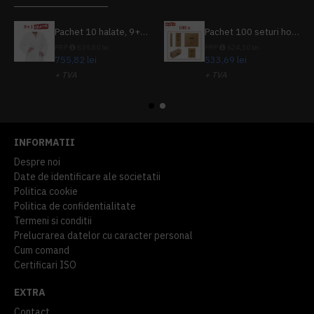
Pachet 10 halate, 9+1 gratuit
Pachet 100 seturi hoteliere, set dentar, set barbierit, casca de dus, pila unghii, set cusut
PRP
839,80 lei
PRP
624,10 lei
755,82 lei
533,69 lei
+ TVA
+ TVA
914,54 lei
TVA inclus
645,76 lei
TVA inclus
INFORMATII
Despre noi
Date de identificare ale societatii
Politica cookie
Politica de confidentialitate
Termeni si conditii
Prelucrarea datelor cu caracter personal
Cum comand
Certificari ISO
EXTRA
Contact