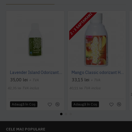
2 - 3 SAPTAMANI
Lavender Island Odorizant Maxi 243ml Hygiene4You
Mango Classic odorizant Hygiene 4 You
35,00 lei
33,15 lei
+ TVA
+ TVA
42,35 lei
TVA inclus
40,11 lei
TVA inclus
Adaugă în Coş
Adaugă în Coş
CELE MAI POPULARE