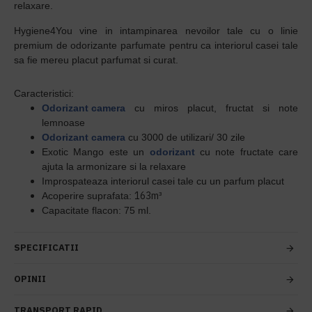
relaxare.
Hygiene4You
vine in intampinarea nevoilor tale cu o linie
premium de odorizante parfumate pentru ca interiorul casei tale
sa fie mereu placut parfumat si curat.
Caracteristici:
Odorizant camera
cu miros placut, fructat si note
lemnoase
Odorizant camera
cu 3000 de utilizari/ 30 zile
Exotic Mango este un
odorizant
cu note fructate care
ajuta la armonizare si la relaxare
Improspateaza interiorul casei tale cu un parfum placut
163m³
Acoperire suprafata:
Capacitate flacon: 75 ml.
SPECIFICATII
OPINII
TRANSPORT RAPID