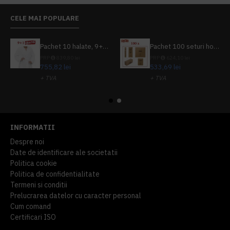
CELE MAI POPULARE
Pachet 10 halate, 9+1 gratuit
Pachet 100 seturi hoteliere, set dentar, set barbierit, casca de dus, pila unghii, set cusut
PRP
839,80 lei
PRP
624,10 lei
755,82 lei
533,69 lei
+ TVA
+ TVA
914,54 lei
TVA inclus
645,76 lei
TVA inclus
INFORMATII
Despre noi
Date de identificare ale societatii
Politica cookie
Politica de confidentialitate
Termeni si conditii
Prelucrarea datelor cu caracter personal
Cum comand
Certificari ISO