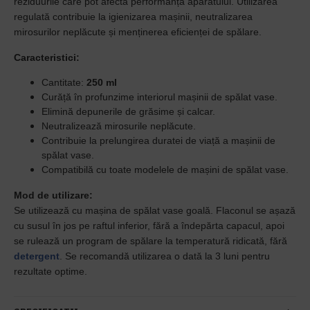
reziduurile care pot afecta performanța aparatului. Utilizarea
regulată contribuie la igienizarea mașinii, neutralizarea
mirosurilor neplăcute și menținerea eficienței de spălare.
Caracteristici:
Cantitate:
250 ml
Curăță în profunzime interiorul mașinii de spălat vase.
Elimină depunerile de grăsime și calcar.
Neutralizează mirosurile neplăcute.
Contribuie la prelungirea duratei de viață a mașinii de
spălat vase.
Compatibilă cu toate modelele de mașini de spălat vase.
Mod de utilizare:
Se utilizează cu mașina de spălat vase goală. Flaconul se așază
cu susul în jos pe raftul inferior, fără a îndepărta capacul, apoi
se rulează un program de spălare la temperatură ridicată, fără
detergent
. Se recomandă utilizarea o dată la 3 luni pentru
rezultate optime.