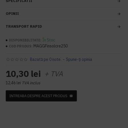
SPECIFICATII
OPINII
TRANSPORT RAPID
În Stoc
DISPONIBILITATE:
MAGGFinsolcre250
COD PRODUS:
Bazată pe 0 note.
-
Spune-ţi opinia
10,30 lei
+ TVA
12,46 lei
TVA inclus
INTREABA DESPRE ACEST PRODUS