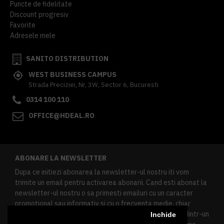
Puncte de fidelitate
Discount progresiv
Favorite
Adresele mele
SANITO DISTRIBUTION
WEST BUSINESS CAMPUS
Strada Preciziei, Nr, 3W, Sector 6, Bucuresti
0314 100 110
OFFICE@HDEAL.RO
ABONARE LA NEWSLETTER
Dupa ce initiezi abonarea la newsletter-ul nostru iti vom
trimite un email pentru activarea abonarii. Cand esti abonat la
newsletter-ul nostru o sa primesti emailuri cu un caracter
promotional sau informativ si cu o frecventa medie, chiar
redusa. Daca doresti sa te dezabonezi poti urma linkul dintr-un
Inchide