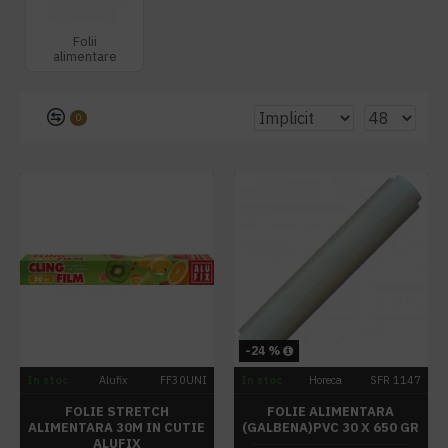
Folii
alimentare
0
-24 %
In stoc
Alufix
FF30UNI
In stoc
Horeca
SFR 1147
FOLIE STRETCH
FOLIE ALIMENTARA
ALIMENTARA 30M IN CUTIE
(GALBENA)PVC 30 X 650 GR
ALUFIX