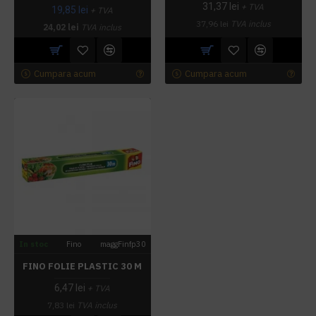
31,37 lei
+ TVA
19,85 lei
+ TVA
37,96 lei
TVA inclus
24,02 lei
TVA inclus
Cumpara acum
Cumpara acum
In stoc
Fino
maggFinfp30
FINO FOLIE PLASTIC 30 M
6,47 lei
+ TVA
7,83 lei
TVA inclus