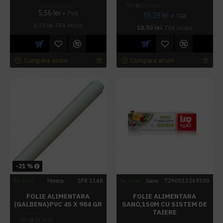
PRP
20,16 lei
5,56 lei
+ TVA
15,29 lei
+ TVA
6,73 lei
TVA inclus
18,50 lei
TVA inclus
Cumpara acum
Cumpara acum
-21 %
In stoc
Horeca
SFR 1148
In stoc
Sano
7290013269300
FOLIE ALIMENTARA
FOLIE ALIMENTARA
(GALBENA)PVC 45 X 984 GR
SANO,150M CU SISTEM DE
TAIERE
PRP
25,06 lei