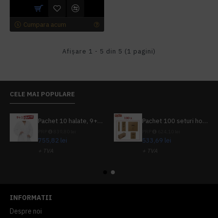
Cumpara acum
Afişare 1 - 5 din 5 (1 pagini)
CELE MAI POPULARE
Pachet 10 halate, 9+1 gratuit
Pachet 100 seturi hoteliere, set dentar, set barbierit, casca de dus, pila unghii, set cusut
PRP
839,80 lei
PRP
624,10 lei
755,82 lei
533,69 lei
+ TVA
+ TVA
914,54 lei
TVA inclus
645,76 lei
TVA inclus
INFORMATII
Despre noi