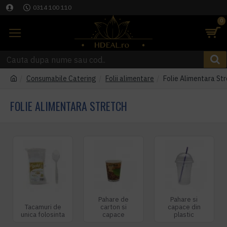
0314 100 110
0
Consumabile Catering
Folii alimentare
Folie Alimentara St
FOLIE ALIMENTARA STRETCH
Pahare de
Pahare si
Tacamuri de
carton si
capace din
unica folosinta
capace
plastic