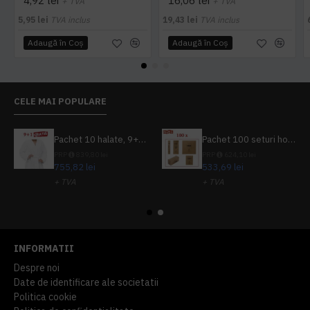
4,92 lei
16,06 lei
+ TVA
+ TVA
5,95 lei
TVA inclus
19,43 lei
TVA inclus
Adaugă în Coş
Adaugă în Coş
CELE MAI POPULARE
Pachet 10 halate, 9+1 gratuit
Pachet 100 seturi hoteliere, set dentar, set barbierit, casca de dus, pila unghii, set cusut
PRP
839,80 lei
PRP
624,10 lei
755,82 lei
533,69 lei
+ TVA
+ TVA
914,54 lei
TVA inclus
645,76 lei
TVA inclus
INFORMATII
Despre noi
Date de identificare ale societatii
Politica cookie