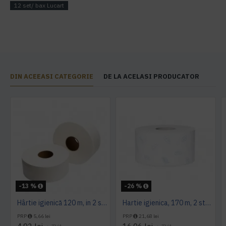
12 set/ bax Lucart
DIN ACEEASI CATEGORIE
DE LA ACELASI PRODUCATOR
-13 %
-26 %
Hârtie igienică 120 m, in 2 straturi, extra albă, Mini Jumbo, AQAS
Hartie igienica, 170 m, 2 straturi, Tork
PRP
5,66 lei
PRP
21,68 lei