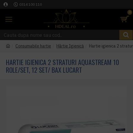
0314 100 110
0
Consumabile hartie
Hârtie Igienică
Hartie igienica 2 stratu
HARTIE IGIENICA 2 STRATURI AQUASTREAM 10
ROLE/SET, 12 SET/ BAX LUCART