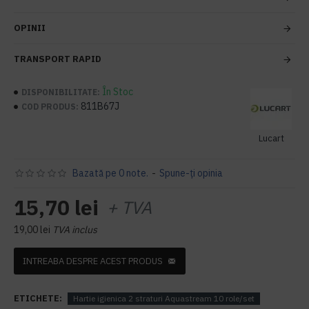
OPINII
TRANSPORT RAPID
În Stoc
DISPONIBILITATE:
811B67J
COD PRODUS:
Lucart
Bazată pe 0 note.
-
Spune-ţi opinia
15,70 lei
+ TVA
19,00 lei
TVA inclus
INTREABA DESPRE ACEST PRODUS
ETICHETE:
Hartie igienica 2 straturi Aquastream 10 role/set