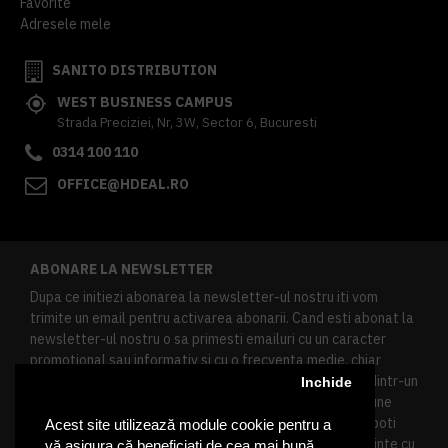
Favorite
Adresele mele
SANITO DISTRIBUTION
WEST BUSINESS CAMPUS
Strada Preciziei, Nr, 3W, Sector 6, Bucuresti
0314 100 110
OFFICE@HDEAL.RO
ABONARE LA NEWSLETTER
Dupa ce initiezi abonarea la newsletter-ul nostru iti vom
trimite un email pentru activarea abonarii. Cand esti abonat la
newsletter-ul nostru o sa primesti emailuri cu un caracter
promotional sau informativ si cu o frecventa medie, chiar
redusa. Daca doresti sa te dezabonezi poti urma linkul dintr-un
Inchide
newsletter primit, daca esti client inregistrat ai o sectiune
speciala in contul tau in acest scop, si de asemenea ne poti
Acest site utilizează module cookie pentru a
contacta oricand pe email pentru orice intrebari sau cerinte cu
vă asigura că beneficiați de cea mai bună