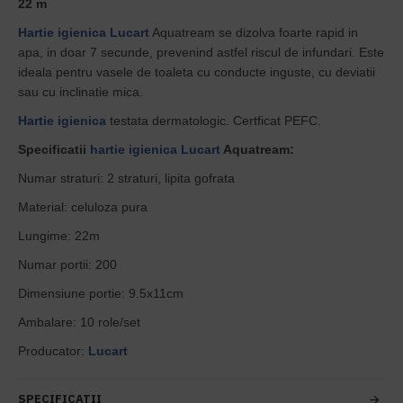
22 m
Hartie igienica
Lucart
Aquatream se dizolva foarte rapid in
apa, in doar 7 secunde, prevenind astfel riscul de infundari. Este
ideala pentru vasele de toaleta cu conducte inguste, cu deviatii
sau cu inclinatie mica.
Hartie igienica
testata dermatologic. Certficat PEFC.
Specificatii
hartie igienica
Lucart
Aquatream:
Numar straturi: 2 straturi, lipita gofrata
Material: celuloza pura
Lungime: 22m
Numar portii: 200
Dimensiune portie: 9.5x11cm
Ambalare: 10 role/set
Producator:
Lucart
SPECIFICATII