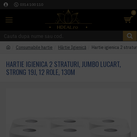
0314 100 110
0
Consumabile hartie
Hârtie Igienică
Hartie igienica 2 stratu
HARTIE IGIENICA 2 STRATURI, JUMBO LUCART,
STRONG 19J, 12 ROLE, 130M