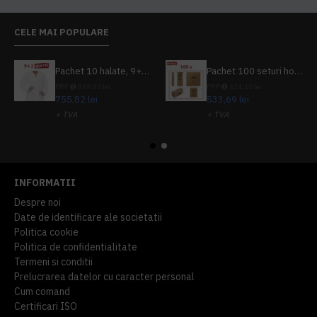
CELE MAI POPULARE
Pachet 10 halate, 9+1 gratuit
Pachet 100 seturi hoteliere, set dentar, set barbierit, casca de dus, pila unghii, set cusut
PRP
839,80 lei
PRP
624,10 lei
755,82 lei
533,69 lei
+ TVA
+ TVA
914,54 lei
TVA inclus
645,76 lei
TVA inclus
INFORMATII
Despre noi
Date de identificare ale societatii
Politica cookie
Politica de confidentialitate
Termeni si conditii
Prelucrarea datelor cu caracter personal
Cum comand
Certificari ISO