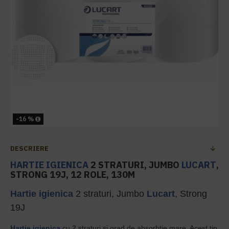
-16 %
DESCRIERE
HARTIE IGIENICA
2 STRATURI, JUMBO
LUCART
,
STRONG 19J, 12 ROLE, 130M
Hartie igienica
2 straturi, Jumbo
Lucart
, Strong
19J
Hartie igienica
cu 2 straturi si grad de absorbtie mare. Acest tip