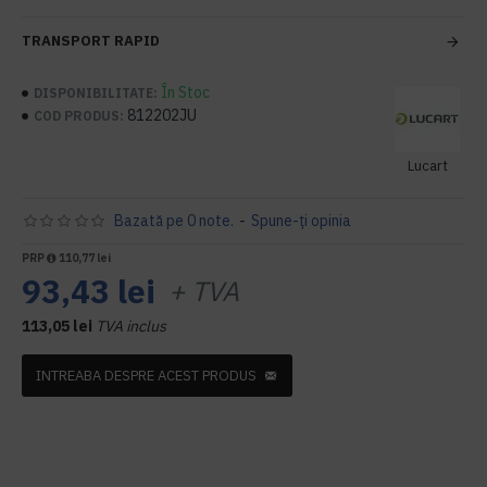
TRANSPORT RAPID
În Stoc
DISPONIBILITATE:
812202JU
COD PRODUS:
Lucart
Bazată pe 0 note.
-
Spune-ţi opinia
PRP
110,77 lei
93,43 lei
+ TVA
113,05 lei
TVA inclus
INTREABA DESPRE ACEST PRODUS