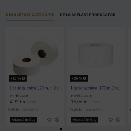
DIN ACEEASI CATEGORIE
DE LA ACELASI PRODUCATOR
-13 %
-26 %
Hârtie igienică 120 m, in 2 straturi, extra albă, Mini Jumbo, AQAS
Hartie igienica, 170 m, 2 straturi, Tork
PRP
5,66 lei
PRP
21,68 lei
4,92 lei
16,06 lei
+ TVA
+ TVA
5,95 lei
TVA inclus
19,43 lei
TVA inclus
Adaugă în Coş
Adaugă în Coş