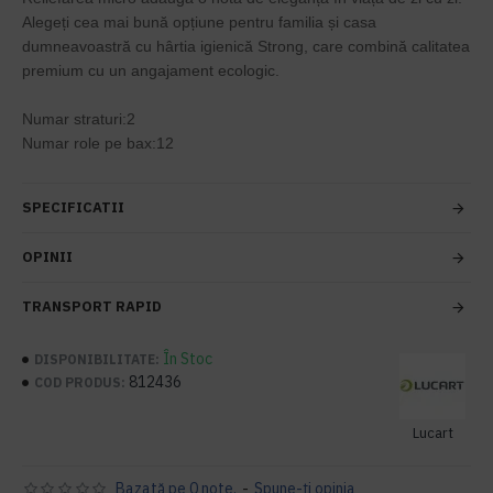
Alegeți cea mai bună opțiune pentru familia și casa
dumneavoastră cu hârtia igienică Strong, care combină calitatea
premium cu un angajament ecologic.
Numar straturi:2
Numar role pe bax:12
SPECIFICATII
OPINII
TRANSPORT RAPID
În Stoc
DISPONIBILITATE:
812436
COD PRODUS:
Lucart
Bazată pe 0 note.
-
Spune-ţi opinia