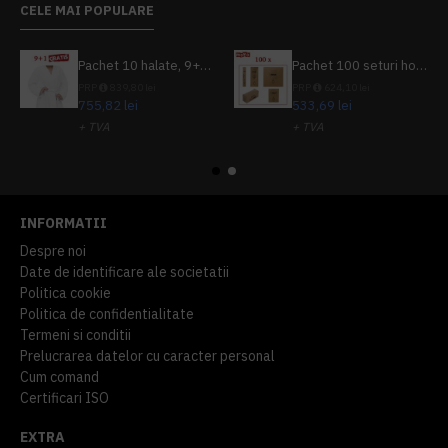
CELE MAI POPULARE
Pachet 10 halate, 9+1 gratuit
Pachet 100 seturi hoteliere, set dentar, set barbierit, casca de dus, pila unghii, set cusut
PRP
839,80 lei
PRP
624,10 lei
755,82 lei
533,69 lei
+ TVA
+ TVA
914,54 lei
TVA inclus
645,76 lei
TVA inclus
INFORMATII
Despre noi
Date de identificare ale societatii
Politica cookie
Politica de confidentialitate
Termeni si conditii
Prelucrarea datelor cu caracter personal
Cum comand
Certificari ISO
EXTRA