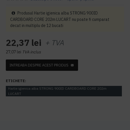
Produsul Hartie igienica alba STRONG 900ID
CARDBOARD CORE 202m LUCART nu poate fi cumparat
decat in multiplu de 12 bucati
22,37 lei
+ TVA
27,07 lei
TVA inclus
INTREABA DESPRE ACEST PRODUS
ETICHETE:
Hartie igienica alba STRONG 900ID CARDBOARD CORE 202m
LUCART