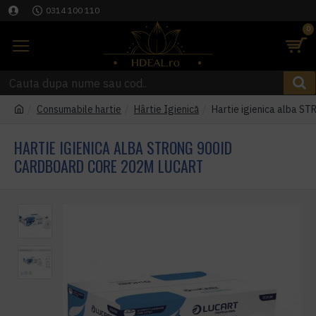
0314 100 110
0
Consumabile hartie
Hârtie Igienică
Hartie igienica alba
HARTIE IGIENICA ALBA STRONG 900ID
CARDBOARD CORE 202M LUCART