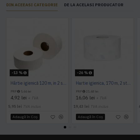
DIN ACEEASI CATEGORIE
DE LA ACELASI PRODUCATOR
-13 %
-26 %
Hârtie igienică 120 m, in 2 straturi, extra albă, Mini Jumbo, AQAS
Hartie igienica, 170 m, 2 straturi, Tork
PRP
5,66 lei
PRP
21,68 lei
4,92 lei
16,06 lei
+ TVA
+ TVA
5,95 lei
TVA inclus
19,43 lei
TVA inclus
Adaugă în Coş
Adaugă în Coş