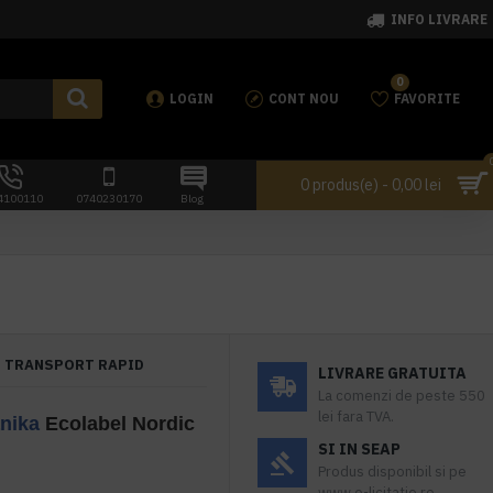
INFO LIVRARE
0
LOGIN
CONT NOU
FAVORITE
0 produs(e) - 0,00 lei
4100110
0740230170
Blog
TRANSPORT RAPID
LIVRARE GRATUITA
La comenzi de peste 550
lei fara TVA.
nika
Ecolabel Nordic
SI IN SEAP
Produs disponibil si pe
www.e-licitatie.ro