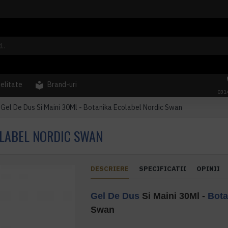
delitate
Brand-uri
031
Gel De Dus Si Maini 30Ml - Botanika Ecolabel Nordic Swan
OLABEL NORDIC SWAN
DESCRIERE
SPECIFICATII
OPINII
Gel De Dus
Si Maini 30Ml -
Bota
Swan