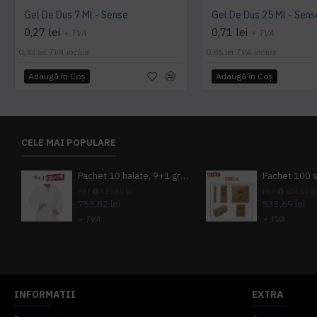
Gel De Dus 7 Ml - Sense
Gel De Dus 25 Ml - Sens
0,27 lei
0,71 lei
+ TVA
+ TVA
0,33 lei
TVA inclus
0,86 lei
TVA inclus
Adaugă în Coş
Adaugă în Coş
CELE MAI POPULARE
Pachet 10 halate, 9+1 gratuit
PRP
839,80 lei
PRP
624,10 le
755,82 lei
533,69 lei
+ TVA
+ TVA
914,54 lei
TVA inclus
645,76 lei
TV
INFORMATII
EXTRA