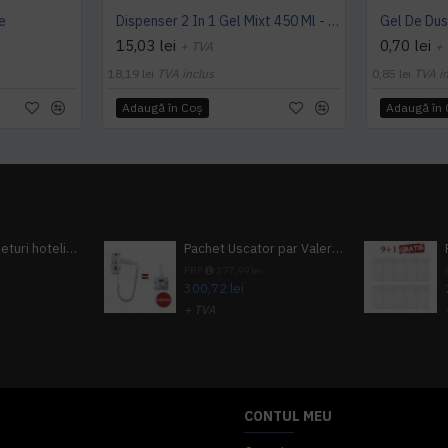
e
Dispenser 2 In 1 Gel Mixt 450 Ml - Botanika
Gel De Dus
15,03 lei
0,70 lei
+ TVA
+
18,19 lei
TVA inclus
0,85 lei
TVA i
Adaugă în Coş
Adaugă în
Pachet 100 seturi hoteliere, set dentar, set barbierit, casca de dus, pila unghii, set cusut
Pachet Uscator par Valera Action Super Plus + GRATUIT Sampon si gel de dus Tork
i
PRP
377,99 lei
300,72 lei
+ TVA
A inclus
363,87 lei
TVA inclus
CONTUL MEU