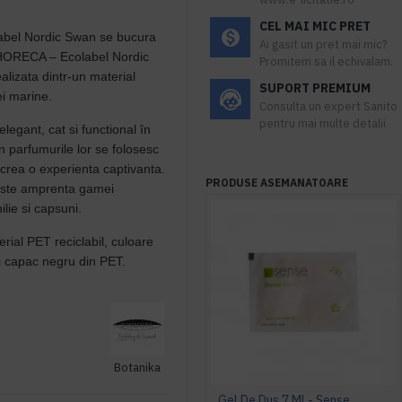
CEL MAI MIC PRET
abel Nordic Swan se bucura
Ai gasit un pret mai mic?
l HORECA – Ecolabel Nordic
Promitem sa il echivalam.
alizata dintr-un material
SUPORT PREMIUM
ei marine.
Consulta un expert Sanito
pentru mai multe detalii
elegant, cat si functional în
In parfumurile lor se folosesc
 crea o experienta captivanta.
PRODUSE ASEMANATOARE
 este amprenta gamei
lie si capsuni.
rial PET reciclabil, culoare
si capac negru din PET.
Botanika
Gel De Dus 7 Ml - Sense