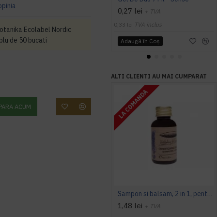
opinia
0,27 lei
+ TVA
0,33 lei
TVA inclus
Botanika Ecolabel Nordic
plu de 50 bucati
Adaugă în Coş
ALTI CLIENTI AU MAI CUMPARAT
LA COMANDA
PARA ACUM
Sampon si balsam, 2 in 1, pentru uz hotelier - Botanika Lavanda, 40 ml
1,48 lei
+ TVA