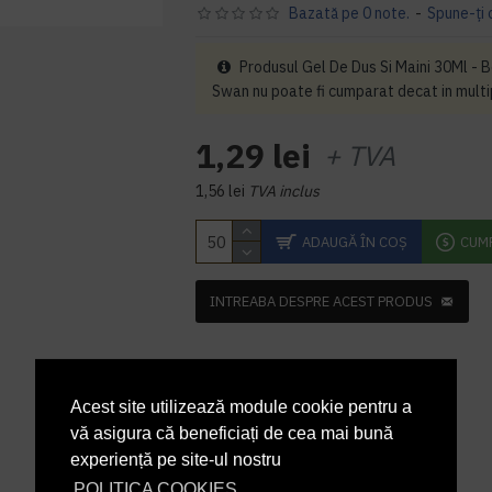
Bazată pe 0 note.
-
Spune-ţi 
Produsul Gel De Dus Si Maini 30Ml - 
Swan nu poate fi cumparat decat in multi
1,29 lei
+ TVA
1,56 lei
TVA inclus
ADAUGĂ ÎN COŞ
CUM
INTREABA DESPRE ACEST PRODUS
Acest site utilizează module cookie pentru a
vă asigura că beneficiați de cea mai bună
experiență pe site-ul nostru
POLITICA COOKIES