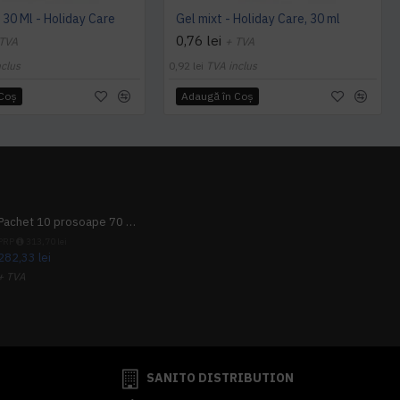
 30 Ml - Holiday Care
Gel mixt - Holiday Care, 30 ml
0,76 lei
 TVA
+ TVA
nclus
0,92 lei
TVA inclus
 Coş
Adaugă în Coş
Pachet 10 prosoape 70 x 140cm 9 + 1 gratuit
PRP
313,70 lei
282,33 lei
+ TVA
341,62 lei
TVA inclus
SANITO DISTRIBUTION