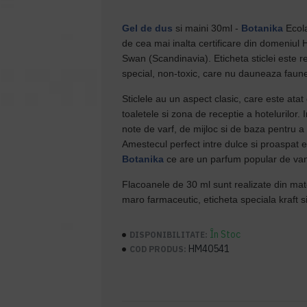
Gel de dus
si maini 30ml -
Botanika
Ecol
de cea mai inalta certificare din domeniu
Swan (Scandinavia). Eticheta sticlei este re
special, non-toxic, care nu dauneaza faun
Sticlele au un aspect clasic, care este atat 
toaletele si zona de receptie a hotelurilor. 
note de varf, de mijloc si de baza pentru a
Amestecul perfect intre dulce si proaspat
Botanika
ce are un parfum popular de vani
Flacoanele de 30 ml sunt realizate din mate
maro farmaceutic, eticheta speciala kraft 
În Stoc
DISPONIBILITATE:
HM40541
COD PRODUS: