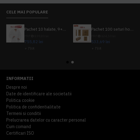
CELE MAI POPULARE
Pachet 10 halate, 9+1 gratuit
Pachet 100 seturi hoteliere, set dentar, set barbierit, casca de dus, pila unghii, set cusut
PRP
839,80 lei
PRP
624,10 lei
755,82 lei
533,69 lei
+ TVA
+ TVA
914,54 lei
TVA inclus
645,76 lei
TVA inclus
INFORMATII
Despre noi
Date de identificare ale societatii
Politica cookie
Politica de confidentialitate
Termeni si conditii
Prelucrarea datelor cu caracter personal
Cum comand
Certificari ISO