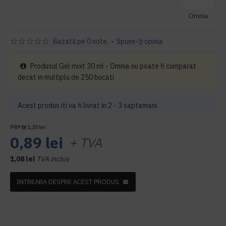
Omnia
Bazată pe 0 note.
-
Spune-ţi opinia
Produsul Gel mixt 30 ml - Omnia nu poate fi cumparat
decat in multiplu de 250 bucati
Acest produs iti va fi livrat in 2 - 3 saptamani.
PRP
1,20 lei
0,89 lei
+ TVA
1,08 lei
TVA inclus
INTREABA DESPRE ACEST PRODUS