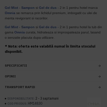
Gel Mixt
-
Sampon
si
Gel de dus
- 2 in 1 pentru hotel marca
Omnia
se remarca prin lichidul premium, imbogatit cu ulei de
menta revigorant si racoritor.
Gel Mixt
-
Sampon
si
Gel de dus
- 2 in 1 pentru hotel la tub din
gama
Omnia
curata, hidrateaza si improspateaza parul, lasand
o senzatie placuta dupa utilizare.
* Nota: oferta este valabilă numai în limita stocului
disponibil.
SPECIFICATII
OPINII
TRANSPORT RAPID
2 - 3 saptamani
DISPONIBILITATE:
HM14830
COD PRODUS: