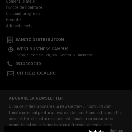
Comenzile mele
Puncte de fidelitate
Discount progresiv
Favorite
Adresele mele
SANITO DISTRIBUTION
WEST BUSINESS CAMPUS
Strada Preciziei, Nr, 3W, Sector 6, Bucuresti
0314 100 110
OFFICE@HDEAL.RO
ABONARE LA NEWSLETTER
Dupa ce initiezi abonarea la newsletter-ul nostru iti vom
trimite un email pentru activarea abonarii. Cand esti abonat la
newsletter-ul nostru o sa primesti emailuri cu un caracter
promotional sau informativ si cu o frecventa medie, chiar
redusa. Daca doresti sa te dezabonezi poti urma linkul dintr-un
Inchide