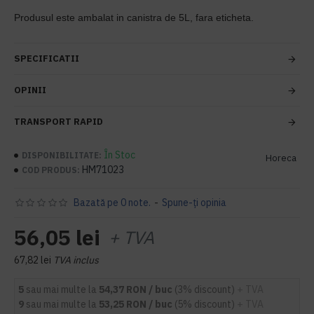
Produsul este ambalat in canistra de 5L, fara eticheta.
SPECIFICATII
OPINII
TRANSPORT RAPID
În Stoc
DISPONIBILITATE:
Horeca
HM71023
COD PRODUS:
Bazată pe 0 note.
-
Spune-ţi opinia
56,05 lei
+ TVA
67,82 lei
TVA inclus
5
sau mai multe la
54,37 RON / buc
(3% discount)
+ TVA
9
sau mai multe la
53,25 RON / buc
(5% discount)
+ TVA