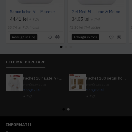
Sapun lichid 5L - Macese
Gel Mixt 5L - Lime & Melon
44,41 lei
34,05 lei
+ TVA
+ TVA
53,74 lei
TVA inclus
41,20 lei
TVA inclus
Adaugă în Coş
Adaugă în Coş
CELE MAI POPULARE
Pachet 10 halate, 9+1 gratuit
Pachet 100 seturi hoteliere, set dentar, set barbierit, casca de dus, pila unghii, set cusut
PRP
839,80 lei
PRP
624,10 lei
755,82 lei
533,69 lei
+ TVA
+ TVA
914,54 lei
TVA inclus
645,76 lei
TVA inclus
INFORMATII