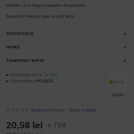
mainilor cu o singura apasare de pompita.
Sapunul Protector este cu acid lactic .
SPECIFICATII
OPINII
TRANSPORT RAPID
În Stoc
DISPONIBILITATE:
HM30834
COD PRODUS:
SENSE
Bazată pe 0 note.
-
Spune-ţi opinia
20,58 lei
+ TVA