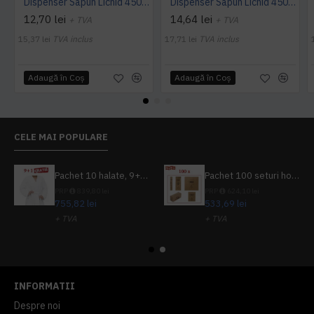
Dispenser Sapun Lichid 450 Ml - Sense
Dispenser Sapun Lichid 450 Ml - Botanika
12,70 lei
14,64 lei
+ TVA
+ TVA
15,37 lei
TVA inclus
17,71 lei
TVA inclus
Adaugă în Coş
Adaugă în Coş
CELE MAI POPULARE
Pachet 10 halate, 9+1 gratuit
Pachet 100 seturi hoteliere, set dentar, set barbierit, casca de dus, pila unghii, set cusut
PRP
839,80 lei
PRP
624,10 lei
755,82 lei
533,69 lei
+ TVA
+ TVA
914,54 lei
TVA inclus
645,76 lei
TVA inclus
INFORMATII
Despre noi