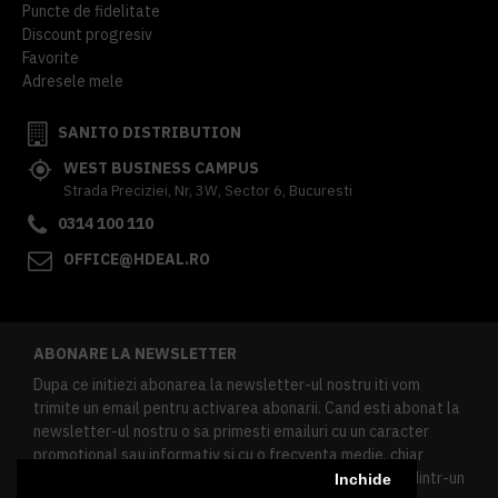
Puncte de fidelitate
Discount progresiv
Favorite
Adresele mele
SANITO DISTRIBUTION
WEST BUSINESS CAMPUS
Strada Preciziei, Nr, 3W, Sector 6, Bucuresti
0314 100 110
OFFICE@HDEAL.RO
ABONARE LA NEWSLETTER
Dupa ce initiezi abonarea la newsletter-ul nostru iti vom
trimite un email pentru activarea abonarii. Cand esti abonat la
newsletter-ul nostru o sa primesti emailuri cu un caracter
promotional sau informativ si cu o frecventa medie, chiar
redusa. Daca doresti sa te dezabonezi poti urma linkul dintr-un
Inchide