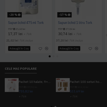
-20 %
-17 %
Sapun lichid 475 ml Tork
Sapun lichid 1 litru Tork
PRP
21,60 lei
PRP
37,06 lei
17,37 lei
30,74 lei
+ TVA
+ TVA
21,02 lei
TVA inclus
37,20 lei
TVA inclus
Adaugă în Coş
Adaugă în Coş
CELE MAI POPULARE
Pachet 10 halate, 9+1 gratuit
Pachet 100 seturi hoteliere, set dentar, set barbierit, casca de dus, pila unghii, set cusut
PRP
839,80 lei
PRP
624,10 lei
755,82 lei
533,69 lei
+ TVA
+ TVA
914,54 lei
TVA inclus
645,76 lei
TVA inclus