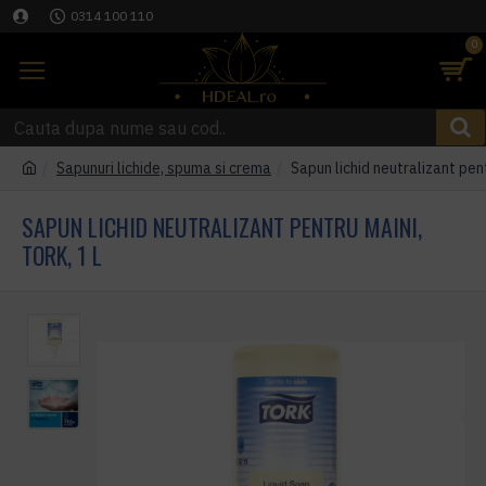
0314 100 110
0
Sapunuri lichide, spuma si crema
Sapun lichid neutralizant pent
SAPUN LICHID NEUTRALIZANT PENTRU MAINI,
TORK, 1 L