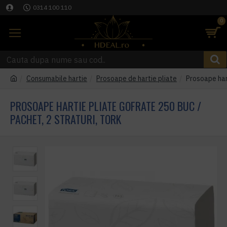
0314 100 110
0
Consumabile hartie
Prosoape de hartie pliate
Prosoape hart
PROSOAPE HARTIE PLIATE GOFRATE 250 BUC /
PACHET, 2 STRATURI, TORK