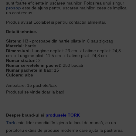
sunt foarte eficiente in uscarea mainilor. Folosirea unui singur
prosop
este de ajuns pentru uscarea mainilor, ceea ce implica
un cost redus.
Produs avizat Ecolabel si pentru contactul alimentar.
Detalii tehnice:
Sistem:
H3 - prosoape din hartie pliate in C sau zig-zag
Material:
hartie
Dimensiuni:
Lungime nepliat: 23 cm. x Latime nepliat: 24,8
cm. x Lungime pliat: 11,5 cm. x Latime pliat: 24,8 cm.
Numar straturi:
2
Numar servetele in pachet:
250 bucati
Numar pachete in bax:
15
Culoare:
albe
Ambalare: 15 pachete/bax
Produsul se vinde doar la bax!
Despre brand-ul si
produsele TORK
Tork
este lider mondial în igiena la locul de muncă, cu un
portofoliu extins de produse moderne care ajută la păstrarea