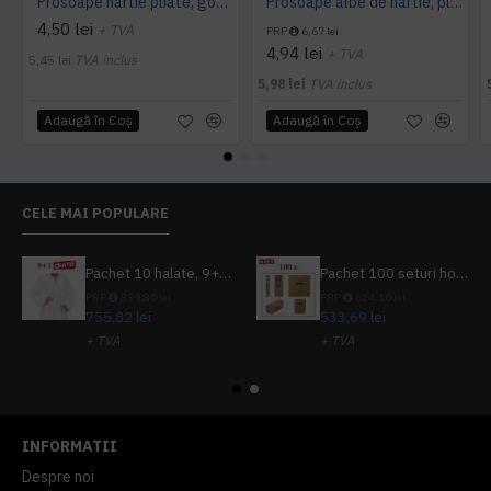
Prosoape hartie pliate, gofrate, verzi, 25 x 23 cm, V fold, 1 strat, AQAS, 250 buc/pachet
Prosoape albe de hartie, pliate V fold, 25 x 23 cm, in 2 straturi, 160 buc/pachet, 20 pac/bax, AQAS
4,50 lei
+ TVA
PRP
6,67 lei
4,94 lei
+ TVA
5,45 lei
TVA inclus
5,98 lei
TVA inclus
Adaugă în Coş
Adaugă în Coş
CELE MAI POPULARE
Pachet 10 halate, 9+1 gratuit
Pachet 100 seturi hoteliere, set dentar, set barbierit, casca de dus, pila unghii, set cusut
PRP
839,80 lei
PRP
624,10 lei
755,82 lei
533,69 lei
+ TVA
+ TVA
914,54 lei
TVA inclus
645,76 lei
TVA inclus
INFORMATII
Despre noi