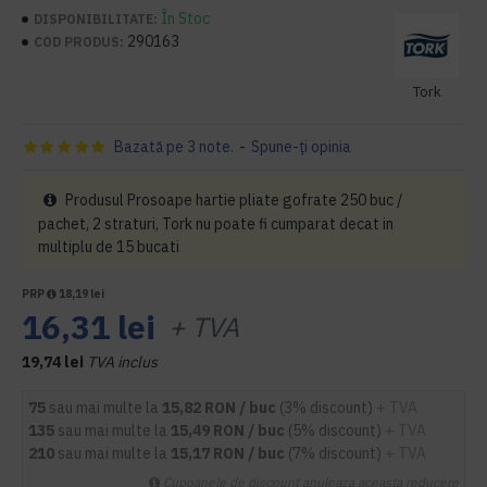
În Stoc
DISPONIBILITATE:
290163
COD PRODUS:
Tork
Bazată pe 3 note.
-
Spune-ţi opinia
Produsul Prosoape hartie pliate gofrate 250 buc /
pachet, 2 straturi, Tork nu poate fi cumparat decat in
multiplu de 15 bucati
PRP
18,19 lei
16,31 lei
+ TVA
19,74 lei
TVA inclus
75
sau mai multe la
15,82 RON / buc
(3% discount)
+ TVA
135
sau mai multe la
15,49 RON / buc
(5% discount)
+ TVA
210
sau mai multe la
15,17 RON / buc
(7% discount)
+ TVA
Cupoanele de discount anuleaza aceasta reducere