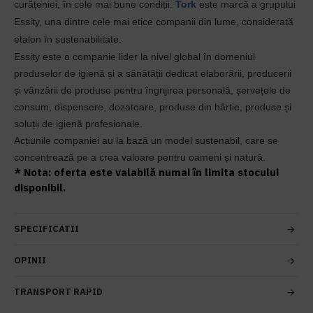
curățeniei, în cele mai bune condiții.
Tork
este marcă a grupului
Essity, una dintre cele mai etice companii din lume, considerată
etalon în sustenabilitate.
Essity este o companie lider la nivel global în domeniul
produselor de igienă și a sănătății dedicat elaborării, producerii
și vânzării de produse pentru îngrijirea personală, șervețele de
consum, dispensere, dozatoare, produse din hârtie, produse și
soluții de igienă profesionale.
Acțiunile companiei au la bază un model sustenabil, care se
concentrează pe a crea valoare pentru oameni și natură.
* Nota: oferta este valabilă numai în limita stocului
disponibil.
SPECIFICATII
OPINII
TRANSPORT RAPID