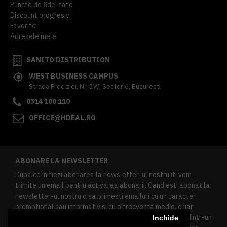
Puncte de fidelitate
Discount progresiv
Favorite
Adresele mele
SANITO DISTRIBUTION
WEST BUSINESS CAMPUS
Strada Preciziei, Nr, 3W, Sector 6, Bucuresti
0314 100 110
OFFICE@HDEAL.RO
ABONARE LA NEWSLETTER
Dupa ce initiezi abonarea la newsletter-ul nostru iti vom
trimite un email pentru activarea abonarii. Cand esti abonat la
newsletter-ul nostru o sa primesti emailuri cu un caracter
promotional sau informativ si cu o frecventa medie, chiar
redusa. Daca doresti sa te dezabonezi poti urma linkul dintr-un
Inchide