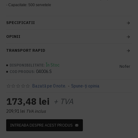
- Capacitate: 500 servetele
SPECIFICATII
OPINII
TRANSPORT RAPID
În Stoc
DISPONIBILITATE:
Nofer
04006.S
COD PRODUS:
Bazată pe 0 note.
-
Spune-ţi opinia
173,48 lei
+ TVA
209,91 lei
TVA inclus
INTREABA DESPRE ACEST PRODUS