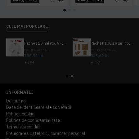
CELE MAI POPULARE
Pachet 10 halate, 9+1 gratuit
Pachet 100 seturi hoteliere, set dentar, set barbierit, casca de dus, pila unghii, set cusut
PRP
839,80 lei
PRP
624,10 lei
755,82 lei
533,69 lei
+ TVA
+ TVA
914,54 lei
TVA inclus
645,76 lei
TVA inclus
INFORMATII
Despre noi
Date de identificare ale societatii
Politica cookie
Politica de confidentialitate
Termeni si conditii
Prelucrarea datelor cu caracter personal