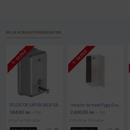
DE LA ACELASI PRODUCATOR
7 - 14 ZILE
7 - 14 ZILE
DOZATOR SAPUN INOX SATINAT 1200ml,NOFER
Uscator de maini Fuga Evo, UV si filtru HEPA, inox satinat
184,00 lei
2.600,00 lei
+ TVA
+ TVA
222,64 lei
TVA inclus
3.146,00 lei
TVA inclus
Adaugă în Coş
Adaugă în Coş