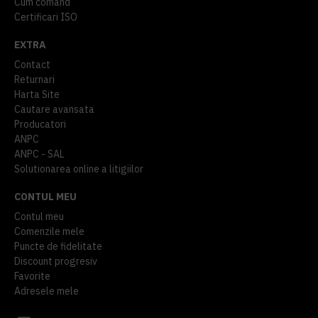
Cum comand
Certificari ISO
EXTRA
Contact
Returnari
Harta Site
Cautare avansata
Producatori
ANPC
ANPC - SAL
Solutionarea online a litigiilor
CONTUL MEU
Contul meu
Comenzile mele
Puncte de fidelitate
Discount progresiv
Favorite
Adresele mele