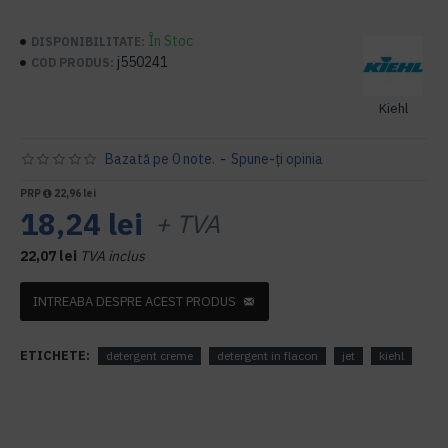
În Stoc
DISPONIBILITATE:
j550241
COD PRODUS:
Kiehl
Bazată pe 0 note.
-
Spune-ţi opinia
PRP
22,96 lei
18,24 lei
+ TVA
22,07 lei
TVA inclus
INTREABA DESPRE ACEST PRODUS
ETICHETE:
detergent creme
detergent in flacon
jet
kiehl