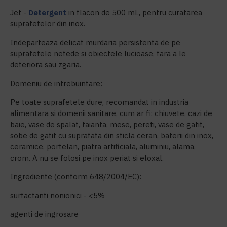
Jet -
Detergent
in flacon de 500 ml., pentru curatarea
suprafetelor din inox.
Indeparteaza delicat murdaria persistenta de pe
suprafetele netede si obiectele lucioase, fara a le
deteriora sau zgaria.
Domeniu de intrebuintare:
Pe toate suprafetele dure, recomandat in industria
alimentara si domenii sanitare, cum ar fi: chiuvete, cazi de
baie, vase de spalat, faianta, mese, pereti, vase de gatit,
sobe de gatit cu suprafata din sticla ceran, baterii din inox,
ceramice, portelan, piatra artificiala, aluminiu, alama,
crom. A nu se folosi pe inox periat si eloxal.
Ingrediente (conform 648/2004/EC):
surfactanti nonionici - <5%
agenti de ingrosare