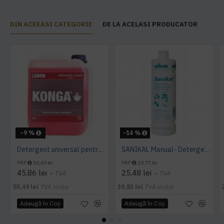
DIN ACEEASI CATEGORIE
DE LA ACELASI PRODUCATOR
-9 %
-14 %
Detergent universal pentru suprafete, Professional Cleaner, Konga, 5 L
SANIKAL Manual- Detergent pentru obiecte sanitare, 1 L, Kiehl
PRP
50,45 lei
PRP
29,77 lei
45,86 lei
25,48 lei
+ TVA
+ TVA
55,49 lei
TVA inclus
30,83 lei
TVA inclus
Adaugă în Coş
Adaugă în Coş