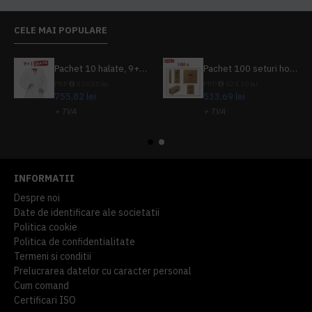
CELE MAI POPULARE
Pachet 10 halate, 9+1 gratuit
Pachet 100 seturi hoteliere, set dentar, set barbierit, casca de dus, pila unghii, set cusut
PRP
839,80 lei
PRP
624,10 lei
755,82 lei
533,69 lei
+ TVA
+ TVA
914,54 lei
TVA inclus
645,76 lei
TVA inclus
INFORMATII
Despre noi
Date de identificare ale societatii
Politica cookie
Politica de confidentialitate
Termeni si conditii
Prelucrarea datelor cu caracter personal
Cum comand
Certificari ISO