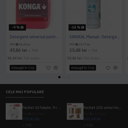
-9 %
-14 %
Detergent universal pentru suprafete, Professional Cleaner, Konga, 5 L
SANIKAL Manual- Detergent pentru obiecte sanitare, 1 L, Kiehl
PRP
50,45 lei
PRP
29,77 lei
45,86 lei
25,48 lei
+ TVA
+ TVA
55,49 lei
TVA inclus
30,83 lei
TVA inclus
Adaugă în Coş
Adaugă în Coş
CELE MAI POPULARE
Pachet 10 halate, 9+1 gratuit
Pachet 100 seturi hoteliere, set dentar, set barbierit, casca de dus, pila unghii, set cusut
PRP
839,80 lei
PRP
624,10 lei
755,82 lei
533,69 lei
+ TVA
+ TVA