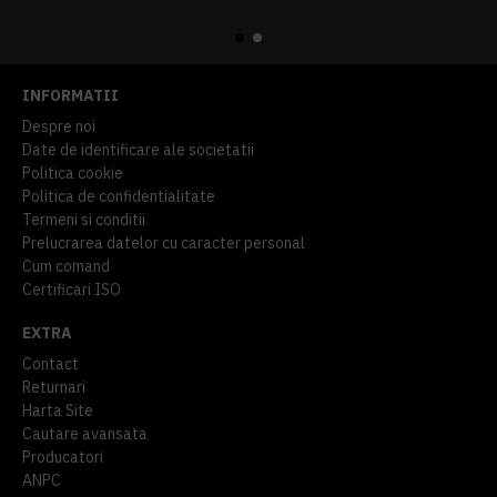
914,54 lei
TVA inclus
645,76 lei
TVA inclus
INFORMATII
Despre noi
Date de identificare ale societatii
Politica cookie
Politica de confidentialitate
Termeni si conditii
Prelucrarea datelor cu caracter personal
Cum comand
Certificari ISO
EXTRA
Contact
Returnari
Harta Site
Cautare avansata
Producatori
ANPC