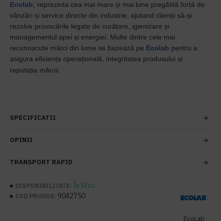
Ecolab
, reprezinta cea mai mare și mai bine pregătită forță de
vânzări și service directe din industrie, ajutand clienții să-și
rezolve provocările legate de curățare, igienizare și
managementul apei și energiei. Multe dintre cele mai
recunoscute mărci din lume se bazează pe
Ecolab
pentru a
asigura eficiența operațională, integritatea produsului și
reputația mărcii.
SPECIFICATII
OPINII
TRANSPORT RAPID
În Stoc
DISPONIBILITATE:
9042750
COD PRODUS:
EcoLab