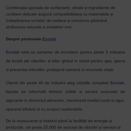
Combinația speciala de surfactanti, citrate și ingrediente de
curățare delicate asigură compatibilitatea cu materialele și
îndepărtarea urmelor de oxidare și coroziune păstrând
strălucirea naturala a metalelor moi.
Despre produsele
Ecolab
Ecolab
este un partener de incredere pentru peste 3 milioane
de locatii ale clientilor si lider global in solutii pentru apa, igiena
si preventia infectiilor, protejand oamenii si resursele vitale.
Clientii din peste 40 de industrii aleg solutiile complete
Ecolab
,
bazate pe informatii tehnice solide si servicii avansate de
siguranta in domeniul alimentar, mentinand mediul curat si sigur,
operand eficient si cu scopuri sustenabile.
De la restaurante și hoteluri până la facilități de energie și
producție, cei peste 25.000 de asociați de vânzări și service ai